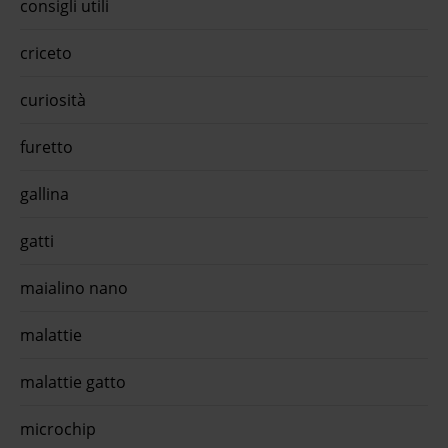
consigli utili
compress ...Pralen Compresse Teknofarma: Vermifugo
Polivalente per Cani e Gatti Pralen Compresse di
Teknofarma � ...€ 50,79 approfitta della promo con l'app
criceto
quiinzona scarica gratis oraAlmo nature - almo nature hfc
urinary help cibo umido per gattiLa linea Almo Nature HFC
curiosità
Urinary Help con Mirtilli Rossi è studiata per supportare il
benessere del ...€ 25,99 approfitta della promo con l'app
quiinzona scarica gratis oraO-life cat adult sterilised grain
furetto
free anatra fresca 1,2 kg - 1° ordine? sce ...O-life Cat Adult
Sterilised Grain Free Anatra fresca è l'alimento secco e
completo, formulato senza ...€ 14,9 approfitta della promo
gallina
con l'app quiinzona scarica gratis ora
gatti
maialino nano
malattie
malattie gatto
microchip