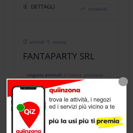
DETTAGLI
condividi
animali
cesena
FANTAPARTY SRL
negozio animali
a Cesena, provincia
di Forli Cesena
CONTATTI