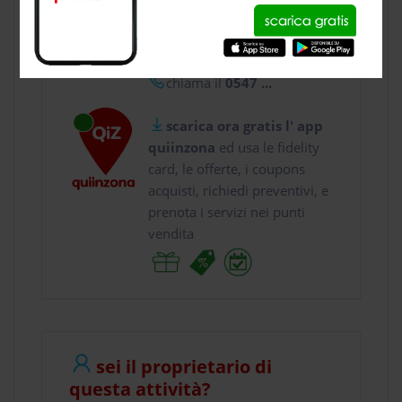
usa gratis quiinzona e :
vai a
Via Alberto Asc...
chiama il
0547 ...
scarica ora gratis l' app
quiinzona
ed usa le fidelity
card, le offerte, i coupons
acquisti, richiedi preventivi, e
prenota i servizi nei punti
vendita
sei il proprietario di
questa attività?