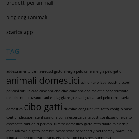
prodotti per animali
blog degli animali
scarica app
TAG
addestramento cani
aereosol gatto
allergia pelo cane
allergia pelo gatto
animali domestici
asino nano
bau-beach
biscotti
per cani fatti in casa
cane anziano cibo
cane anziano malattie
cane stressato
cani che non puzzano
cani e spiaggia regole
cani guida
cani pelo corto
cavia
cibo gatti
domestica
ciuchino
congiuntivite gatto
coniglio nano
controindicazioni sterilizzazione
convalescenza gatta
costi sterilizzazione gatto
crocchette cani
dolci per cani
furetto domestico
gatto raffreddato
microchip
cane
microchip gatto
parassiti
pesce rosso
pet-friendly
pet therapy
porcellino
d'india
raffreddore gatto
randagismo
sintomi da stress
sonno gatto