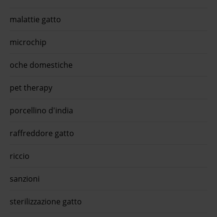
free anatra fresca 1,2 kg - 1° ordine? sce ...O-life Cat Adult
Sterilised Grain Free Anatra fresca è l'alimento secco e
malattie gatto
completo, formulato senza ...€ 14,9 approfitta della promo
con l'app quiinzona scarica gratis oraMonopro lo specialista
senior all breeds grain free agnello 10 kg - crocchette m
microchip
...Monopro lo specialista Senior All Breeds Grain Free
Agnello è l'alimento secco per cani senior dai ...€ 58,79
approfitta della promo con l'app quiinzona scarica gratis
oche domestiche
ora
pet therapy
porcellino d'india
raffreddore gatto
riccio
sanzioni
sterilizzazione gatto