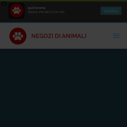
×
quiinzona
scarica
MEDIA PROMOTION SRL
NEGOZI DI ANIMALI
TOGGL