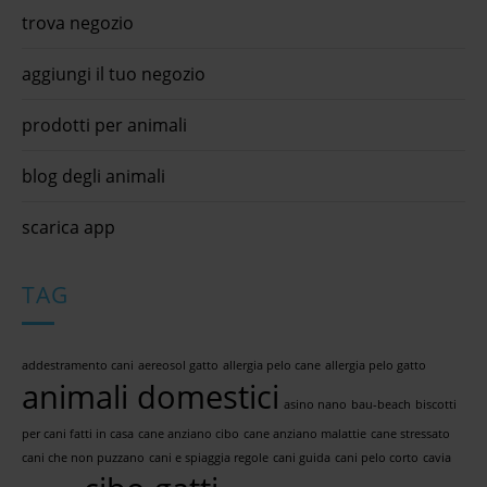
trova negozio
aggiungi il tuo negozio
prodotti per animali
blog degli animali
scarica app
TAG
addestramento cani
aereosol gatto
allergia pelo cane
allergia pelo gatto
animali domestici
asino nano
bau-beach
biscotti
per cani fatti in casa
cane anziano cibo
cane anziano malattie
cane stressato
cani che non puzzano
cani e spiaggia regole
cani guida
cani pelo corto
cavia