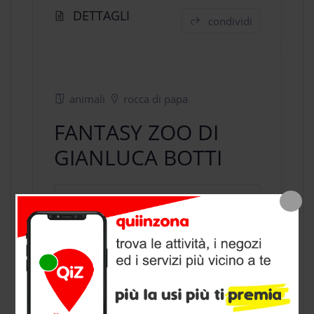
DETTAGLI
condividi
animali
rocca di papa
FANTASY ZOO DI
GIANLUCA BOTTI
negozio animali
a Rocca di Papa,
provincia di Roma