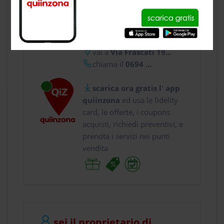
CONTATTI
usa gratis quiinzona e :
vai a
Via Frascati 19...
chiama il
0694 ...
scarica ora gratis l' app
quiinzona
ed usa le fidelity
card, le offerte, i coupons
acquisti, richiedi preventivi, e
prenota i servizi nei punti
vendita
sei il proprietario di