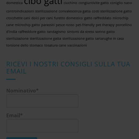
cibo gatti
domestica
ciuchino
congiuntivite gatto
coniglio nano
controindicazioni sterilizzazione
convalescenza gatta
costi sterilizzazione gatto
crocchette cani
dolci per cani
furetto domestico
gatto raffreddato
microchip
cane
microchip gatto
parassiti
pesce rosso
pet-friendly
pet therapy
porcellino
d'india
raffreddore gatto
randagismo
sintomi da stress
sonno gatto
sterilizzazione
sterilizzazione gatta
sterilizzazione gatto
tartarughe in casa
torsione dello stomaco
tosatura cane
vaccinazioni
RICEVI I NOSTRI CONSIGLI SULLA TUA
EMAIL
Nominativo*
Email*