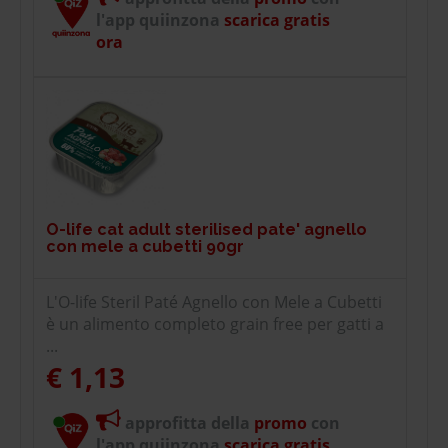
l'app quiinzona
scarica gratis
ora
O-life cat adult sterilised pate' agnello
con mele a cubetti 90gr
L'O-life Steril Paté Agnello con Mele a Cubetti
è un alimento completo grain free per gatti a
...
€ 1,13
approfitta della
promo
con
l'app quiinzona
scarica gratis