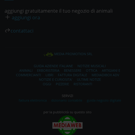
aggiungi gratuitamente il tuo negozio di animali
aggiungi ora
contattaci
MEDIA PROMOTION SRL
GUIDA AZIENDE ITALIANE
NOTIZIE MUSICALI
ANIMALI
ERBORISTERIA
BENESSERE
OTTICA
ARTIGIANI E
COMMERCIANTI
LIBRI
FATTURA DIGITALE
MEDIADIBOX ADV
NOTIZIE E CURIOSITA'
ULTIME NOTIZE
OGGI
PIZZERIE
RISTORANTI
SERVIZI
fattura elettronica
dizionario contabile
guida negozio digitale
per la pubblicità su questo sito