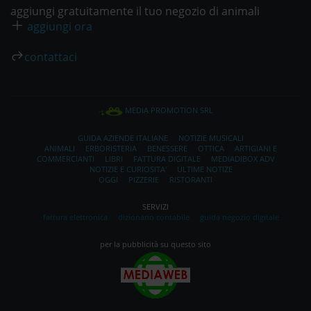
aggiungi gratuitamente il tuo negozio di animali
aggiungi ora
contattaci
MEDIA PROMOTION SRL
GUIDA AZIENDE ITALIANE
NOTIZIE MUSICALI
ANIMALI
ERBORISTERIA
BENESSERE
OTTICA
ARTIGIANI E
COMMERCIANTI
LIBRI
FATTURA DIGITALE
MEDIADIBOX ADV
NOTIZIE E CURIOSITA'
ULTIME NOTIZE
OGGI
PIZZERIE
RISTORANTI
SERVIZI
fattura elettronica
dizionario contabile
guida negozio digitale
per la pubblicità su questo sito