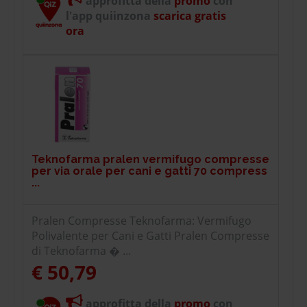
approfitta della
promo
con
l'app quiinzona
scarica gratis
ora
Teknofarma pralen vermifugo compresse
per via orale per cani e gatti 70 compress
...
Pralen Compresse Teknofarma: Vermifugo
Polivalente per Cani e Gatti Pralen Compresse
di Teknofarma � ...
€ 50,79
approfitta della
promo
con