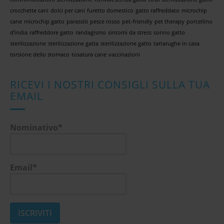
crocchette cani
dolci per cani
furetto domestico
gatto raffreddato
microchip
cane
microchip gatto
parassiti
pesce rosso
pet-friendly
pet therapy
porcellino
d'india
raffreddore gatto
randagismo
sintomi da stress
sonno gatto
sterilizzazione
sterilizzazione gatta
sterilizzazione gatto
tartarughe in casa
torsione dello stomaco
tosatura cane
vaccinazioni
RICEVI I NOSTRI CONSIGLI SULLA TUA
EMAIL
Nominativo*
Email*