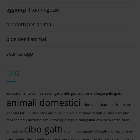
aggiungi il tuo negozio
prodotti per animali
blog degli animali
scarica app
TAG
addestramento cani
aereosol gatto
allergia pelo cane
allergia pelo gatto
animali domestici
asino nano
bau-beach
biscotti
per cani fatti in casa
cane anziano cibo
cane anziano malattie
cane stressato
cani che non puzzano
cani e spiaggia regole
cani guida
cani pelo corto
cavia
cibo gatti
domestica
ciuchino
congiuntivite gatto
coniglio nano
controindicazioni sterilizzazione
convalescenza gatta
costi sterilizzazione gatto