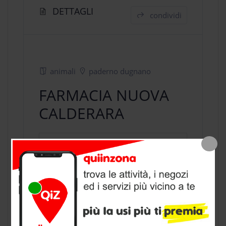
DETTAGLI
condividi
animali
paderno dugnano
FARMACIA NUOVA
CALDERARA
negozio animali
a Paderno Dugnano,
provincia di Milano