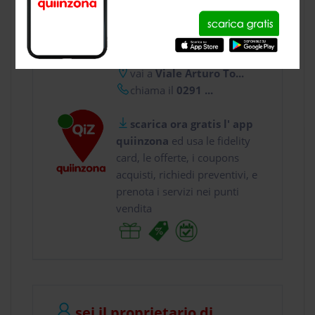
CONTATTI
usa gratis quiinzona e :
vai a
Viale Arturo To...
chiama il
0291 ...
scarica ora gratis l' app
quiinzona
ed usa le fidelity
card, le offerte, i coupons
acquisti, richiedi preventivi, e
prenota i servizi nei punti
vendita
sei il proprietario di