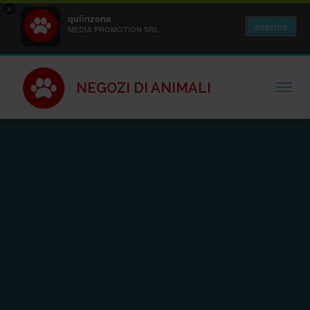
×
quiinzona
scarica
MEDIA PROMOTION SRL
NEGOZI DI ANIMALI
TOGGL