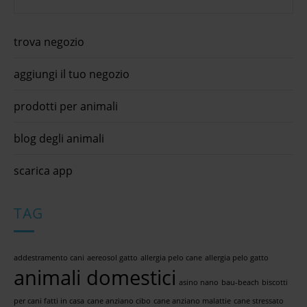
trova negozio
aggiungi il tuo negozio
prodotti per animali
blog degli animali
scarica app
TAG
addestramento cani
aereosol gatto
allergia pelo cane
allergia pelo gatto
animali domestici
asino nano
bau-beach
biscotti
per cani fatti in casa
cane anziano cibo
cane anziano malattie
cane stressato