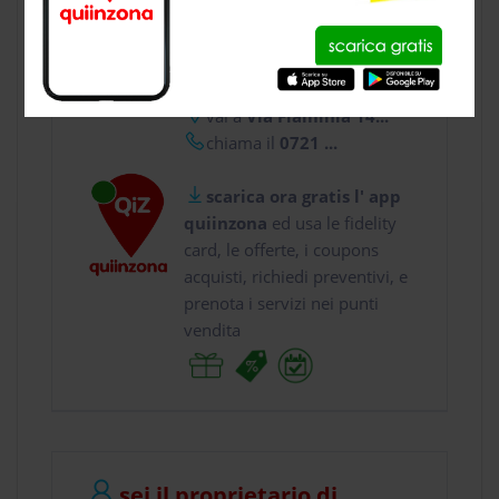
CONTATTI
usa gratis quiinzona e :
vai a
Via Flaminia 14...
chiama il
0721 ...
scarica ora gratis l' app
quiinzona
ed usa le fidelity
card, le offerte, i coupons
acquisti, richiedi preventivi, e
prenota i servizi nei punti
vendita
sei il proprietario di