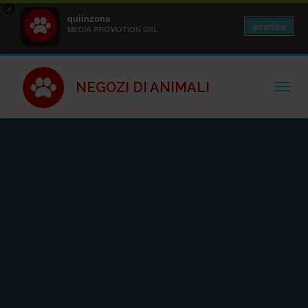
×
quiinzona
scarica
MEDIA PROMOTION SRL
NEGOZI DI ANIMALI
TOGGL