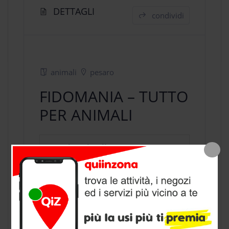
DETTAGLI
condividi
animali
pesaro
FIDOMANIA – TUTTO
PER ANIMALI
negozio animali
a Pesaro, provincia
di Pesaro Urbino