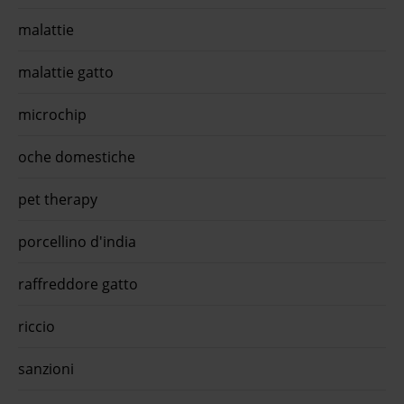
compl
promo
malattie
steri
compl
malattie gatto
...€ 
grati
microchip
oche domestiche
pet therapy
porcellino d'india
raffreddore gatto
riccio
sanzioni