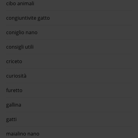
cibo animali
del r
regol
di pa
congiuntivite gatto
Fate 
certa
del v
coniglio nano
razza
newsl
consigli utili
empty
bzr5 
anima
criceto
pulit
scari
olive
curiosità
compl
della
adult
furetto
Paté 
per g
gallina
quiin
breed
speci
gatti
secco
l'app
medi
maialino nano
Medi