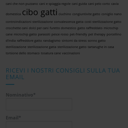
cani che non puzzano
cani e spiaggia regole
cani guida
cani pelo corto
cavia
cibo gatti
domestica
ciuchino
congiuntivite gatto
coniglio nano
controindicazioni sterilizzazione
convalescenza gatta
costi sterilizzazione gatto
crocchette cani
dolci per cani
furetto domestico
gatto raffreddato
microchip
cane
microchip gatto
parassiti
pesce rosso
pet-friendly
pet therapy
porcellino
d'india
raffreddore gatto
randagismo
sintomi da stress
sonno gatto
sterilizzazione
sterilizzazione gatta
sterilizzazione gatto
tartarughe in casa
torsione dello stomaco
tosatura cane
vaccinazioni
RICEVI I NOSTRI CONSIGLI SULLA TUA
EMAIL
Nominativo*
Email*