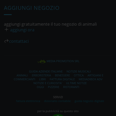
AGGIUNGI NEGOZIO
aggiungi gratuitamente il tuo negozio di animali
aggiungi ora
contattaci
MEDIA PROMOTION SRL
GUIDA AZIENDE ITALIANE
NOTIZIE MUSICALI
ANIMALI
ERBORISTERIA
BENESSERE
OTTICA
ARTIGIANI E
COMMERCIANTI
LIBRI
FATTURA DIGITALE
MEDIADIBOX ADV
NOTIZIE E CURIOSITA'
ULTIME NOTIZE
OGGI
PIZZERIE
RISTORANTI
SERVIZI
fattura elettronica
dizionario contabile
guida negozio digitale
per la pubblicità su questo sito