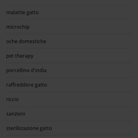
appro
oraHi
malattie gatto
sensi
secco
appro
microchip
ora
oche domestiche
pet therapy
porcellino d'india
raffreddore gatto
riccio
sanzioni
sterilizzazione gatto