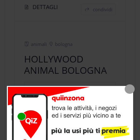
DETTAGLI
condividi
animali
bologna
HOLLYWOOD
ANIMAL BOLOGNA
negozio animali
a Bologna, provincia
di Bologna