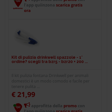
l'app quiinzona
scarica gratis
ora
Kit di pulizia drinkwell spazzole - 1°
ordine? scegli tra bzr5 - bzr20 + 200 ...
Il kit pulizia fontana Drinkwell per animali
domestici è un modo comodo e facile per
tenere pulita ...
€ 21,99
approfitta della
promo
con
l'app quiinzona
scarica gratis