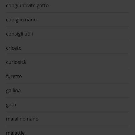
accet
congiuntivite gatto
delle
sapev
legge
coniglio nano
erbor
anima
card,
consigli utili
dispo
negoz
urina
criceto
...Al
e Idr
curiosità
appro
oraDa
kg - 
furetto
Erbe
per .
scari
gallina
olive
salmo
appro
gatti
oraO-
life 
maialino nano
free 
l'app
trota
malattie
glute