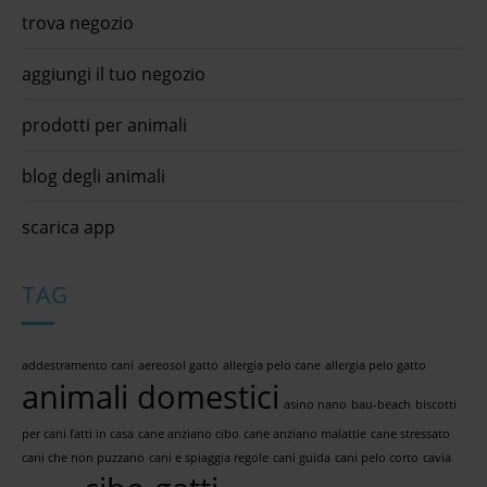
trova negozio
aggiungi il tuo negozio
prodotti per animali
blog degli animali
scarica app
TAG
addestramento cani
aereosol gatto
allergia pelo cane
allergia pelo gatto
animali domestici
asino nano
bau-beach
biscotti
per cani fatti in casa
cane anziano cibo
cane anziano malattie
cane stressato
cani che non puzzano
cani e spiaggia regole
cani guida
cani pelo corto
cavia