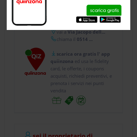
CONTATTI
usa gratis quiinzona e :
vai a
Via Jacopo dell...
chiama il
0514 ...
scarica ora gratis l' app
quiinzona
ed usa le fidelity
card, le offerte, i coupons
acquisti, richiedi preventivi, e
prenota i servizi nei punti
vendita
sei il proprietario di