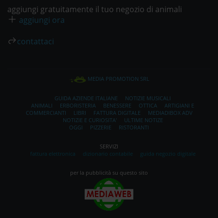
aggiungi gratuitamente il tuo negozio di animali
aggiungi ora
contattaci
MEDIA PROMOTION SRL
GUIDA AZIENDE ITALIANE
NOTIZIE MUSICALI
ANIMALI
ERBORISTERIA
BENESSERE
OTTICA
ARTIGIANI E
COMMERCIANTI
LIBRI
FATTURA DIGITALE
MEDIADIBOX ADV
NOTIZIE E CURIOSITA'
ULTIME NOTIZE
OGGI
PIZZERIE
RISTORANTI
SERVIZI
fattura elettronica
dizionario contabile
guida negozio digitale
per la pubblicità su questo sito