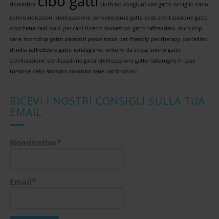
cibo gatti
domestica
ciuchino
congiuntivite gatto
coniglio nano
controindicazioni sterilizzazione
convalescenza gatta
costi sterilizzazione gatto
crocchette cani
dolci per cani
furetto domestico
gatto raffreddato
microchip
cane
microchip gatto
parassiti
pesce rosso
pet-friendly
pet therapy
porcellino
d'india
raffreddore gatto
randagismo
sintomi da stress
sonno gatto
sterilizzazione
sterilizzazione gatta
sterilizzazione gatto
tartarughe in casa
torsione dello stomaco
tosatura cane
vaccinazioni
RICEVI I NOSTRI CONSIGLI SULLA TUA
EMAIL
Nominativo*
Email*