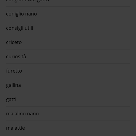
er
coniglio nano
pp
ti in
consigli utili
anti
a
criceto
o
curiosità
omo
...O-
furetto
mento
ella
gallina
gatti
maialino nano
malattie