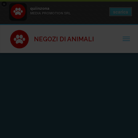
×
quiinzona
scarica
MEDIA PROMOTION SRL
NEGOZI DI ANIMALI
TOGGL