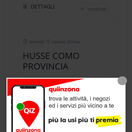
DETTAGLI
condividi
animali
caslino d'erba
HUSSE COMO
PROVINCIA
negozio animali
a Caslino D'erba,
provincia di Como