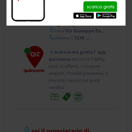
CONTATTI
usa gratis quiinzona e :
vai a
Via Giuseppe Pa...
chiama il
3339 ...
scarica ora gratis l' app
quiinzona
ed usa le fidelity
card, le offerte, i coupons
acquisti, richiedi preventivi, e
prenota i servizi nei punti
vendita
sei il proprietario di