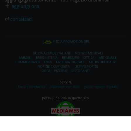
aggiungi ora
contattaci
MEDIA PROMOTION SRL
GUIDA AZIENDE ITALIANE
NOTIZIE MUSICALI
ANIMALI
ERBORISTERIA
BENESSERE
OTTICA
ARTIGIANI E
COMMERCIANTI
LIBRI
FATTURA DIGITALE
MEDIADIBOX ADV
NOTIZIE E CURIOSITA'
ULTIME NOTIZE
OGGI
PIZZERIE
RISTORANTI
SERVIZI
fattura elettronica
dizionario contabile
guida negozio digitale
per la pubblicità su questo sito