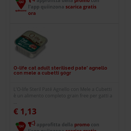
approfitta della
promo
con
l'app quiinzona
scarica gratis
ora
O-life cat adult sterilised pate' agnello
con mele a cubetti 90gr
L'O-life Steril Paté Agnello con Mele a Cubetti
è un alimento completo grain free per gatti a
...
€ 1,13
approfitta della
promo
con
l'app quiinzona
scarica gratis