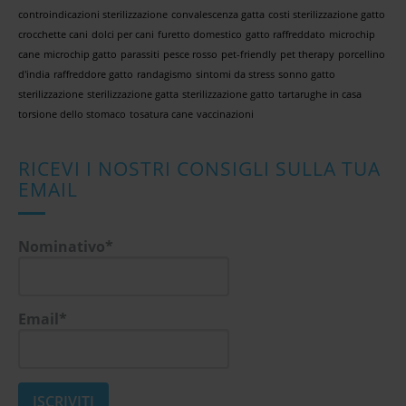
controindicazioni sterilizzazione
convalescenza gatta
costi sterilizzazione gatto
crocchette cani
dolci per cani
furetto domestico
gatto raffreddato
microchip
cane
microchip gatto
parassiti
pesce rosso
pet-friendly
pet therapy
porcellino
d'india
raffreddore gatto
randagismo
sintomi da stress
sonno gatto
sterilizzazione
sterilizzazione gatta
sterilizzazione gatto
tartarughe in casa
torsione dello stomaco
tosatura cane
vaccinazioni
RICEVI I NOSTRI CONSIGLI SULLA TUA
EMAIL
Nominativo*
Email*