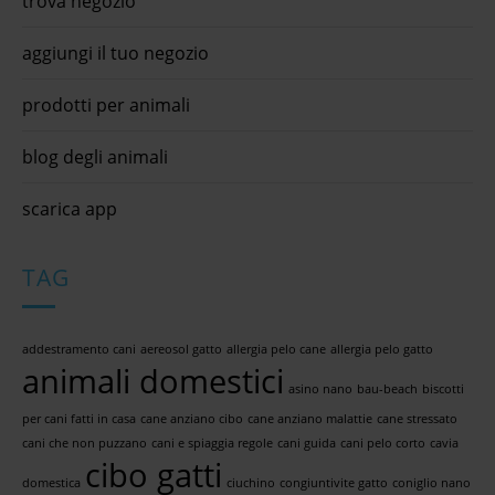
trova negozio
aggiungi il tuo negozio
prodotti per animali
blog degli animali
scarica app
TAG
addestramento cani
aereosol gatto
allergia pelo cane
allergia pelo gatto
animali domestici
asino nano
bau-beach
biscotti
per cani fatti in casa
cane anziano cibo
cane anziano malattie
cane stressato
cani che non puzzano
cani e spiaggia regole
cani guida
cani pelo corto
cavia
cibo gatti
domestica
ciuchino
congiuntivite gatto
coniglio nano