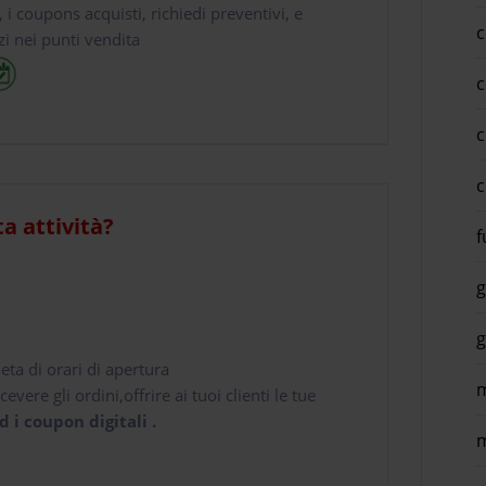
e, i coupons acquisti, richiedi preventivi, e
c
zi nei punti vendita
c
c
c
ta attività?
f
g
g
leta di orari di apertura
m
cevere gli ordini,offrire ai tuoi clienti le tue
d i coupon digitali .
m