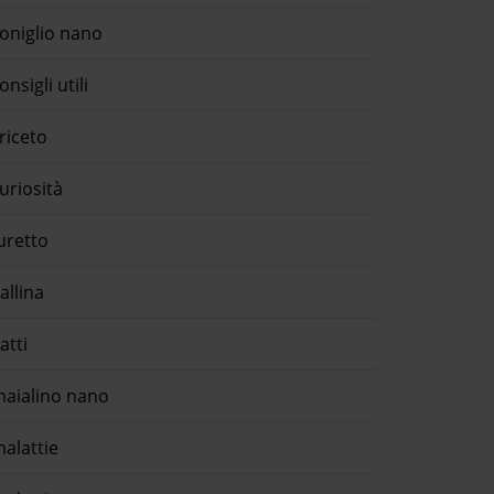
oniglio nano
onsigli utili
riceto
uriosità
uretto
allina
atti
aialino nano
alattie