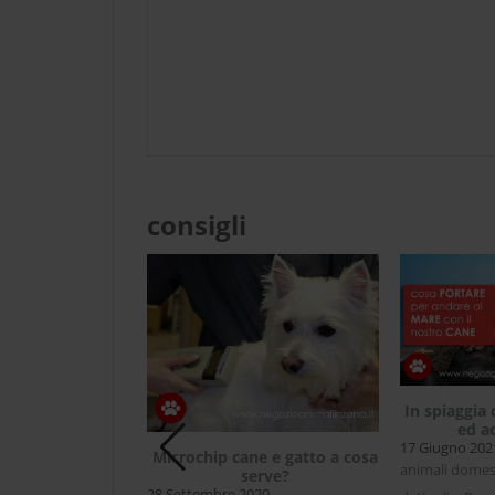
consigli
In spiaggia 
ed a
17 Giugno 202
Microchip cane e gatto a cosa
il riccio come
animali domesti
serve?
 domestico
28 Settembre 2020
20