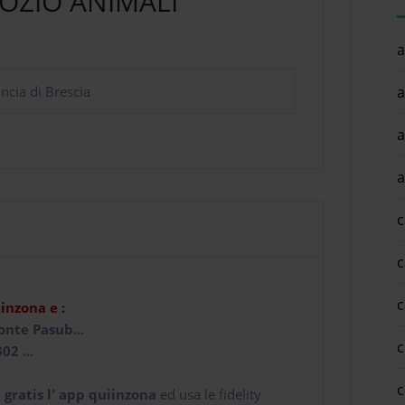
OZIO ANIMALI
a
a
cia di Brescia
a
a
c
c
c
iinzona e :
onte Pasub...
c
02 ...
c
 gratis l' app
quiinzona
ed usa le fidelity