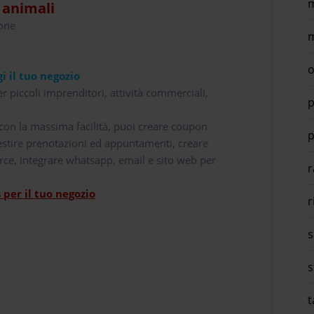
m
i animali
hone
m
o
i il tuo negozio
r piccoli imprenditori, attività commerciali,
p
i con la massima facilità, puoi creare coupon
p
 gestire prenotazioni ed appuntamenti, creare
rce, integrare whatsapp, email e sito web per
r
per il tuo negozio
r
s
s
t