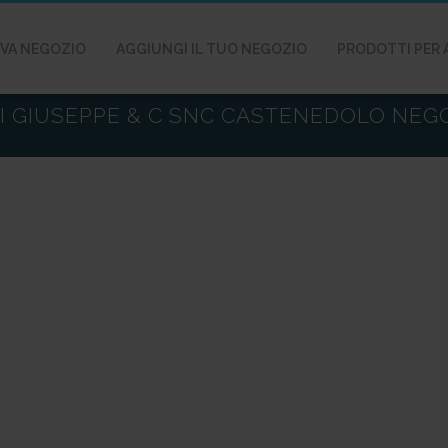
VA NEGOZIO
AGGIUNGI IL TUO NEGOZIO
PRODOTTI PER 
RI GIUSEPPE & C SNC CASTENEDOLO NEG