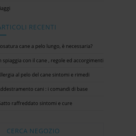
iaggi
ARTICOLI RECENTI
osatura cane a pelo lungo, è necessaria?
n spiaggia con il cane , regole ed accorgimenti
llergia al pelo del cane sintomi e rimedi
ddestramento cani : i comandi di base
atto raffreddato sintomi e cure
In spiaggia con il cane , regole
ed accorgimenti
17 Giugno 2021
 cane e gatto a cosa
Scegl
animali domestici / cani / curiosità
CERCA NEGOZIO
serve?
an
e 2020
5 Settemb