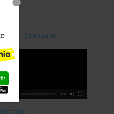
CONOSCI QUIINZONA?
ideo
layer
00:00
00:32
CATEGORIE