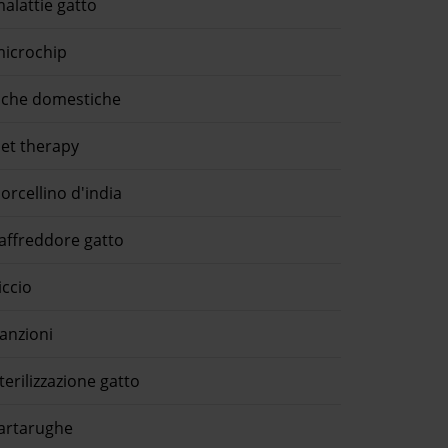
alattie gatto
icrochip
che domestiche
et therapy
orcellino d'india
affreddore gatto
iccio
anzioni
terilizzazione gatto
artarughe