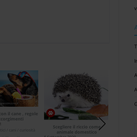
v
T
I
A
A
G
con il cane , regole
ccorgimenti
1
Microchip
Scegliere il riccio come
ci / cani / curiosità
animale domestico
28 Settembr
5 Settembre 2020