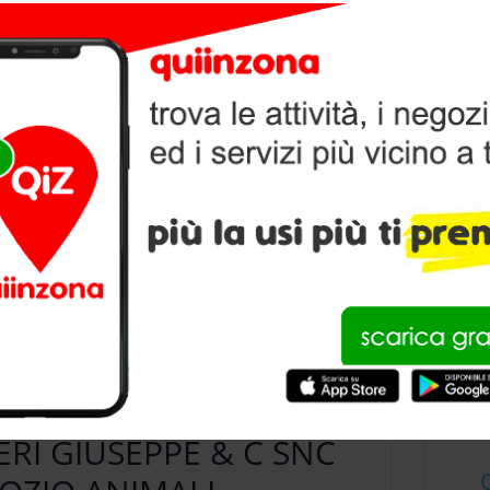
PPE & C SNC CASTENEDOLO
V
P
condividi
ERI GIUSEPPE & C SNC