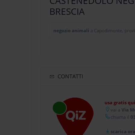
CASTENEDOLO NEG
BRESCIA
negozio animali
a Capodimonte, provin
CONTATTI
usa gratis qu
vai a
Via M
chiama il
03
scarica ora