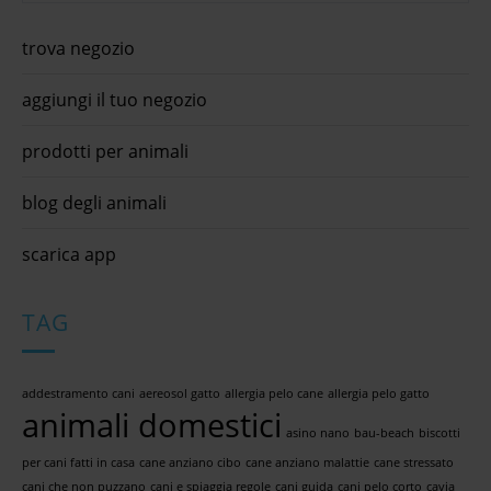
trova negozio
aggiungi il tuo negozio
prodotti per animali
blog degli animali
scarica app
TAG
addestramento cani
aereosol gatto
allergia pelo cane
allergia pelo gatto
animali domestici
asino nano
bau-beach
biscotti
per cani fatti in casa
cane anziano cibo
cane anziano malattie
cane stressato
cani che non puzzano
cani e spiaggia regole
cani guida
cani pelo corto
cavia