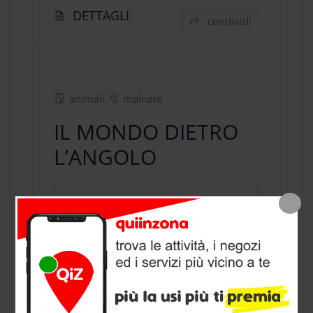
DETTAGLI
condividi
animali
malnate
IL MONDO DIETRO
L’ANGOLO
negozio animali
a Malnate, provincia
di Varese