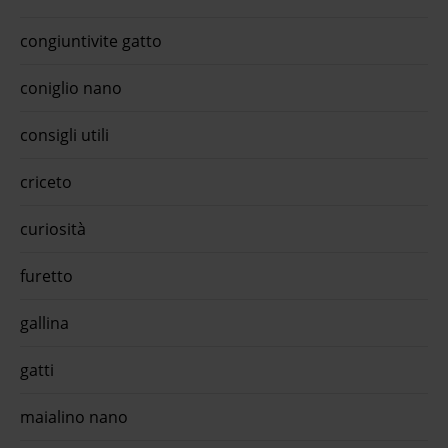
...Il kit pulizia fontana Drinkwell per animali domestici è un
modo comodo e facile per tenere pulita ...€ 21,99 approfitta
della promo con l'app quiinzona scarica gratis oraCrancito's
congiuntivite gatto
snack naturale dog adult strisce manzo - 80 gr - 1° ordine?
scegl ...Crancito's snack naturale Dog Adult Strisce sono
coniglio nano
delizioni snack in strisce di carne, 100% naturali ...€ 3,99
approfitta della promo con l'app quiinzona scarica gratis
ora
consigli utili
criceto
curiosità
furetto
gallina
gatti
maialino nano