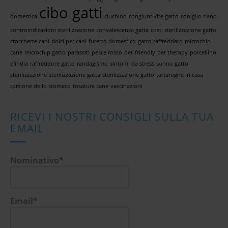
cibo gatti
domestica
ciuchino
congiuntivite gatto
coniglio nano
controindicazioni sterilizzazione
convalescenza gatta
costi sterilizzazione gatto
crocchette cani
dolci per cani
furetto domestico
gatto raffreddato
microchip
cane
microchip gatto
parassiti
pesce rosso
pet-friendly
pet therapy
porcellino
d'india
raffreddore gatto
randagismo
sintomi da stress
sonno gatto
sterilizzazione
sterilizzazione gatta
sterilizzazione gatto
tartarughe in casa
torsione dello stomaco
tosatura cane
vaccinazioni
RICEVI I NOSTRI CONSIGLI SULLA TUA
EMAIL
Nominativo*
Email*