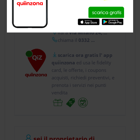
CONTATTI
usa gratis quiinzona e :
vai a
Via Milano 24, ...
chiama il
0332 ...
scarica ora gratis l' app
quiinzona
ed usa le fidelity
card, le offerte, i coupons
acquisti, richiedi preventivi, e
prenota i servizi nei punti
vendita
sei il proprietario di