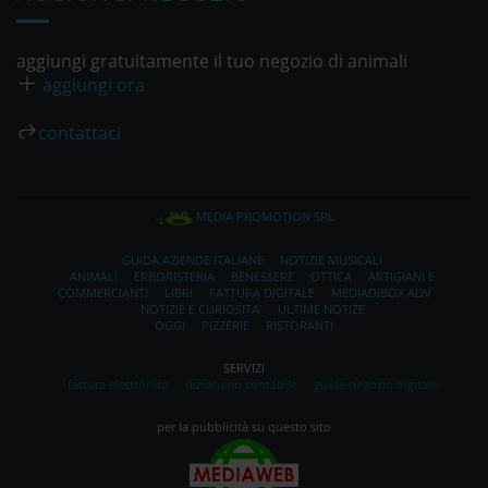
aggiungi gratuitamente il tuo negozio di animali
aggiungi ora
contattaci
MEDIA PROMOTION SRL
GUIDA AZIENDE ITALIANE
NOTIZIE MUSICALI
ANIMALI
ERBORISTERIA
BENESSERE
OTTICA
ARTIGIANI E
COMMERCIANTI
LIBRI
FATTURA DIGITALE
MEDIADIBOX ADV
NOTIZIE E CURIOSITA'
ULTIME NOTIZE
OGGI
PIZZERIE
RISTORANTI
SERVIZI
fattura elettronica
dizionario contabile
guida negozio digitale
per la pubblicità su questo sito