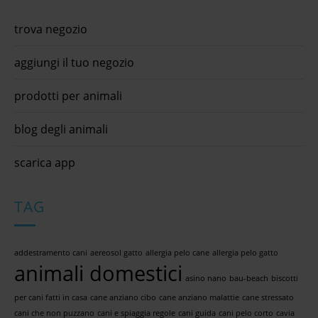
trova negozio
aggiungi il tuo negozio
prodotti per animali
blog degli animali
scarica app
TAG
addestramento cani
aereosol gatto
allergia pelo cane
allergia pelo gatto
animali domestici
asino nano
bau-beach
biscotti
per cani fatti in casa
cane anziano cibo
cane anziano malattie
cane stressato
cani che non puzzano
cani e spiaggia regole
cani guida
cani pelo corto
cavia