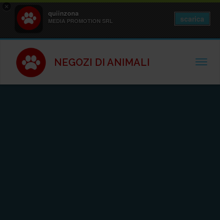
×
quiinzona
scarica
MEDIA PROMOTION SRL
NEGOZI DI ANIMALI
TOGGL