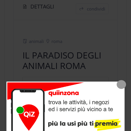
DETTAGLI
condividi
animali
roma
IL PARADISO DEGLI
ANIMALI ROMA
negozio animali
a Roma, provincia di
Roma