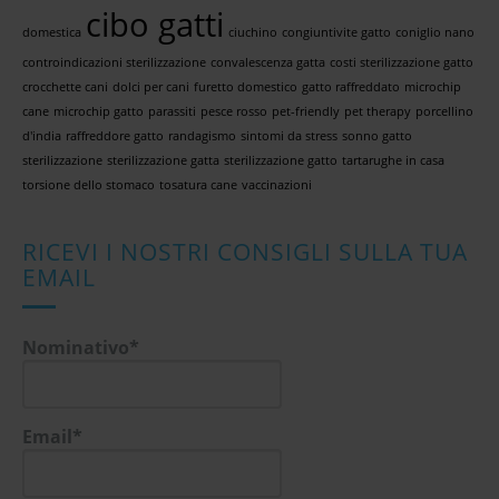
cibo gatti
domestica
ciuchino
congiuntivite gatto
coniglio nano
controindicazioni sterilizzazione
convalescenza gatta
costi sterilizzazione gatto
crocchette cani
dolci per cani
furetto domestico
gatto raffreddato
microchip
cane
microchip gatto
parassiti
pesce rosso
pet-friendly
pet therapy
porcellino
d'india
raffreddore gatto
randagismo
sintomi da stress
sonno gatto
sterilizzazione
sterilizzazione gatta
sterilizzazione gatto
tartarughe in casa
torsione dello stomaco
tosatura cane
vaccinazioni
RICEVI I NOSTRI CONSIGLI SULLA TUA
EMAIL
Nominativo*
Email*