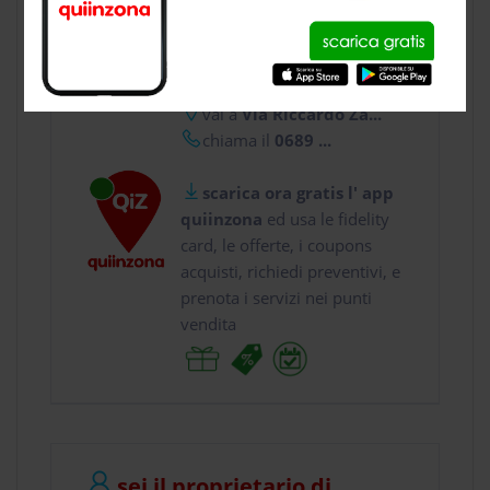
CONTATTI
usa gratis quiinzona e :
vai a
Via Riccardo Za...
chiama il
0689 ...
scarica ora gratis l' app
quiinzona
ed usa le fidelity
card, le offerte, i coupons
acquisti, richiedi preventivi, e
prenota i servizi nei punti
vendita
sei il proprietario di