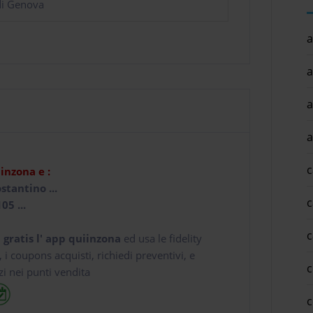
di Genova
a
a
a
a
c
iinzona e :
stantino ...
c
05 ...
c
 gratis l' app
quiinzona
ed usa le fidelity
e, i coupons acquisti, richiedi preventivi, e
c
zi nei punti vendita
c