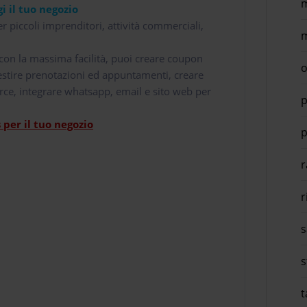
m
i il tuo negozio
r piccoli imprenditori, attività commerciali,
m
i con la massima facilità, puoi creare coupon
o
 gestire prenotazioni ed appuntamenti, creare
rce, integrare whatsapp, email e sito web per
p
per il tuo negozio
p
r
r
s
s
t