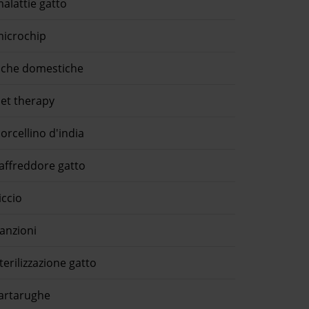
alattie gatto
icrochip
che domestiche
et therapy
orcellino d'india
affreddore gatto
iccio
anzioni
terilizzazione gatto
artarughe