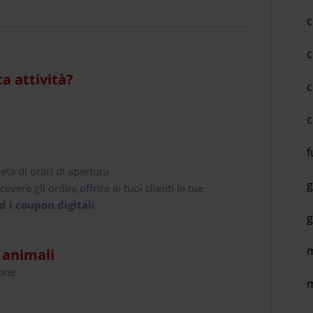
c
c
ta attività?
c
c
f
leta di orari di apertura
g
cevere gli ordini,offrire ai tuoi clienti le tue
d i coupon digitali .
g
m
i animali
hone
m