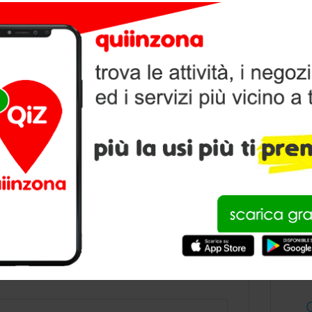
IN
V
P
condividi
GENOVA MORIN