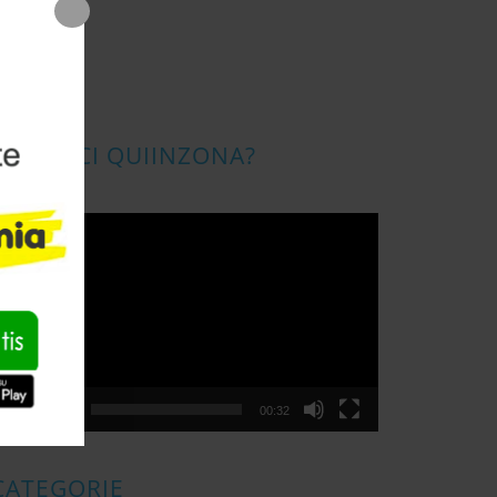
CONOSCI QUIINZONA?
ideo
layer
00:00
00:32
CATEGORIE