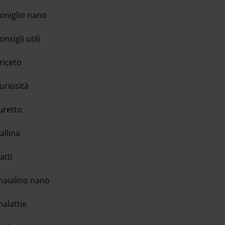
oniglio nano
onsigli utili
riceto
uriosità
uretto
allina
atti
aialino nano
alattie