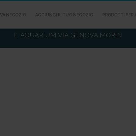
VA NEGOZIO
AGGIUNGI IL TUO NEGOZIO
PRODOTTI PER 
L ‘AQUARIUM VIA GENOVA MORIN