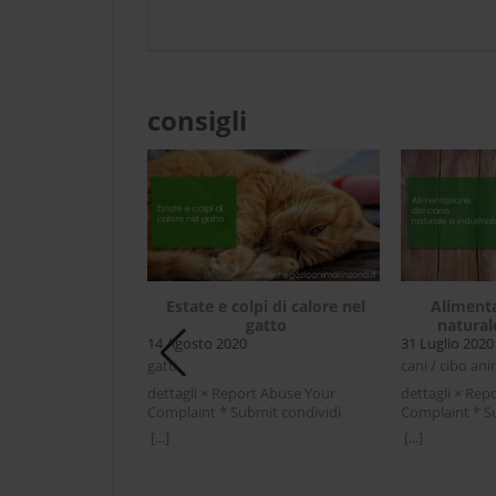
consigli
Estate e colpi di calore nel
Alimenta
gatto
natural
14 Agosto 2020
31 Luglio 2020
compagnia di un
gatti
cani / cibo anim
inello
020
dettagli × Report Abuse Your
dettagli × Rep
Complaint * Submit condividi
Complaint * S
 / animali speciali /
Facebook Twitter LinkedIn Estate e
Facebook Twit
ali / malattie / pet
[...]
[...]
colpi di calore nel gattoIn estate le
Alimentazione 
temperature e l'umidità aumentano
industrialeCos
rt Abuse Your
ed è facile essere a rischio per i colpi
un'alimentazio