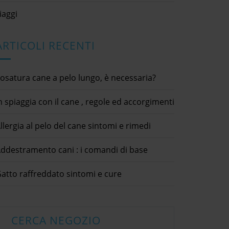
iaggi
ARTICOLI RECENTI
osatura cane a pelo lungo, è necessaria?
n spiaggia con il cane , regole ed accorgimenti
llergia al pelo del cane sintomi e rimedi
colpi di calore nel
Alimentazione del cane
ddestramento cani : i comandi di base
gatto
naturale o industriale
020
31 Luglio 2020
Vivere
cani / cibo animali / consigli utili
atto raffreddato sintomi e cure
18 Settem
eport Abuse Your
dettagli × Report Abuse Your
Submit condividi
Complaint * Submit condividi
animali dom
tter LinkedIn Estate e
Facebook Twitter LinkedIn
asino / cib
[...]
re nel gattoIn estate le
Alimentazione del cane naturale o
therapy
 e l'umidità aumentano
industrialeCosa scegliere tra
CERCA NEGOZIO
dettagli ×
sere a rischio per i colpi
un'alimentazione naturale casalinga