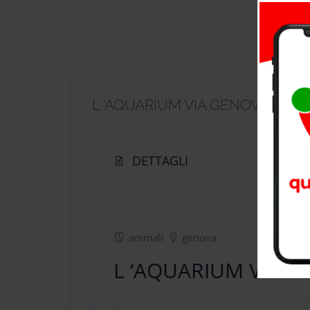
L ‘AQUARIUM VIA GENOVA MOR
DETTAGLI
animali
genova
L ‘AQUARIUM VIA 