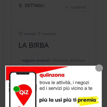
DETTAGLI
condividi
animali
ravenna
LA BIRBA
negozio animali
a Ravenna, provincia
di Ravenna
CONTATTI