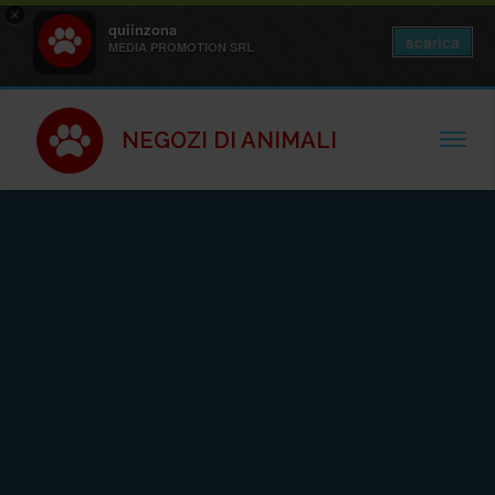
×
quiinzona
scarica
MEDIA PROMOTION SRL
NEGOZI DI ANIMALI
TOGGL