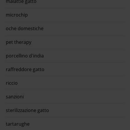
malattie gatto
con l'app quiinzona scarica gratis oraAlmo nature hfc
urinary help monoproteico 50 gr filetto di pollo con mirtilli -
...Almo Nature HFC Urinary Help 50 gr - Protezione Naturale
microchip
e Idratazione delle Vie Urinarie L'apparato ...€ 26,64
approfitta della promo con l'app quiinzona scarica gratis
oche domestiche
ora
pet therapy
porcellino d'india
raffreddore gatto
riccio
sanzioni
sterilizzazione gatto
tartarughe