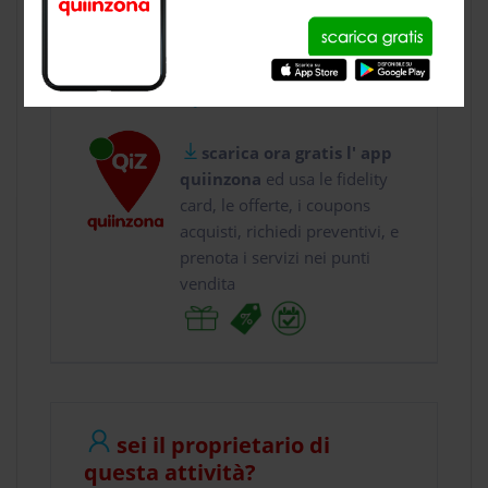
usa gratis quiinzona e :
vai a
Via Antonio Meu...
chiama il
0544 ...
scarica ora gratis l' app
quiinzona
ed usa le fidelity
card, le offerte, i coupons
acquisti, richiedi preventivi, e
prenota i servizi nei punti
vendita
sei il proprietario di
questa attività?