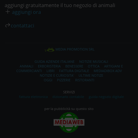
aggiungi gratuitamente il tuo negozio di animali
aggiungi ora
contattaci
MEDIA PROMOTION SRL
GUIDA AZIENDE ITALIANE
NOTIZIE MUSICALI
ANIMALI
ERBORISTERIA
BENESSERE
OTTICA
ARTIGIANI E
COMMERCIANTI
LIBRI
FATTURA DIGITALE
MEDIADIBOX ADV
NOTIZIE E CURIOSITA'
ULTIME NOTIZE
OGGI
PIZZERIE
RISTORANTI
SERVIZI
fattura elettronica
dizionario contabile
guida negozio digitale
per la pubblicità su questo sito