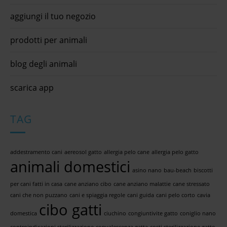
aggiungi il tuo negozio
prodotti per animali
blog degli animali
scarica app
TAG
addestramento cani
aereosol gatto
allergia pelo cane
allergia pelo gatto
animali domestici
asino nano
bau-beach
biscotti
per cani fatti in casa
cane anziano cibo
cane anziano malattie
cane stressato
cani che non puzzano
cani e spiaggia regole
cani guida
cani pelo corto
cavia
cibo gatti
domestica
ciuchino
congiuntivite gatto
coniglio nano
controindicazioni sterilizzazione
convalescenza gatta
costi sterilizzazione gatto