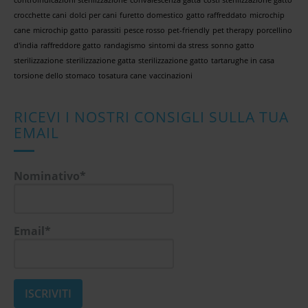
crocchette cani
dolci per cani
furetto domestico
gatto raffreddato
microchip
cane
microchip gatto
parassiti
pesce rosso
pet-friendly
pet therapy
porcellino
d'india
raffreddore gatto
randagismo
sintomi da stress
sonno gatto
sterilizzazione
sterilizzazione gatta
sterilizzazione gatto
tartarughe in casa
torsione dello stomaco
tosatura cane
vaccinazioni
RICEVI I NOSTRI CONSIGLI SULLA TUA
EMAIL
Nominativo*
Email*