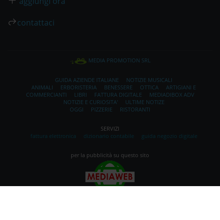
aggiungi ora
contattaci
MEDIA PROMOTION SRL
GUIDA AZIENDE ITALIANE
NOTIZIE MUSICALI
ANIMALI
ERBORISTERIA
BENESSERE
OTTICA
ARTIGIANI E
COMMERCIANTI
LIBRI
FATTURA DIGITALE
MEDIADIBOX ADV
NOTIZIE E CURIOSITA'
ULTIME NOTIZE
OGGI
PIZZERIE
RISTORANTI
SERVIZI
fattura elettronica
dizionario contabile
guida negozio digitale
per la pubblicità su questo sito