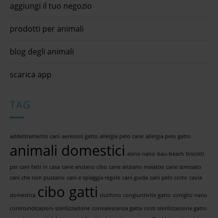
aggiungi il tuo negozio
prodotti per animali
blog degli animali
scarica app
TAG
addestramento cani
aereosol gatto
allergia pelo cane
allergia pelo gatto
animali domestici
asino nano
bau-beach
biscotti
per cani fatti in casa
cane anziano cibo
cane anziano malattie
cane stressato
cani che non puzzano
cani e spiaggia regole
cani guida
cani pelo corto
cavia
cibo gatti
domestica
ciuchino
congiuntivite gatto
coniglio nano
controindicazioni sterilizzazione
convalescenza gatta
costi sterilizzazione gatto