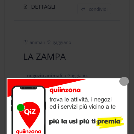
DETTAGLI
condividi
animali
gaggiano
LA ZAMPA
negozio animali
a Gaggiano,
provincia di Milano
CONTATTI