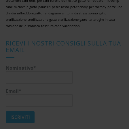
crocchette cani
dolci per cani
furetto domestico
gatto raffreddato
microchip
cane
microchip gatto
parassiti
pesce rosso
pet-friendly
pet therapy
porcellino
d'india
raffreddore gatto
randagismo
sintomi da stress
sonno gatto
sterilizzazione
sterilizzazione gatta
sterilizzazione gatto
tartarughe in casa
torsione dello stomaco
tosatura cane
vaccinazioni
RICEVI I NOSTRI CONSIGLI SULLA TUA
EMAIL
Nominativo*
Email*