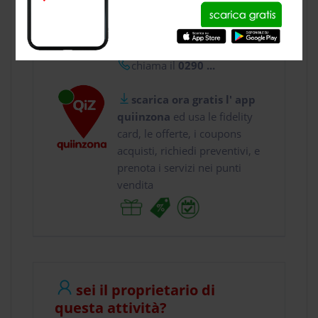
usa gratis quiinzona e :
vai a
Via Al Cornicio...
chiama il
0290 ...
scarica ora gratis l' app
quiinzona
ed usa le fidelity
card, le offerte, i coupons
acquisti, richiedi preventivi, e
prenota i servizi nei punti
vendita
sei il proprietario di
questa attività?