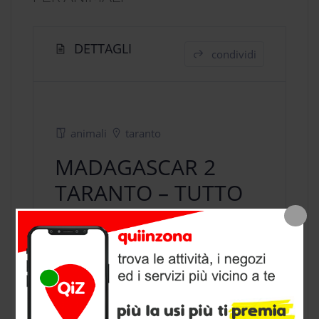
DETTAGLI
condividi
animali
taranto
MADAGASCAR 2
TARANTO – TUTTO
PER ANIMALI
negozio animali
a Taranto, provincia
di Taranto