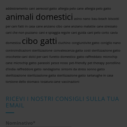
addestramento cani
aereosol gatto
allergia pelo cane
allergia pelo gatto
animali domestici
asino nano
bau-beach
biscotti
per cani fatti in casa
cane anziano cibo
cane anziano malattie
cane stressato
cani che non puzzano
cani e spiaggia regole
cani guida
cani pelo corto
cavia
cibo gatti
domestica
ciuchino
congiuntivite gatto
coniglio nano
controindicazioni sterilizzazione
convalescenza gatta
costi sterilizzazione gatto
crocchette cani
dolci per cani
furetto domestico
gatto raffreddato
microchip
cane
microchip gatto
parassiti
pesce rosso
pet-friendly
pet therapy
porcellino
d'india
raffreddore gatto
randagismo
sintomi da stress
sonno gatto
sterilizzazione
sterilizzazione gatta
sterilizzazione gatto
tartarughe in casa
torsione dello stomaco
tosatura cane
vaccinazioni
RICEVI I NOSTRI CONSIGLI SULLA TUA
EMAIL
Nominativo*