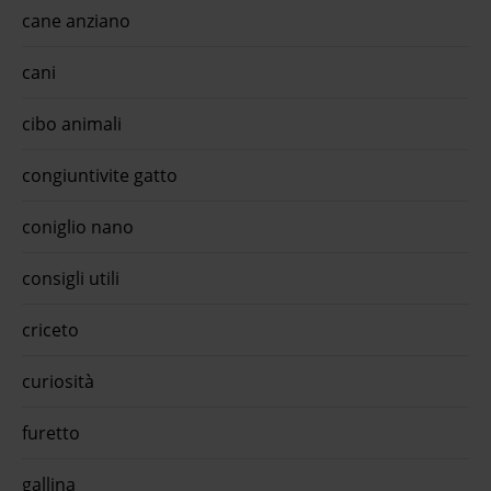
app
cane anziano
ml)
cani
 Big
is
cibo animali
L'O-
 grain
 con
congiuntivite gatto
ghe
00 m
 Big
coniglio nano
is
consigli utili
ollo
ised
izzati
criceto
na
rughe
pleto
curiosità
loves
on
furetto
gallina