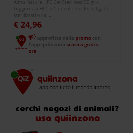
Almo Nature HFC Cat Sterilised 50 gr -
Leggerezza HFC e Controllo del Peso I gatti
sterilizzati o ca ...
€ 24,96
approfitta della
promo
con
l'app quiinzona
scarica gratis
ora