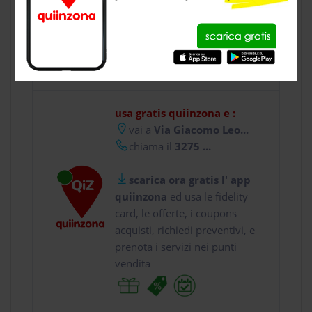
CONTATTI
usa gratis quiinzona e :
vai a
Via Giacomo Leo...
chiama il
3275 ...
scarica ora gratis l' app
quiinzona
ed usa le fidelity
card, le offerte, i coupons
acquisti, richiedi preventivi, e
prenota i servizi nei punti
vendita