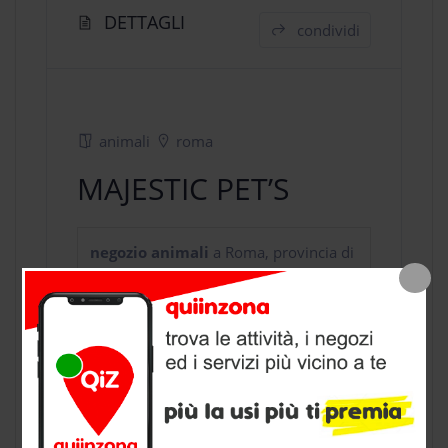
DETTAGLI
condividi
animali
roma
MAJESTIC PET’S
negozio animali
a Roma, provincia di
Roma
CONTATTI