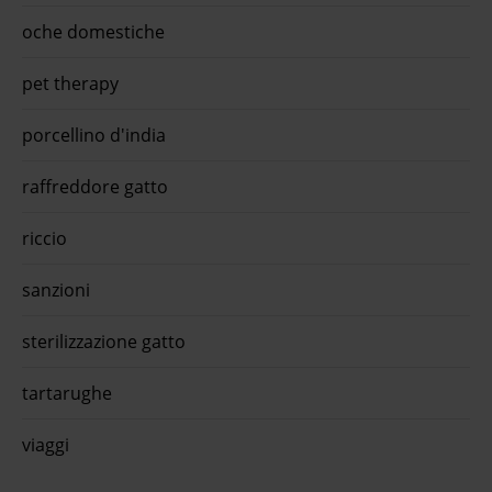
is
oche domestiche
ido
illi
pet therapy
99
is
porcellino d'india
raffreddore gatto
riccio
sanzioni
sterilizzazione gatto
tartarughe
viaggi