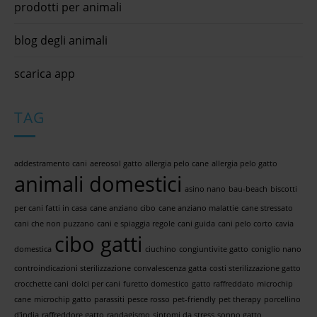
prodotti per animali
blog degli animali
scarica app
TAG
addestramento cani
aereosol gatto
allergia pelo cane
allergia pelo gatto
animali domestici
asino nano
bau-beach
biscotti
per cani fatti in casa
cane anziano cibo
cane anziano malattie
cane stressato
cani che non puzzano
cani e spiaggia regole
cani guida
cani pelo corto
cavia
cibo gatti
domestica
ciuchino
congiuntivite gatto
coniglio nano
controindicazioni sterilizzazione
convalescenza gatta
costi sterilizzazione gatto
crocchette cani
dolci per cani
furetto domestico
gatto raffreddato
microchip
cane
microchip gatto
parassiti
pesce rosso
pet-friendly
pet therapy
porcellino
d'india
raffreddore gatto
randagismo
sintomi da stress
sonno gatto