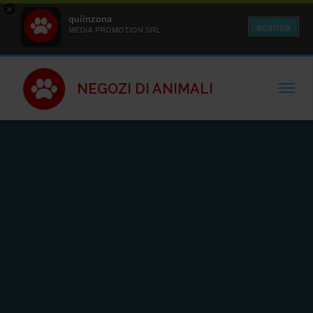
×
quiinzona
scarica
MEDIA PROMOTION SRL
NEGOZI DI ANIMALI
TOGGL