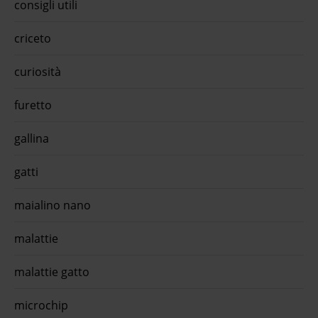
consigli utili
lute.
à
ere
criceto
,
curiosità
ree
ior
furetto
i
og
gallina
s
n
gatti
tick
ughe
maialino nano
c ...
ca
malattie
50 gr
gatti
malattie gatto
pp
microchip