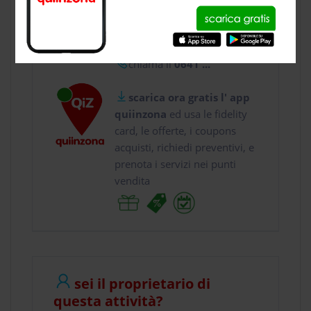
usa gratis quiinzona e :
vai a
Via delle Case ...
chiama il
0641 ...
scarica ora gratis l' app
quiinzona
ed usa le fidelity
card, le offerte, i coupons
acquisti, richiedi preventivi, e
prenota i servizi nei punti
vendita
sei il proprietario di
questa attività?