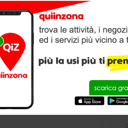
V
P
condividi
S