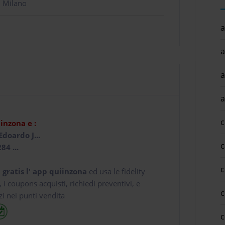
i Milano
a
a
a
a
c
iinzona e :
Edoardo J...
c
84 ...
c
 gratis l' app
quiinzona
ed usa le fidelity
e, i coupons acquisti, richiedi preventivi, e
c
zi nei punti vendita
c