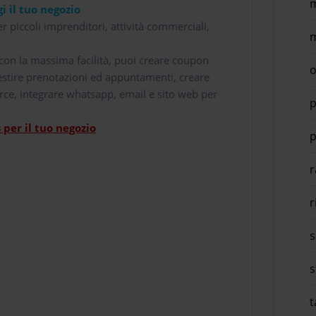
m
i il tuo negozio
r piccoli imprenditori, attività commerciali,
m
i con la massima facilità, puoi creare coupon
o
 gestire prenotazioni ed appuntamenti, creare
rce, integrare whatsapp, email e sito web per
p
per il tuo negozio
p
r
r
s
s
t