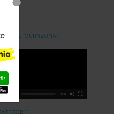
CONOSCI QUIINZONA?
ideo
layer
00:00
00:32
CATEGORIE