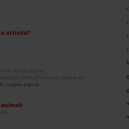
c
c
ta attività?
c
c
f
leta di orari di apertura
g
cevere gli ordini,offrire ai tuoi clienti le tue
d i coupon digitali .
g
m
i animali
hone
m