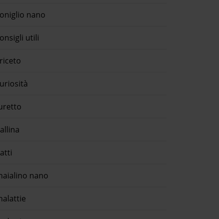
oniglio nano
onsigli utili
riceto
uriosità
uretto
allina
atti
aialino nano
alattie