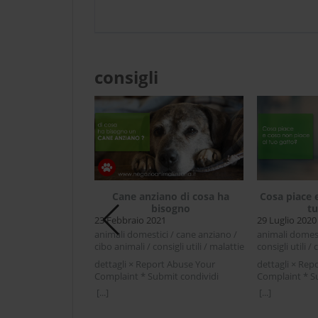
consigli
Cane anziano di cosa ha
Cosa piace 
bisogno
tu
23 Febbraio 2021
29 Luglio 2020
e se il cane è
animali domestici / cane anziano /
animali domesti
alato
cibo animali / consigli utili / malattie
consigli utili / 
dettagli × Report Abuse Your
dettagli × Rep
 / cani / consigli
Complaint * Submit condividi
Complaint * S
Facebook Twitter LinkedIn Cane
Facebook Twit
[...]
[...]
rt Abuse Your
anziano di cosa ha bisognoUn cane
piace e cosa n
mit condividi
anziano ha esigenze particolari, il
Chi vive con un