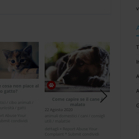
v
T
I
A
e cosa non piace al
Cane an
A
o gatto?
23 Febbraio
Come capire se il cane è
ci / cibo animali /
animali dome
malato
G
curiosità / gatti
cibo animali /
22 Agosto 2020
ort Abuse Your
dettagli × R
animali domestici / cani / consigli
ubmit condividi
Complaint * 
utili / malattie
ter LinkedIn Cosa
Facebook Tw
[...]
dettagli × Report Abuse Your
on piace al tuo gatto?
anziano di 
Complaint * Submit condividi
 gatto lo sa, non ci si
anziano ha es