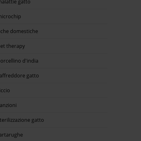
alattie gatto
icrochip
che domestiche
et therapy
orcellino d'india
affreddore gatto
iccio
anzioni
terilizzazione gatto
artarughe