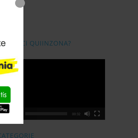
CONOSCI QUIINZONA?
ideo
layer
00:00
00:32
CATEGORIE