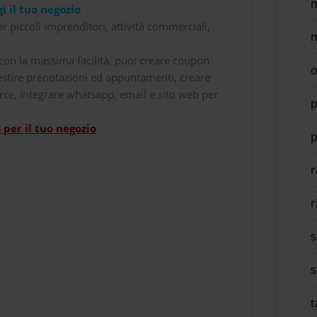
m
i il tuo negozio
r piccoli imprenditori, attività commerciali,
m
i con la massima facilità, puoi creare coupon
o
 gestire prenotazioni ed appuntamenti, creare
rce, integrare whatsapp, email e sito web per
p
per il tuo negozio
p
r
r
s
s
t