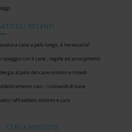
iaggi
ARTICOLI RECENTI
osatura cane a pelo lungo, è necessaria?
n spiaggia con il cane , regole ed accorgimenti
llergia al pelo del cane sintomi e rimedi
Collare antipulci e rimedi
ddestramento cani : i comandi di base
naturali
26 Luglio 2020
n compagnia di un
Scegl
animali domestici / antiparassitari /
asinello
an
atto raffreddato sintomi e cure
cani / consigli utili
e 2020
5 Settemb
dettagli × Report Abuse Your
tici / animali speciali /
animali dom
Complaint * Submit condividi
animali / malattie / pet
cibo animali
Facebook Twitter LinkedIn Collare
[...]
dettagli ×
antipulci e rimedi naturaliOgni volta
CERCA NEGOZIO
eport Abuse Your
Complaint 
che ci si avvicina alla bella stagione