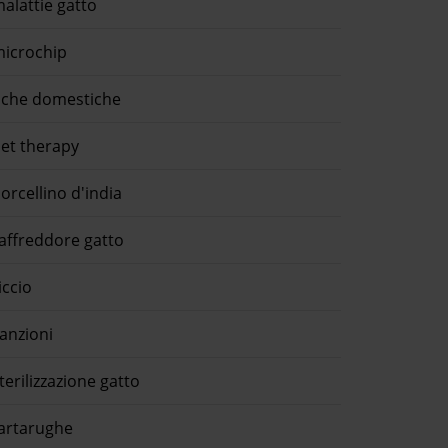
alattie gatto
icrochip
che domestiche
et therapy
orcellino d'india
affreddore gatto
iccio
anzioni
terilizzazione gatto
artarughe