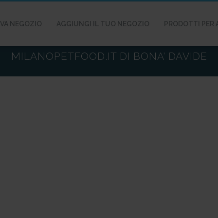
VA NEGOZIO
AGGIUNGI IL TUO NEGOZIO
PRODOTTI PER 
MILANOPETFOOD.IT DI BONA’ DAVIDE