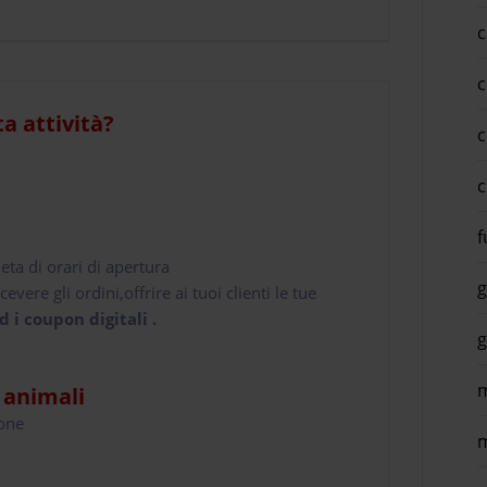
c
c
ta attività?
c
c
f
leta di orari di apertura
g
cevere gli ordini,offrire ai tuoi clienti le tue
d i coupon digitali .
g
m
i animali
hone
m