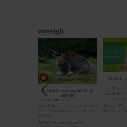
consigli
Collare a
26 Luglio 2020
Vivere in compagnia di un
il riccio come
animali domesti
asinello
 domestico
cani / consigli u
18 Settembre 2020
20
dettagli × Rep
animali domestici / animali speciali /
 / animali speciali /
Complaint * S
asino / cibo animali / malattie / pet
sigli utili / riccio
Facebook Twit
therapy
[...]
rt Abuse Your
antipulci e ri
dettagli × Report Abuse Your
mit condividi
che ci si avvic