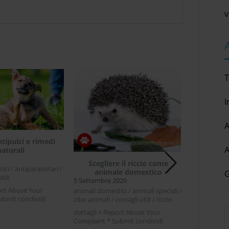
v
T
I
A
ntipulci e rimedi
A
naturali
Vivere i
Scegliere il riccio come
ci / antiparassitari /
animale domestico
G
tili
18 Settembr
5 Settembre 2020
ort Abuse Your
animali domes
animali domestici / animali speciali /
ubmit condividi
asino / cibo 
cibo animali / consigli utili / riccio
ter LinkedIn Collare
therapy
dettagli × Report Abuse Your
medi naturaliOgni volta
dettagli × R
Complaint * Submit condividi
ina alla bella stagione