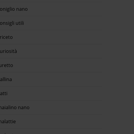
oniglio nano
onsigli utili
riceto
uriosità
uretto
allina
atti
aialino nano
alattie