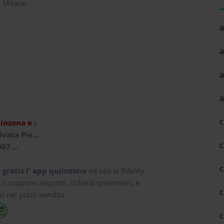
i Milano
a
a
a
a
c
iinzona e :
ivata Pie...
c
07 ...
c
 gratis l' app
quiinzona
ed usa le fidelity
e, i coupons acquisti, richiedi preventivi, e
c
zi nei punti vendita
c