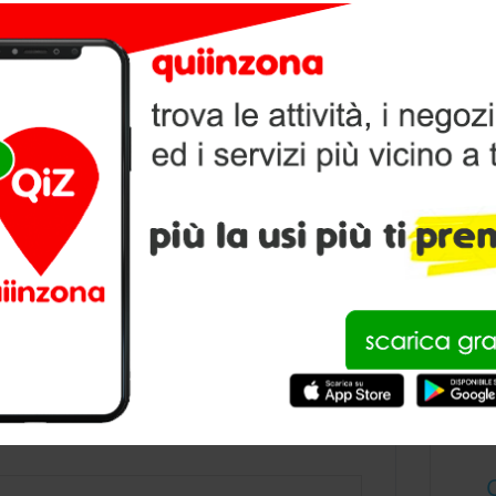
AVIDE
V
P
condividi
DI BONA’ DAVIDE