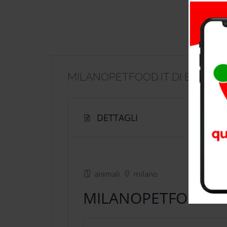
MILANOPETFOOD.IT DI BONA’ D
DETTAGLI
animali
milano
MILANOPETFOOD.IT 