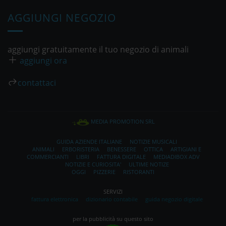
AGGIUNGI NEGOZIO
aggiungi gratuitamente il tuo negozio di animali
aggiungi ora
contattaci
MEDIA PROMOTION SRL
GUIDA AZIENDE ITALIANE
NOTIZIE MUSICALI
ANIMALI
ERBORISTERIA
BENESSERE
OTTICA
ARTIGIANI E
COMMERCIANTI
LIBRI
FATTURA DIGITALE
MEDIADIBOX ADV
NOTIZIE E CURIOSITA'
ULTIME NOTIZE
OGGI
PIZZERIE
RISTORANTI
SERVIZI
fattura elettronica
dizionario contabile
guida negozio digitale
per la pubblicità su questo sito