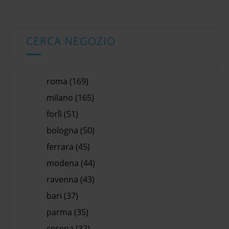
CERCA NEGOZIO
roma (169)
milano (165)
forlì (51)
bologna (50)
ferrara (45)
modena (44)
ravenna (43)
bari (37)
parma (35)
cesena (32)