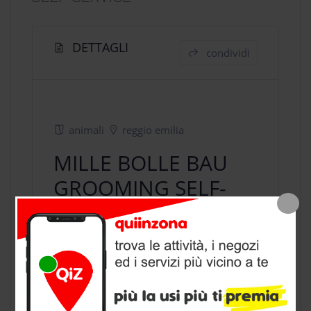
DETTAGLI
condividi
animali
reggio emilia
MILLE BOLLE BAU
GROOMING SELF-
SERVICE
negozio animali
a Reggio Emilia,
provincia di Reggio Emilia