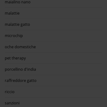
maialino nano
ed
mo
trollo
malattie
 dog
og
malattie gatto
ecco
a
dult
microchip
...O-
mento
ella
oche domestiche
pet therapy
porcellino d'india
raffreddore gatto
riccio
sanzioni