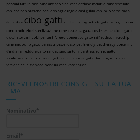
per cani fatti in casa
cane anziano cibo
cane anziano malattie
cane stressato
cani che non puzzano
cani e spiaggia regole
cani guida
cani pelo corto
cavia
cibo gatti
domestica
ciuchino
congiuntivite gatto
coniglio nano
controindicazioni sterilizzazione
convalescenza gatta
costi sterilizzazione gatto
crocchette cani
dolci per cani
furetto domestico
gatto raffreddato
microchip
cane
microchip gatto
parassiti
pesce rosso
pet-friendly
pet therapy
porcellino
d'india
raffreddore gatto
randagismo
sintomi da stress
sonno gatto
sterilizzazione
sterilizzazione gatta
sterilizzazione gatto
tartarughe in casa
torsione dello stomaco
tosatura cane
vaccinazioni
RICEVI I NOSTRI CONSIGLI SULLA TUA
EMAIL
Nominativo*
Email*