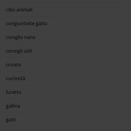
il
cibo animali
"
etta
congiuntivite gatto
e e
coniglio nano
 con
 ogni
consigli utili
o viva
nua a
ail*
criceto
ifugo
curiosità
e per
,79
is
furetto
tonno
ed 50
ati o
gallina
ds
lista
gatti
mido
pp