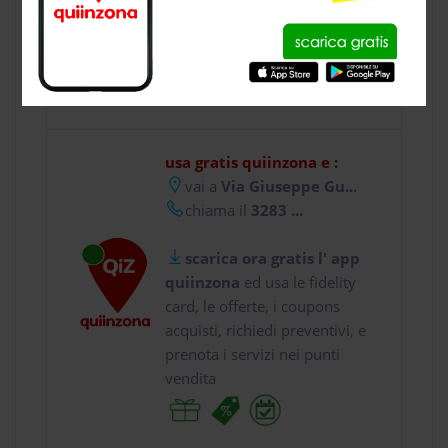
CONTATTI
usa gratis quiinzona e :
vai a
Via Giuseppe Gu...
chiama il
3283 ...
scarica ora gratis l' app
quiinzona
ed usa le fidelity
card, le offerte, i coupons
acquisti, richiedi preventivi, e
prenota i servizi nei punti
vendita