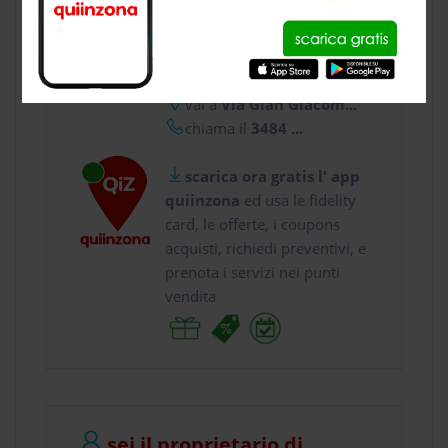
CONTATTI
usa gratis quiinzona e :
vai a
Via Gian Giacom...
chiama il
3484 ...
scarica ora gratis l' app
quiinzona
ed usa le fidelity
card, le offerte, i coupons
acquisti, richiedi preventivi, e
prenota i servizi nei punti
vendita
sei il proprietario di