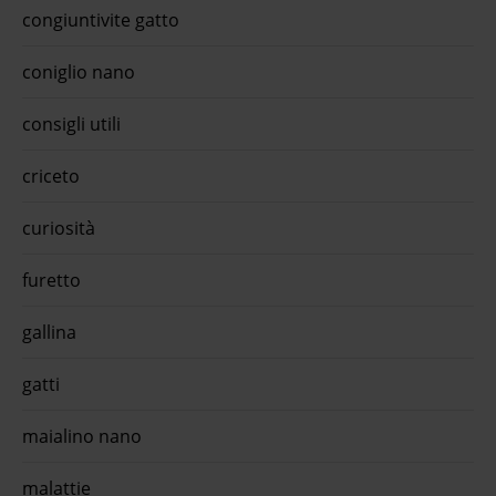
is
congiuntivite gatto
co
 Grain
di
coniglio nano
a
risce
rale
consigli utili
e,
ole -
criceto
ntana
cile
curiosità
l'app
i di
furetto
e,
gallina
gatti
maialino nano
malattie