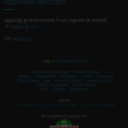
AGGIUNGI NEGOZIO
aggiungi gratuitamente il tuo negozio di animali
aggiungi ora
contattaci
MEDIA PROMOTION SRL
GUIDA AZIENDE ITALIANE
NOTIZIE MUSICALI
ANIMALI
ERBORISTERIA
BENESSERE
OTTICA
ARTIGIANI E
COMMERCIANTI
LIBRI
FATTURA DIGITALE
MEDIADIBOX ADV
NOTIZIE E CURIOSITA'
ULTIME NOTIZE
OGGI
PIZZERIE
RISTORANTI
SERVIZI
fattura elettronica
dizionario contabile
guida negozio digitale
per la pubblicità su questo sito