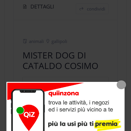
DETTAGLI
condividi
animali
gallipoli
MISTER DOG DI
CATALDO COSIMO
negozio animali
a Gallipoli, provincia
di Lecce