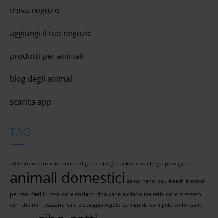
trova negozio
aggiungi il tuo negozio
prodotti per animali
blog degli animali
scarica app
TAG
addestramento cani
aereosol gatto
allergia pelo cane
allergia pelo gatto
animali domestici
asino nano
bau-beach
biscotti
per cani fatti in casa
cane anziano cibo
cane anziano malattie
cane stressato
cani che non puzzano
cani e spiaggia regole
cani guida
cani pelo corto
cavia