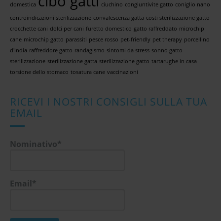
cibo gatti
domestica
ciuchino
congiuntivite gatto
coniglio nano
controindicazioni sterilizzazione
convalescenza gatta
costi sterilizzazione gatto
crocchette cani
dolci per cani
furetto domestico
gatto raffreddato
microchip
cane
microchip gatto
parassiti
pesce rosso
pet-friendly
pet therapy
porcellino
d'india
raffreddore gatto
randagismo
sintomi da stress
sonno gatto
sterilizzazione
sterilizzazione gatta
sterilizzazione gatto
tartarughe in casa
torsione dello stomaco
tosatura cane
vaccinazioni
RICEVI I NOSTRI CONSIGLI SULLA TUA
EMAIL
Nominativo*
Email*