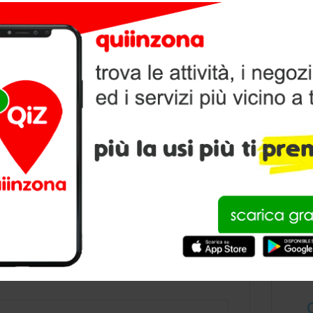
V
P
condividi
SOMMERSO