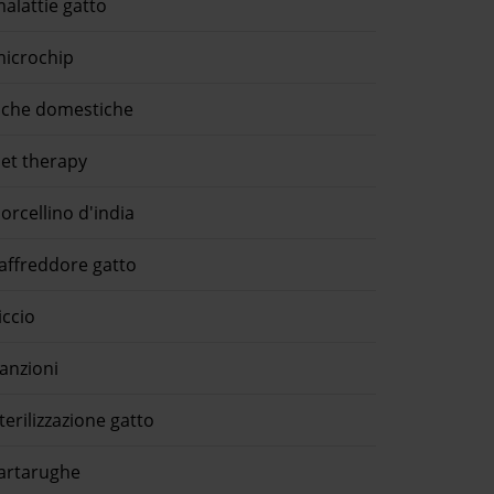
alattie gatto
icrochip
che domestiche
et therapy
orcellino d'india
affreddore gatto
iccio
anzioni
terilizzazione gatto
artarughe