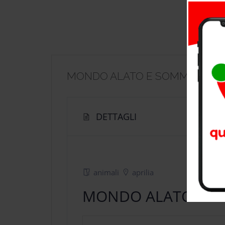
MONDO ALATO E SOMMERSO
DETTAGLI
animali
aprilia
MONDO ALATO E 