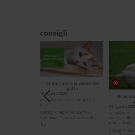
consigli
zione del cane
Come curare la cistite del
o farla ?
gatto
16 Agosto 2020
Oche do
li
animali domestici / consigli utili /
a
gatti
31 Agosto 202
rt Abuse Your
mit condividi
dettagli × Report Abuse Your
animali domesti
r LinkedIn
Complaint * Submit condividi
consigli utili /
del cane quando
Facebook Twitter LinkedIn Come
domestiche
[...]
si domanda se è il
curare la cistite del gattoLa cistite
dettagli × Rep
are il nostro cane
del gatto è un'infiammazione delle