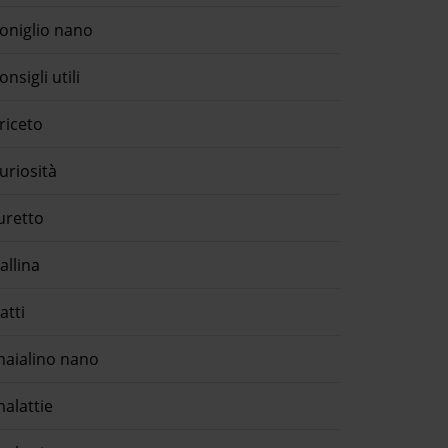
oniglio nano
onsigli utili
riceto
uriosità
uretto
allina
atti
aialino nano
alattie