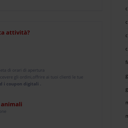
c
c
ta attività?
c
c
f
leta di orari di apertura
g
cevere gli ordini,offrire ai tuoi clienti le tue
d i coupon digitali .
g
m
i animali
hone
m