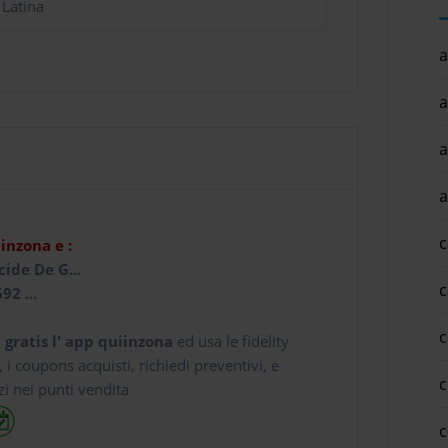
 Latina
a
a
a
a
c
iinzona e :
cide De G...
c
92 ...
c
 gratis l' app
quiinzona
ed usa le fidelity
e, i coupons acquisti, richiedi preventivi, e
c
zi nei punti vendita
c