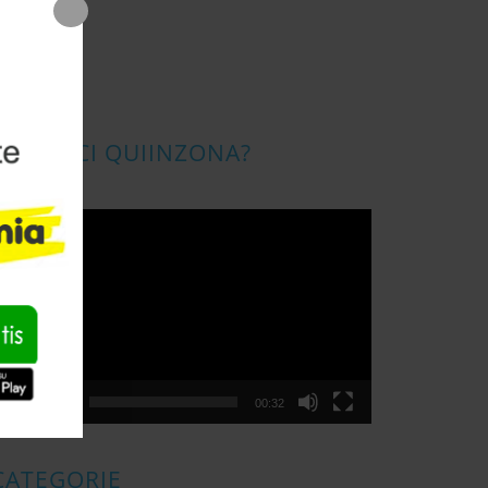
CONOSCI QUIINZONA?
ideo
layer
00:00
00:32
CATEGORIE