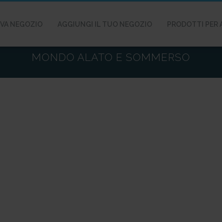
VA NEGOZIO
AGGIUNGI IL TUO NEGOZIO
PRODOTTI PER 
MONDO ALATO E SOMMERSO