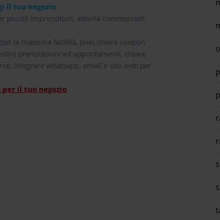
m
i il tuo negozio
r piccoli imprenditori, attività commerciali,
m
i con la massima facilità, puoi creare coupon
o
 gestire prenotazioni ed appuntamenti, creare
rce, integrare whatsapp, email e sito web per
p
per il tuo negozio
p
r
r
s
s
t