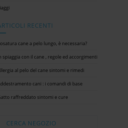
iaggi
ARTICOLI RECENTI
osatura cane a pelo lungo, è necessaria?
n spiaggia con il cane , regole ed accorgimenti
llergia al pelo del cane sintomi e rimedi
are la cistite del
Steri
ddestramento cani : i comandi di base
gatto
020
3 Agosto 2
Oche domestiche come
ici / consigli utili /
cani / consi
allevarle
atto raffreddato sintomi e cure
31 Agosto 2020
dettagli ×
eport Abuse Your
Complaint 
animali domestici / cibo animali /
Submit condividi
Facebook T
consigli utili / curiosità / oche
[...]
itter LinkedIn Come
Sterilizza
domestiche
ite del gattoLa cistite
farla ?Spes
CERCA NEGOZIO
dettagli × Report Abuse Your
un'infiammazione delle
caso di ste