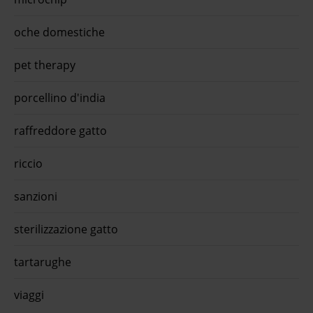
rica
 free
ior
oche domestiche
i
pet therapy
porcellino d'india
raffreddore gatto
riccio
sanzioni
sterilizzazione gatto
tartarughe
viaggi