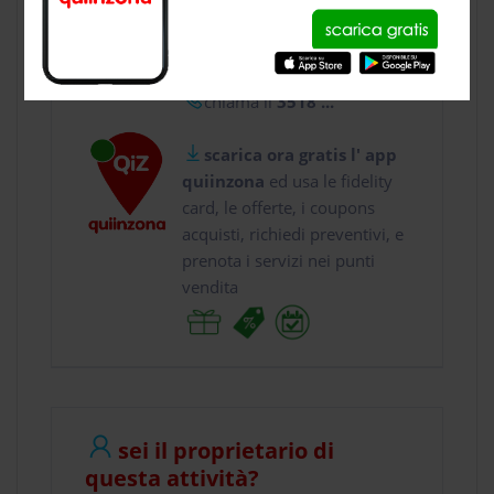
usa gratis quiinzona e :
vai a
Via del Lanico ...
chiama il
3518 ...
scarica ora gratis l' app
quiinzona
ed usa le fidelity
card, le offerte, i coupons
acquisti, richiedi preventivi, e
prenota i servizi nei punti
vendita
sei il proprietario di
questa attività?