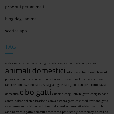
prodotti per animali
blog degli animali
scarica app
TAG
addestramento cani
aereosol gatto
allergia pelo cane
allergia pelo gatto
animali domestici
asino nano
bau-beach
biscotti
per cani fatti in casa
cane anziano cibo
cane anziano malattie
cane stressato
cani che non puzzano
cani e spiaggia regole
cani guida
cani pelo corto
cavia
cibo gatti
domestica
ciuchino
congiuntivite gatto
coniglio nano
controindicazioni sterilizzazione
convalescenza gatta
costi sterilizzazione gatto
crocchette cani
dolci per cani
furetto domestico
gatto raffreddato
microchip
cane
microchip gatto
parassiti
pesce rosso
pet-friendly
pet therapy
porcellino