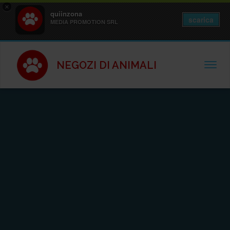
×
quiinzona
scarica
MEDIA PROMOTION SRL
NEGOZI DI ANIMALI
TOGGL