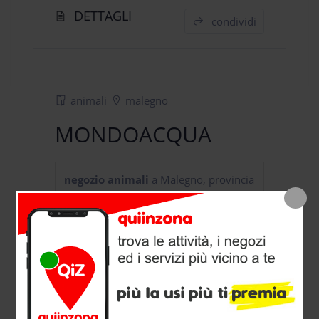
DETTAGLI
condividi
animali
malegno
MONDOACQUA
negozio animali
a Malegno, provincia
di Brescia
CONTATTI