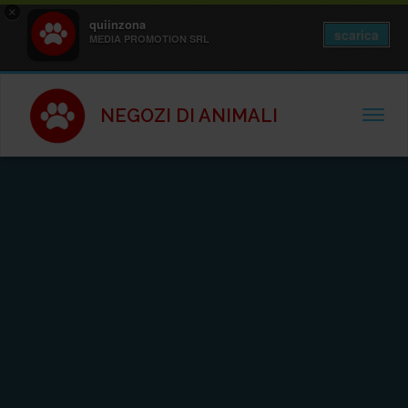
×
quiinzona
scarica
MEDIA PROMOTION SRL
NEGOZI DI ANIMALI
TOGGL