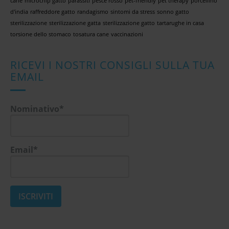
cane
microchip gatto
parassiti
pesce rosso
pet-friendly
pet therapy
porcellino
d'india
raffreddore gatto
randagismo
sintomi da stress
sonno gatto
sterilizzazione
sterilizzazione gatta
sterilizzazione gatto
tartarughe in casa
torsione dello stomaco
tosatura cane
vaccinazioni
RICEVI I NOSTRI CONSIGLI SULLA TUA
EMAIL
Nominativo*
Email*