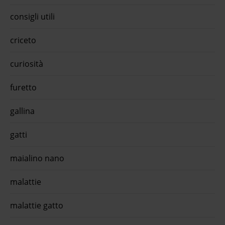
breed
speci
consigli utili
secco
con l
medi
criceto
Medi
compl
promo
curiosità
adult
pat&e
furetto
è un 
appro
oraM
gallina
aqual
d'acq
speci
gatti
quiin
compr
...Pr
maialino nano
Cani 
appro
malattie
or
malattie gatto