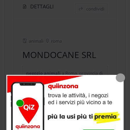
DETTAGLI
condividi
animali
roma
MONDOCANE SRL
negozio animali
a Roma, provincia di
Roma
CONTATTI