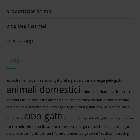
prodotti per animali
blog degli animali
scarica app
TAG
addestramento cani
aereosol gatto
allergia pelo cane
allergia pelo gatto
animali domestici
asino nano
bau-beach
biscotti
per cani fatti in casa
cane anziano cibo
cane anziano malattie
cane stressato
cani che non puzzano
cani e spiaggia regole
cani guida
cani pelo corto
cavia
cibo gatti
domestica
ciuchino
congiuntivite gatto
coniglio nano
controindicazioni sterilizzazione
convalescenza gatta
costi sterilizzazione gatto
crocchette cani
dolci per cani
furetto domestico
gatto raffreddato
microchip