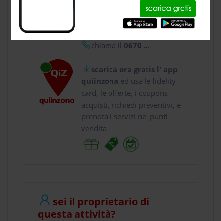
usa gratis quiinzona e :
vai a
Via Taranto 188...
chiama il
0670 ...
scarica ora gratis l' app
quiinzona
ed usa le fidelity
card, le offerte, i coupons
acquisti, richiedi preventivi, e
prenota i servizi nei punti
vendita
sei il proprietario di
questa attività?