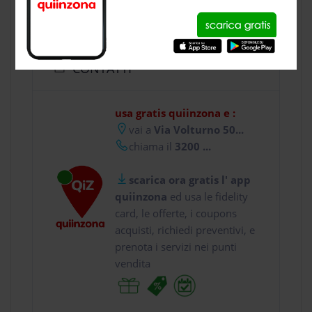
CONTATTI
usa gratis quiinzona e :
vai a
Via Volturno 50...
chiama il
3200 ...
scarica ora gratis l' app
quiinzona
ed usa le fidelity
card, le offerte, i coupons
acquisti, richiedi preventivi, e
prenota i servizi nei punti
vendita