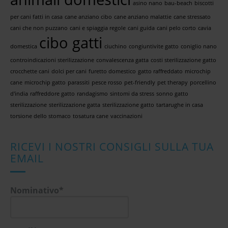
asino nano
bau-beach
biscotti
per cani fatti in casa
cane anziano cibo
cane anziano malattie
cane stressato
cani che non puzzano
cani e spiaggia regole
cani guida
cani pelo corto
cavia
cibo gatti
domestica
ciuchino
congiuntivite gatto
coniglio nano
controindicazioni sterilizzazione
convalescenza gatta
costi sterilizzazione gatto
crocchette cani
dolci per cani
furetto domestico
gatto raffreddato
microchip
cane
microchip gatto
parassiti
pesce rosso
pet-friendly
pet therapy
porcellino
d'india
raffreddore gatto
randagismo
sintomi da stress
sonno gatto
sterilizzazione
sterilizzazione gatta
sterilizzazione gatto
tartarughe in casa
torsione dello stomaco
tosatura cane
vaccinazioni
RICEVI I NOSTRI CONSIGLI SULLA TUA
EMAIL
Nominativo*