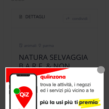
DETTAGLI
condividi
animali
parma
NATURA SELVAGGIA
B.A.R.F. & NON
SOLO
negozio animali
a Parma, provincia
di Parma