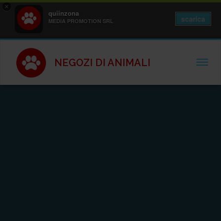
×
quiinzona
scarica
MEDIA PROMOTION SRL
NEGOZI DI ANIMALI
TOGGL