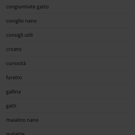
 e
olive
congiuntivite gatto
salmo
i
appro
ty
or
coniglio nano
rvizi
 almo
consigli utili
lmo
er
promo
criceto
lista
ree
curiosità
ofitta
d -
furetto
ck da
lla
gallina
re
ione
gatti
ca
lla
maialino nano
lti
o con
malattie