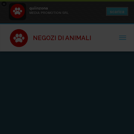
×
quiinzona
scarica
MEDIA PROMOTION SRL
NEGOZI DI ANIMALI
TOGGL