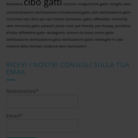
cibo gatti
domestica
ciuchino
congiuntivite gatto
coniglio nano
controindicazioni sterilizzazione
convalescenza gatta
costi sterilizzazione gatto
crocchette cani
dolci per cani
furetto domestico
gatto raffreddato
microchip
cane
microchip gatto
parassiti
pesce rosso
pet-friendly
pet therapy
porcellino
d'india
raffreddore gatto
randagismo
sintomi da stress
sonno gatto
sterilizzazione
sterilizzazione gatta
sterilizzazione gatto
tartarughe in casa
torsione dello stomaco
tosatura cane
vaccinazioni
RICEVI I NOSTRI CONSIGLI SULLA TUA
EMAIL
Nominativo*
Email*