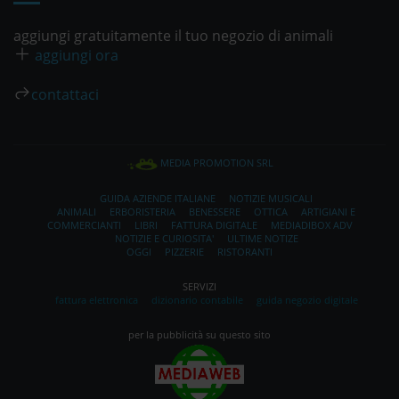
aggiungi gratuitamente il tuo negozio di animali
aggiungi ora
contattaci
MEDIA PROMOTION SRL
GUIDA AZIENDE ITALIANE
NOTIZIE MUSICALI
ANIMALI
ERBORISTERIA
BENESSERE
OTTICA
ARTIGIANI E
COMMERCIANTI
LIBRI
FATTURA DIGITALE
MEDIADIBOX ADV
NOTIZIE E CURIOSITA'
ULTIME NOTIZE
OGGI
PIZZERIE
RISTORANTI
SERVIZI
fattura elettronica
dizionario contabile
guida negozio digitale
per la pubblicità su questo sito