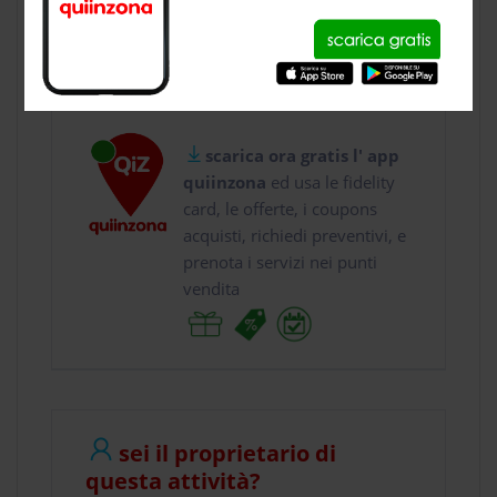
usa gratis quiinzona e :
vai a
Viale Coni Zugn...
chiama il
0289 ...
scarica ora gratis l' app
quiinzona
ed usa le fidelity
card, le offerte, i coupons
acquisti, richiedi preventivi, e
prenota i servizi nei punti
vendita
sei il proprietario di
questa attività?