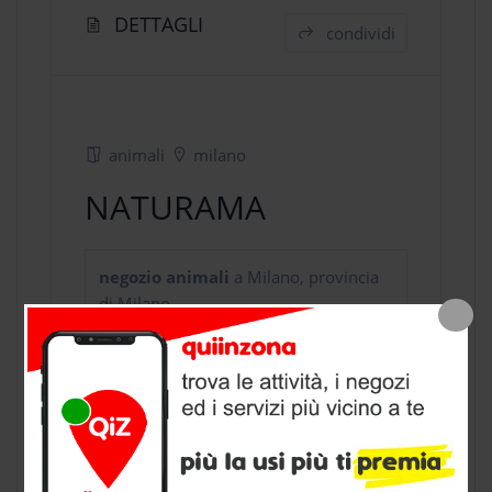
DETTAGLI
condividi
animali
milano
NATURAMA
negozio animali
a Milano, provincia
di Milano
CONTATTI