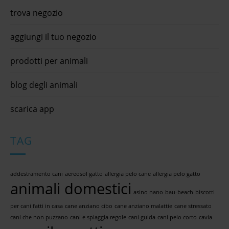
trova negozio
aggiungi il tuo negozio
prodotti per animali
blog degli animali
scarica app
TAG
addestramento cani
aereosol gatto
allergia pelo cane
allergia pelo gatto
animali domestici
asino nano
bau-beach
biscotti
per cani fatti in casa
cane anziano cibo
cane anziano malattie
cane stressato
cani che non puzzano
cani e spiaggia regole
cani guida
cani pelo corto
cavia