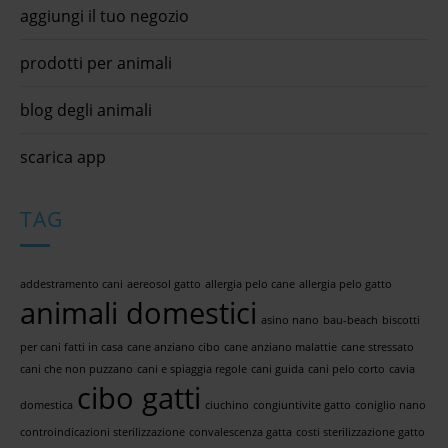
aggiungi il tuo negozio
prodotti per animali
blog degli animali
scarica app
TAG
addestramento cani
aereosol gatto
allergia pelo cane
allergia pelo gatto
animali domestici
asino nano
bau-beach
biscotti
per cani fatti in casa
cane anziano cibo
cane anziano malattie
cane stressato
cani che non puzzano
cani e spiaggia regole
cani guida
cani pelo corto
cavia
cibo gatti
domestica
ciuchino
congiuntivite gatto
coniglio nano
controindicazioni sterilizzazione
convalescenza gatta
costi sterilizzazione gatto