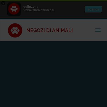
×
quiinzona
scarica
MEDIA PROMOTION SRL
NEGOZI DI ANIMALI
TOGGL