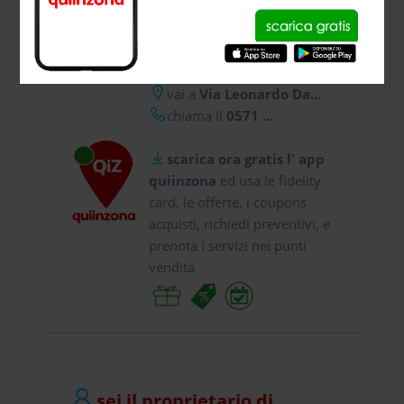
CONTATTI
usa gratis quiinzona e :
vai a
Via Leonardo Da...
chiama il
0571 ...
scarica ora gratis l' app
quiinzona
ed usa le fidelity
card, le offerte, i coupons
acquisti, richiedi preventivi, e
prenota i servizi nei punti
vendita
sei il proprietario di