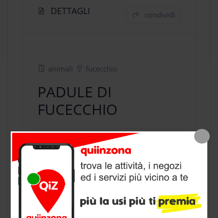
DETTAGLI
condividi
animali
fucecchio
PADULE DI
FUCECCHIO
negozio animali
a Fucecchio,
provincia di Firenze