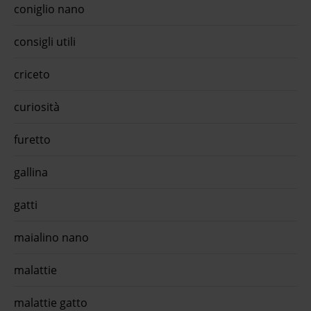
coniglio nano
ised
lmo
trollo
consigli utili
ma
ti 70
criceto
app
curiosità
r all
o
furetto
lla
anima
gallina
lla
gatti
per
35 gr
maialino nano
 ...€
malattie
50 gr
gatti
malattie gatto
pp