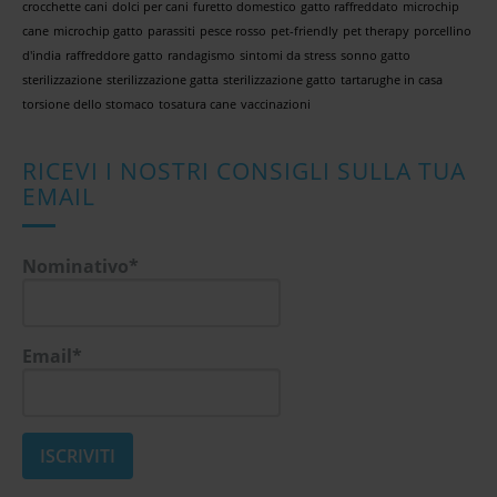
crocchette cani
dolci per cani
furetto domestico
gatto raffreddato
microchip
cane
microchip gatto
parassiti
pesce rosso
pet-friendly
pet therapy
porcellino
d'india
raffreddore gatto
randagismo
sintomi da stress
sonno gatto
sterilizzazione
sterilizzazione gatta
sterilizzazione gatto
tartarughe in casa
torsione dello stomaco
tosatura cane
vaccinazioni
RICEVI I NOSTRI CONSIGLI SULLA TUA
EMAIL
Nominativo*
Email*