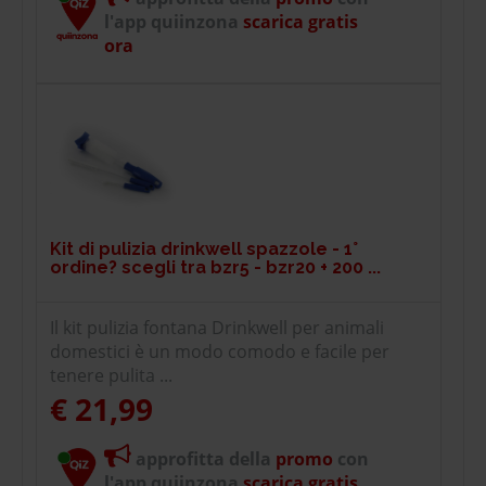
l'app quiinzona
scarica gratis
ora
Kit di pulizia drinkwell spazzole - 1°
ordine? scegli tra bzr5 - bzr20 + 200 ...
Il kit pulizia fontana Drinkwell per animali
domestici è un modo comodo e facile per
tenere pulita ...
€ 21,99
approfitta della
promo
con
l'app quiinzona
scarica gratis