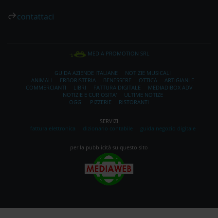
contattaci
MEDIA PROMOTION SRL
GUIDA AZIENDE ITALIANE
NOTIZIE MUSICALI
ANIMALI
ERBORISTERIA
BENESSERE
OTTICA
ARTIGIANI E
COMMERCIANTI
LIBRI
FATTURA DIGITALE
MEDIADIBOX ADV
NOTIZIE E CURIOSITA'
ULTIME NOTIZE
OGGI
PIZZERIE
RISTORANTI
SERVIZI
fattura elettronica
dizionario contabile
guida negozio digitale
per la pubblicità su questo sito