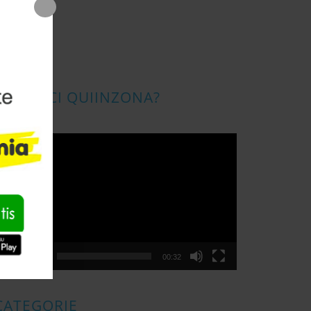
CONOSCI QUIINZONA?
ideo
layer
00:00
00:32
CATEGORIE