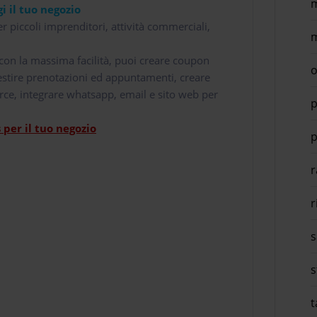
m
i il tuo negozio
r piccoli imprenditori, attività commerciali,
m
i con la massima facilità, puoi creare coupon
o
 gestire prenotazioni ed appuntamenti, creare
rce, integrare whatsapp, email e sito web per
p
per il tuo negozio
p
r
r
s
s
t