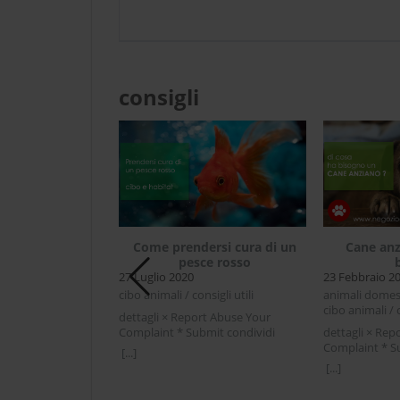
consigli
Come prendersi cura di un
Cane anz
pesce rosso
27 Luglio 2020
23 Febbraio 2
e se il cane è
cibo animali / consigli utili
animali domest
alato
cibo animali / c
dettagli × Report Abuse Your
Complaint * Submit condividi
dettagli × Rep
 / cani / consigli
Facebook Twitter LinkedIn Come
Complaint * S
[...]
prendersi cura di un pesce
Facebook Twit
[...]
rt Abuse Your
rossoPensare al pesciolino rosso
anziano di co
mit condividi
come al pesciolino che vive in
anziano ha esig