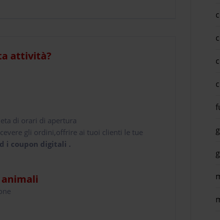
c
c
ta attività?
c
c
f
leta di orari di apertura
g
cevere gli ordini,offrire ai tuoi clienti le tue
d i coupon digitali .
g
m
i animali
hone
m