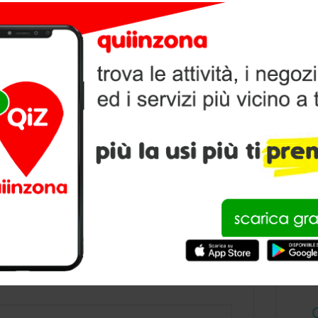
V
P
condividi