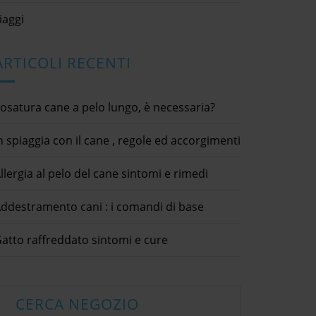
iaggi
ARTICOLI RECENTI
osatura cane a pelo lungo, è necessaria?
n spiaggia con il cane , regole ed accorgimenti
llergia al pelo del cane sintomi e rimedi
ndersi cura di un
Cane anziano di cosa ha
ddestramento cani : i comandi di base
esce rosso
bisogno
20
23 Febbraio 2021
Come 
 consigli utili
animali domestici / cane anziano /
atto raffreddato sintomi e cure
cibo animali / consigli utili / malattie
22 Agosto 
eport Abuse Your
Submit condividi
dettagli × Report Abuse Your
animali dom
itter LinkedIn Come
Complaint * Submit condividi
utili / mala
ra di un pesce
Facebook Twitter LinkedIn Cane
[...]
dettagli ×
 al pesciolino rosso
anziano di cosa ha bisognoUn cane
CERCA NEGOZIO
Complaint 
iolino che vive in
anziano ha esigenze particolari, il