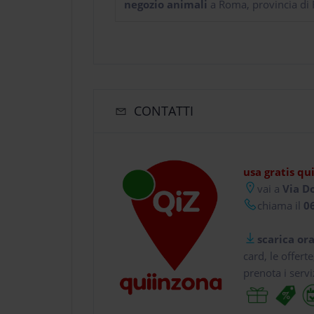
negozio animali
a Roma, provincia di
CONTATTI
usa gratis qu
vai a
Via D
chiama il
06
scarica ora
card, le offert
prenota i servi