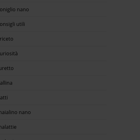
oniglio nano
onsigli utili
riceto
uriosità
uretto
allina
atti
aialino nano
alattie