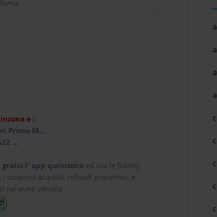
 Roma
a
a
a
a
c
iinzona e :
on Primo M...
c
22 ...
c
 gratis l' app
quiinzona
ed usa le fidelity
e, i coupons acquisti, richiedi preventivi, e
c
zi nei punti vendita
c