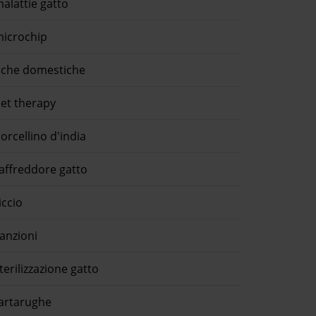
alattie gatto
icrochip
che domestiche
et therapy
orcellino d'india
affreddore gatto
iccio
anzioni
terilizzazione gatto
artarughe