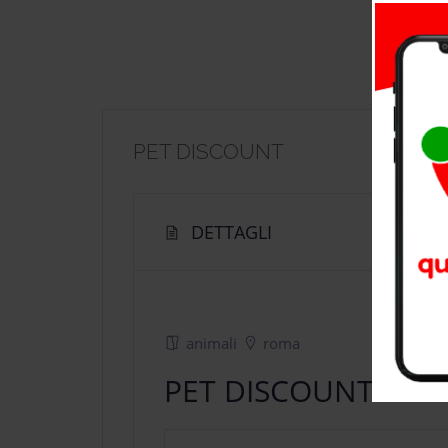
PET DISCOUNT
DETTAGLI
animali
roma
PET DISCOUNT