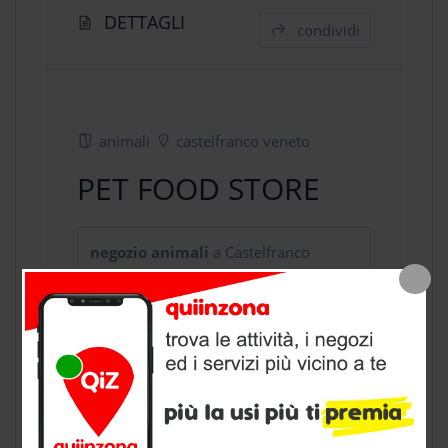
DETTAGLI
condividi
animali
castelfranco veneto
PET FOOD STORE
negozio animali
a Castelfranco
Veneto, provincia di Treviso
CONTATTI