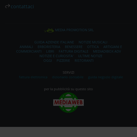
contattaci
MEDIA PROMOTION SRL
GUIDA AZIENDE ITALIANE
NOTIZIE MUSICALI
ANIMALI
ERBORISTERIA
BENESSERE
OTTICA
ARTIGIANI E
COMMERCIANTI
LIBRI
FATTURA DIGITALE
MEDIADIBOX ADV
NOTIZIE E CURIOSITA'
ULTIME NOTIZE
OGGI
PIZZERIE
RISTORANTI
SERVIZI
fattura elettronica
dizionario contabile
guida negozio digitale
per la pubblicità su questo sito