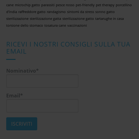
cane
microchip gatto
parassiti
pesce rosso
pet-friendly
pet therapy
porcellino
d'india
raffreddore gatto
randagismo
sintomi da stress
sonno gatto
sterilizzazione
sterilizzazione gatta
sterilizzazione gatto
tartarughe in casa
torsione dello stomaco
tosatura cane
vaccinazioni
RICEVI I NOSTRI CONSIGLI SULLA TUA
EMAIL
Nominativo*
Email*