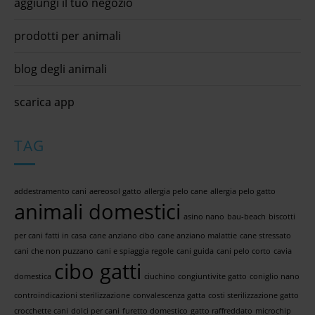
aggiungi il tuo negozio
prodotti per animali
blog degli animali
scarica app
TAG
addestramento cani
aereosol gatto
allergia pelo cane
allergia pelo gatto
animali domestici
asino nano
bau-beach
biscotti
per cani fatti in casa
cane anziano cibo
cane anziano malattie
cane stressato
cani che non puzzano
cani e spiaggia regole
cani guida
cani pelo corto
cavia
cibo gatti
domestica
ciuchino
congiuntivite gatto
coniglio nano
controindicazioni sterilizzazione
convalescenza gatta
costi sterilizzazione gatto
crocchette cani
dolci per cani
furetto domestico
gatto raffreddato
microchip