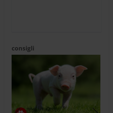
consigli
Co