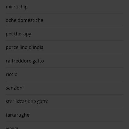
r All
microchip
leto,
na
oche domestiche
pet therapy
porcellino d'india
raffreddore gatto
riccio
sanzioni
sterilizzazione gatto
tartarughe
viaggi