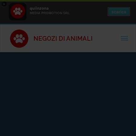
×
quiinzona
scarica
MEDIA PROMOTION SRL
NEGOZI DI ANIMALI
TOGGL