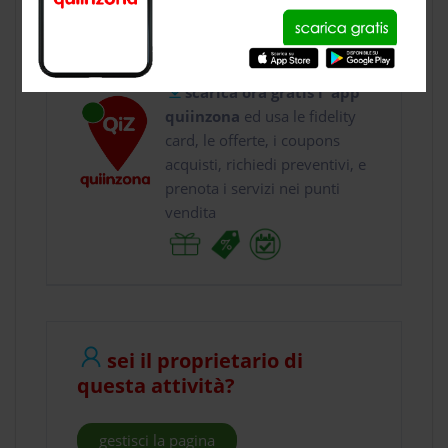
usa gratis quiinzona e :
vai a
Via dei Carpani...
scarica ora gratis l' app
quiinzona
ed usa le fidelity
card, le offerte, i coupons
acquisti, richiedi preventivi, e
prenota i servizi nei punti
vendita
sei il proprietario di
questa attività?
gestisci la pagina