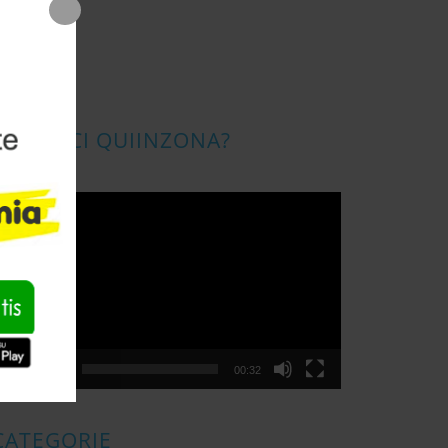
CONOSCI QUIINZONA?
ideo
layer
00:00
00:32
CATEGORIE