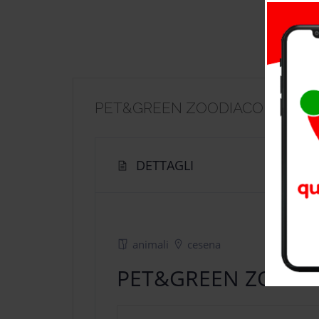
PET&GREEN ZOODIACO ROSET
DETTAGLI
animali
cesena
PET&GREEN ZOODIA