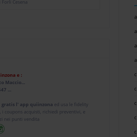
i Forli Cesena
a
a
a
a
c
iinzona e :
to Maccio...
c
47 ...
c
 gratis l' app
quiinzona
ed usa le fidelity
e, i coupons acquisti, richiedi preventivi, e
c
zi nei punti vendita
c