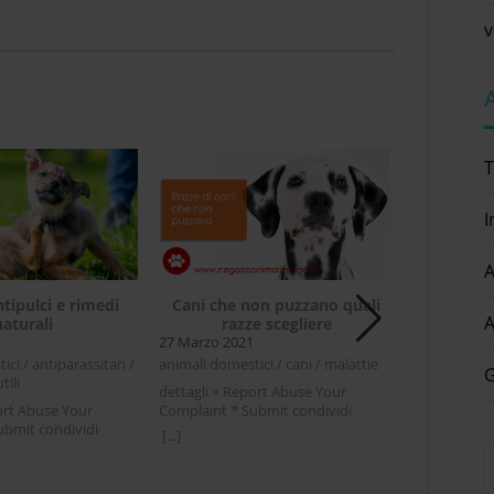
v
T
I
A
ntipulci e rimedi
Cani che non puzzano quali
Estate e 
A
naturali
razze scegliere
27 Marzo 2021
14 Agosto 2
ci / antiparassitari /
animali domestici / cani / malattie
gatti
G
tili
dettagli × Report Abuse Your
dettagli × R
ort Abuse Your
Complaint * Submit condividi
Complaint * 
ubmit condividi
Facebook Twitter LinkedIn Cani che
Facebook Twi
[...]
[...]
ter LinkedIn Collare
non puzzano quali razze scegliereLa
colpi di calo
medi naturaliOgni volta
prima cosa che viene in mente alle
temperature
ina alla bella stagione
persone che vogliono prendere un
ed è facile es