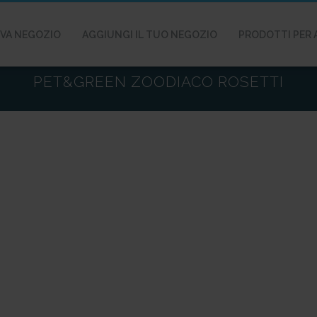
VA NEGOZIO
AGGIUNGI IL TUO NEGOZIO
PRODOTTI PER 
PET&GREEN ZOODIACO ROSETTI