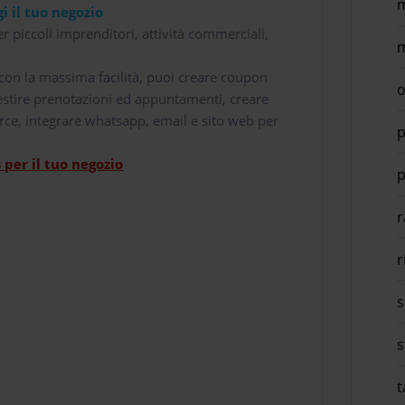
m
i il tuo negozio
r piccoli imprenditori, attività commerciali,
m
i con la massima facilità, puoi creare coupon
o
 gestire prenotazioni ed appuntamenti, creare
rce, integrare whatsapp, email e sito web per
p
per il tuo negozio
p
r
r
s
s
t