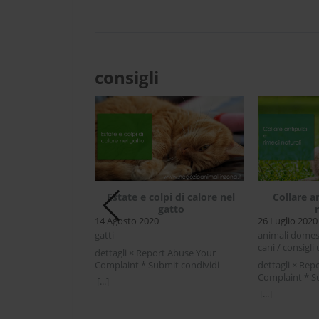
consigli
n puzzano quali
Estate e colpi di calore nel
Collare a
 scegliere
gatto
14 Agosto 2020
26 Luglio 2020
i / cani / malattie
gatti
animali domesti
cani / consigli u
rt Abuse Your
dettagli × Report Abuse Your
mit condividi
Complaint * Submit condividi
dettagli × Rep
r LinkedIn Cani che
Facebook Twitter LinkedIn Estate e
Complaint * S
[...]
li razze scegliereLa
colpi di calore nel gattoIn estate le
Facebook Twit
[...]
iene in mente alle
temperature e l'umidità aumentano
antipulci e ri
liono prendere un
ed è facile essere a rischio per i colpi
che ci si avvic