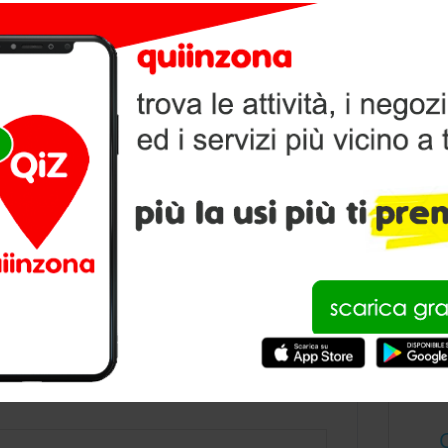
TI
V
P
condividi
CO ROSETTI