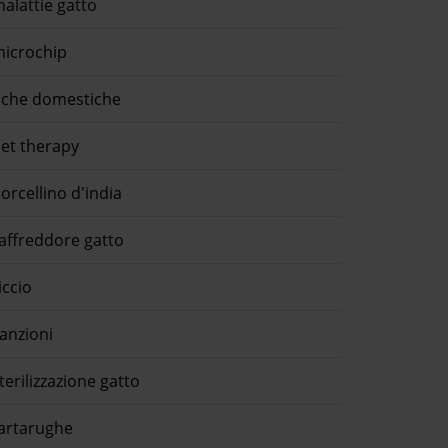
alattie gatto
icrochip
che domestiche
et therapy
orcellino d'india
affreddore gatto
iccio
anzioni
terilizzazione gatto
artarughe