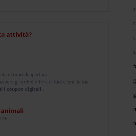
c
c
ta attività?
c
c
f
leta di orari di apertura
g
cevere gli ordini,offrire ai tuoi clienti le tue
d i coupon digitali .
g
m
i animali
hone
m