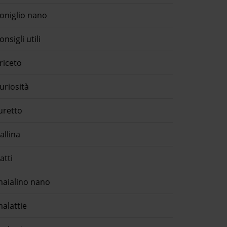
oniglio nano
onsigli utili
riceto
uriosità
uretto
allina
atti
aialino nano
alattie