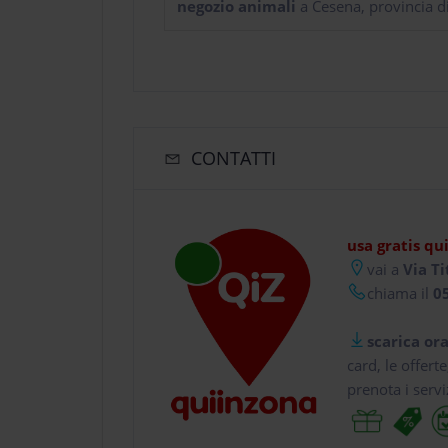
negozio animali
a Cesena, provincia d
CONTATTI
usa gratis qu
vai a
Via Ti
chiama il
05
scarica ora
card, le offert
prenota i servi