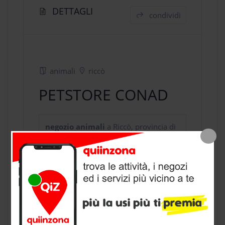
DETTAGLI
condividi
animali
riccò
PETSTORE CONAD
negozio animali
a Riccò, provincia di
Parma
CONTATTI