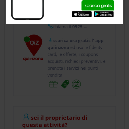
usa gratis quiinzona e :
vai a
Strada della Ci...
chiama il
0525 ...
scarica ora gratis l' app
quiinzona
ed usa le fidelity
card, le offerte, i coupons
acquisti, richiedi preventivi, e
prenota i servizi nei punti
vendita
sei il proprietario di
questa attività?