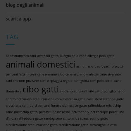
blog degli animali
scarica app
TAG
addestramento cani
aereosol gatto
allergia pelo cane
allergia pelo gatto
animali domestici
asino nano
bau-beach
biscotti
per cani fatti in casa
cane anziano cibo
cane anziano malattie
cane stressato
cani che non puzzano
cani e spiaggia regole
cani guida
cani pelo corto
cavia
cibo gatti
domestica
ciuchino
congiuntivite gatto
coniglio nano
controindicazioni sterilizzazione
convalescenza gatta
costi sterilizzazione gatto
crocchette cani
dolci per cani
furetto domestico
gatto raffreddato
microchip
cane
microchip gatto
parassiti
pesce rosso
pet-friendly
pet therapy
porcellino
d'india
raffreddore gatto
randagismo
sintomi da stress
sonno gatto
sterilizzazione
sterilizzazione gatta
sterilizzazione gatto
tartarughe in casa