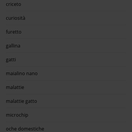
criceto
 Big
formu
quii
is
curiosità
ono
furetto
is
s big
'acqua
gallina
ico
gatti
maialino nano
malattie
malattie gatto
microchip
oche domestiche