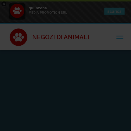
×
quiinzona
scarica
MEDIA PROMOTION SRL
NEGOZI DI ANIMALI
TOGGL