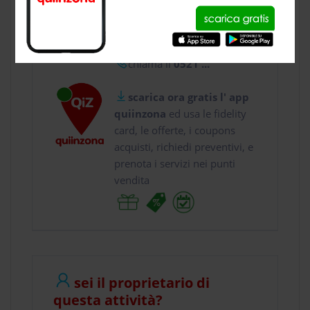
usa gratis quiinzona e :
vai a
Strada Nino Bix...
chiama il
0521 ...
scarica ora gratis l' app
quiinzona
ed usa le fidelity
card, le offerte, i coupons
acquisti, richiedi preventivi, e
prenota i servizi nei punti
vendita
sei il proprietario di
questa attività?