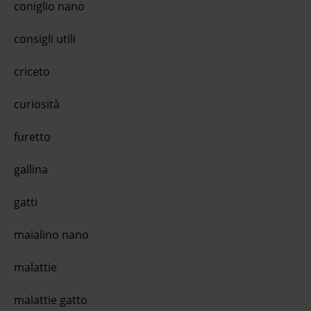
coniglio nano
ofitta
e dog
10 kg
consigli utili
9,9
is
criceto
s big
curiosità
me
l'app
furetto
gallina
gatti
maialino nano
malattie
malattie gatto