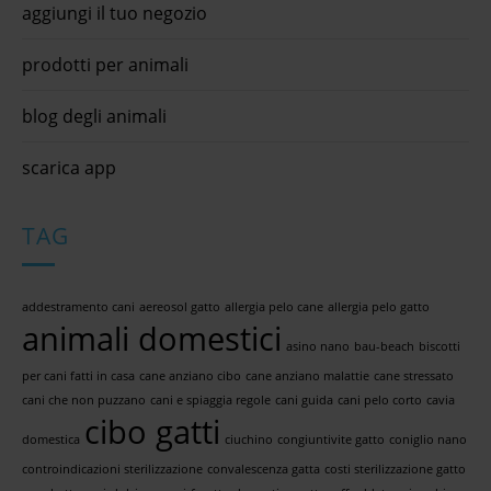
aggiungi il tuo negozio
prodotti per animali
blog degli animali
scarica app
TAG
addestramento cani
aereosol gatto
allergia pelo cane
allergia pelo gatto
animali domestici
asino nano
bau-beach
biscotti
per cani fatti in casa
cane anziano cibo
cane anziano malattie
cane stressato
cani che non puzzano
cani e spiaggia regole
cani guida
cani pelo corto
cavia
cibo gatti
domestica
ciuchino
congiuntivite gatto
coniglio nano
controindicazioni sterilizzazione
convalescenza gatta
costi sterilizzazione gatto