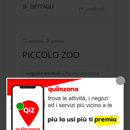
DETTAGLI
condividi
animali
parma
PICCOLO ZOO
negozio animali
a Parma, provincia
di Parma
CONTATTI