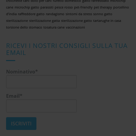
crocchette cani
dolci per cani
furetto domestico
gatto raffreddato
microchip
cane
microchip gatto
parassiti
pesce rosso
pet-friendly
pet therapy
porcellino
d'india
raffreddore gatto
randagismo
sintomi da stress
sonno gatto
sterilizzazione
sterilizzazione gatta
sterilizzazione gatto
tartarughe in casa
torsione dello stomaco
tosatura cane
vaccinazioni
RICEVI I NOSTRI CONSIGLI SULLA TUA
EMAIL
Nominativo*
Email*