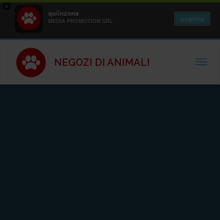
×
quiinzona
scarica
MEDIA PROMOTION SRL
NEGOZI DI ANIMALI
TOGGL