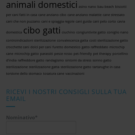
animali domestici
asino nano
bau-beach
biscotti
per cani fatti in casa
cane anziano cibo
cane anziano malattie
cane stressato
cani che non puzzano
cani e spiaggia regole
cani guida
cani pelo corto
cavia
cibo gatti
domestica
ciuchino
congiuntivite gatto
coniglio nano
controindicazioni sterilizzazione
convalescenza gatta
costi sterilizzazione gatto
crocchette cani
dolci per cani
furetto domestico
gatto raffreddato
microchip
cane
microchip gatto
parassiti
pesce rosso
pet-friendly
pet therapy
porcellino
d'india
raffreddore gatto
randagismo
sintomi da stress
sonno gatto
sterilizzazione
sterilizzazione gatta
sterilizzazione gatto
tartarughe in casa
torsione dello stomaco
tosatura cane
vaccinazioni
RICEVI I NOSTRI CONSIGLI SULLA TUA
EMAIL
Nominativo*