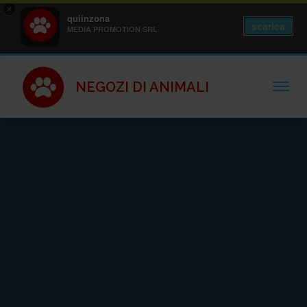
×
quiinzona
scarica
MEDIA PROMOTION SRL
NEGOZI DI ANIMALI
TOGGL