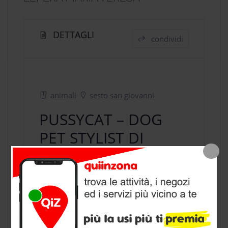
DETTAGLI
condividi
animali
sesto san giovanni
PUSSYCAT – DOG
PET STYLIST DI
LEPERA MARIA
TERESA
negozio animali
a Sesto San
Giovanni, provincia di Milano