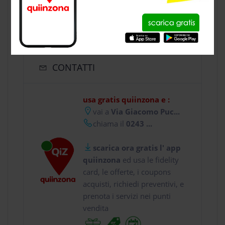
CONTATTI
usa gratis quiinzona e :
vai a
Via Giacomo Puc...
chiama il
0243 ...
scarica ora gratis l' app
quiinzona
ed usa le fidelity
card, le offerte, i coupons
acquisti, richiedi preventivi, e
prenota i servizi nei punti
vendita