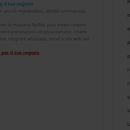
m
i il tuo negozio
r piccoli imprenditori, attività commerciali,
m
i con la massima facilità, puoi creare coupon
o
 gestire prenotazioni ed appuntamenti, creare
rce, integrare whatsapp, email e sito web per
p
per il tuo negozio
p
r
r
s
s
t