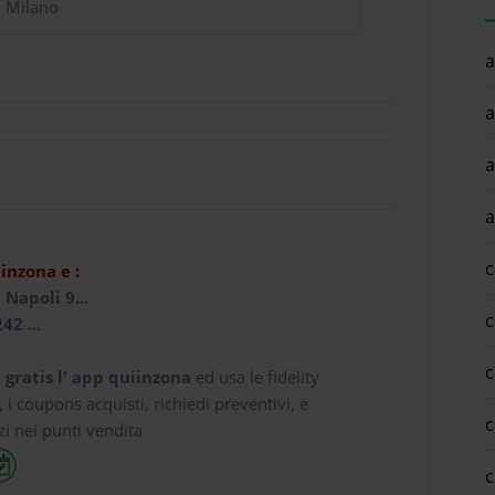
i Milano
a
a
a
a
c
iinzona e :
 Napoli 9...
c
42 ...
c
 gratis l' app
quiinzona
ed usa le fidelity
e, i coupons acquisti, richiedi preventivi, e
c
zi nei punti vendita
c