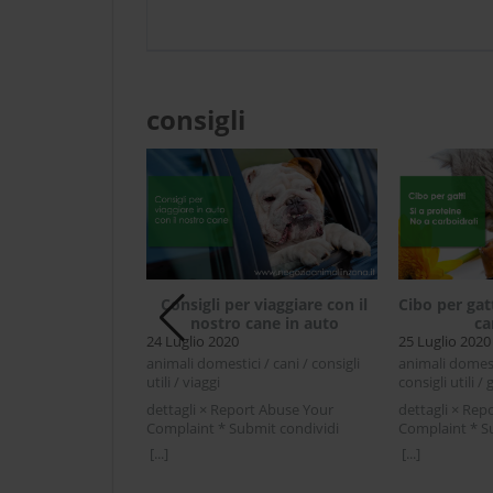
consigli
cosa non piace al
Consigli per viaggiare con il
Cibo per gatt
 gatto?
nostro cane in auto
ca
24 Luglio 2020
25 Luglio 2020
i / cibo animali /
animali domestici / cani / consigli
animali domesti
riosità / gatti
utili / viaggi
consigli utili / 
rt Abuse Your
dettagli × Report Abuse Your
dettagli × Rep
mit condividi
Complaint * Submit condividi
Complaint * S
r LinkedIn Cosa
Facebook Twitter LinkedIn Consigli
Facebook Twit
[...]
[...]
 piace al tuo gatto?
per viaggiare con il nostro cane in
gatti : si a pro
atto lo sa, non ci si
autoLe vacanze si avvicinano e
carboidratiQual