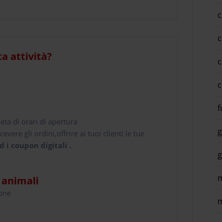
c
c
ta attività?
c
c
f
leta di orari di apertura
g
cevere gli ordini,offrire ai tuoi clienti le tue
d i coupon digitali .
g
m
i animali
hone
m