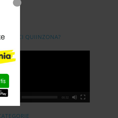
CONOSCI QUIINZONA?
ideo
layer
00:00
00:32
CATEGORIE