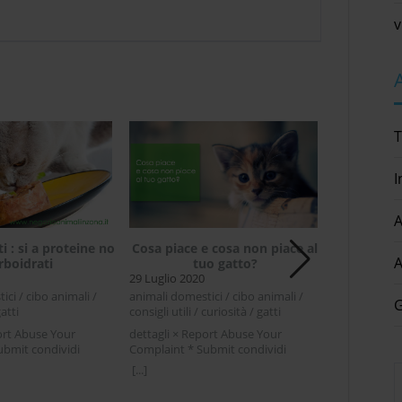
v
T
I
A
i : si a proteine no
Cosa piace e cosa non piace al
Consigli 
A
rboidrati
tuo gatto?
nost
29 Luglio 2020
24 Luglio 20
ci / cibo animali /
animali domestici / cibo animali /
animali domes
G
gatti
consigli utili / curiosità / gatti
utili / viaggi
ort Abuse Your
dettagli × Report Abuse Your
dettagli × R
ubmit condividi
Complaint * Submit condividi
Complaint * 
ter LinkedIn Cibo per
Facebook Twitter LinkedIn Cosa
Facebook Twi
[...]
[...]
teine no
piace e cosa non piace al tuo gatto?
per viaggiare
'è il cibo preferito
Chi vive con un gatto lo sa, non ci si
autoLe vacan