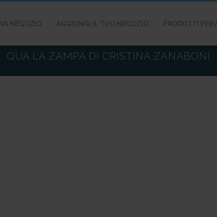
VA NEGOZIO
AGGIUNGI IL TUO NEGOZIO
PRODOTTI PER 
QUA LA ZAMPA DI CRISTINA ZANABONI