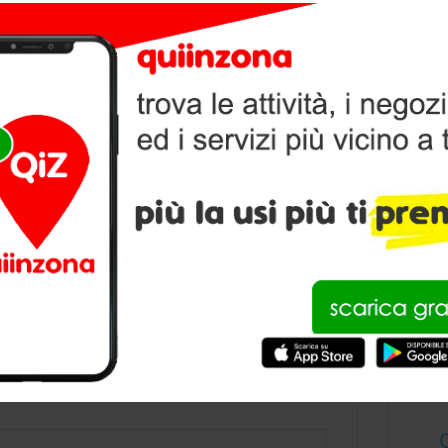
ANABONI
V
P
condividi
RISTINA ZANABONI