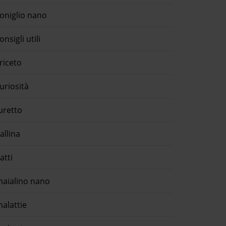
oniglio nano
onsigli utili
riceto
uriosità
uretto
allina
atti
aialino nano
alattie