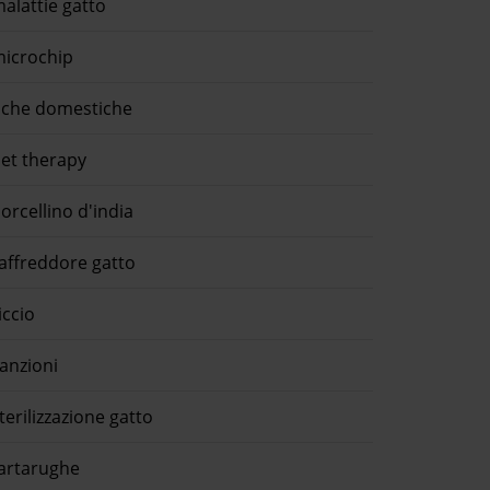
alattie gatto
icrochip
che domestiche
et therapy
orcellino d'india
affreddore gatto
iccio
anzioni
terilizzazione gatto
artarughe