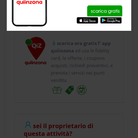
usa gratis quiinzona e :
vai a
Via Vallancon N...
chiama il
0497 ...
scarica ora gratis l' app
quiinzona
ed usa le fidelity
card, le offerte, i coupons
acquisti, richiedi preventivi, e
prenota i servizi nei punti
vendita
sei il proprietario di
questa attività?