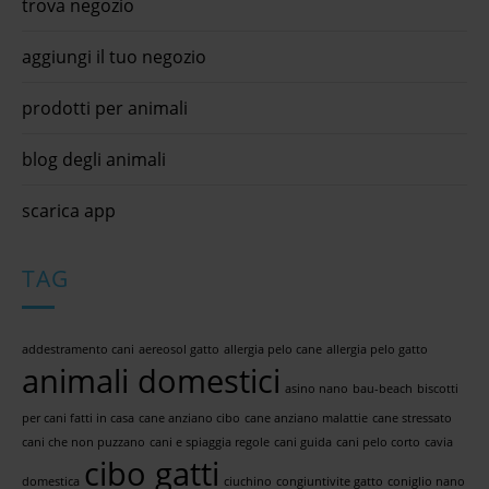
trova negozio
aggiungi il tuo negozio
prodotti per animali
blog degli animali
scarica app
TAG
addestramento cani
aereosol gatto
allergia pelo cane
allergia pelo gatto
animali domestici
asino nano
bau-beach
biscotti
per cani fatti in casa
cane anziano cibo
cane anziano malattie
cane stressato
cani che non puzzano
cani e spiaggia regole
cani guida
cani pelo corto
cavia
cibo gatti
domestica
ciuchino
congiuntivite gatto
coniglio nano