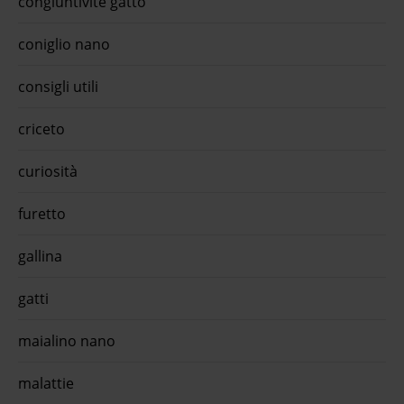
congiuntivite gatto
mono 
Free 
coniglio nano
appro
or
consigli utili
criceto
curiosità
furetto
gallina
gatti
maialino nano
malattie