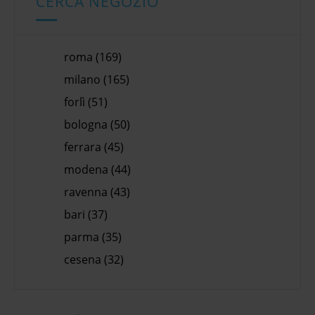
CERCA NEGOZIO
roma (169)
milano (165)
forlì (51)
bologna (50)
ferrara (45)
modena (44)
ravenna (43)
bari (37)
parma (35)
cesena (32)