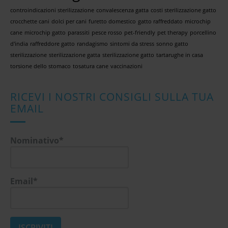
controindicazioni sterilizzazione
convalescenza gatta
costi sterilizzazione gatto
crocchette cani
dolci per cani
furetto domestico
gatto raffreddato
microchip
cane
microchip gatto
parassiti
pesce rosso
pet-friendly
pet therapy
porcellino
d'india
raffreddore gatto
randagismo
sintomi da stress
sonno gatto
sterilizzazione
sterilizzazione gatta
sterilizzazione gatto
tartarughe in casa
torsione dello stomaco
tosatura cane
vaccinazioni
RICEVI I NOSTRI CONSIGLI SULLA TUA
EMAIL
Nominativo*
Email*