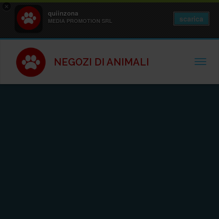
×
quiinzona
scarica
MEDIA PROMOTION SRL
NEGOZI DI ANIMALI
TOGGL