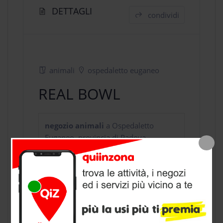
DETTAGLI
condividi
animali
ospedaletto euganeo
REAL BOWL
negozio animali
a Ospedaletto
Euganeo, provincia di Padova
CONTATTI