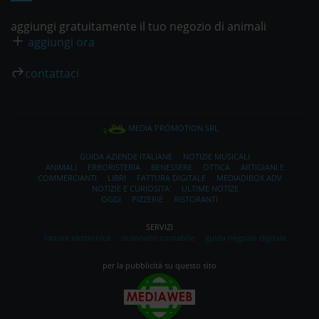
aggiungi gratuitamente il tuo negozio di animali
aggiungi ora
contattaci
MEDIA PROMOTION SRL
GUIDA AZIENDE ITALIANE
NOTIZIE MUSICALI
ANIMALI
ERBORISTERIA
BENESSERE
OTTICA
ARTIGIANI E
COMMERCIANTI
LIBRI
FATTURA DIGITALE
MEDIADIBOX ADV
NOTIZIE E CURIOSITA'
ULTIME NOTIZE
OGGI
PIZZERIE
RISTORANTI
SERVIZI
fattura elettronica
dizionario contabile
guida negozio digitale
per la pubblicità su questo sito