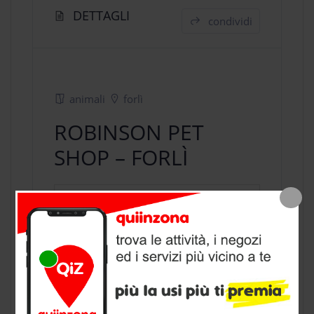
DETTAGLI
condividi
animali
forlì
ROBINSON PET
SHOP – FORLÌ
negozio animali
a Forlì, provincia di
Forli Cesena