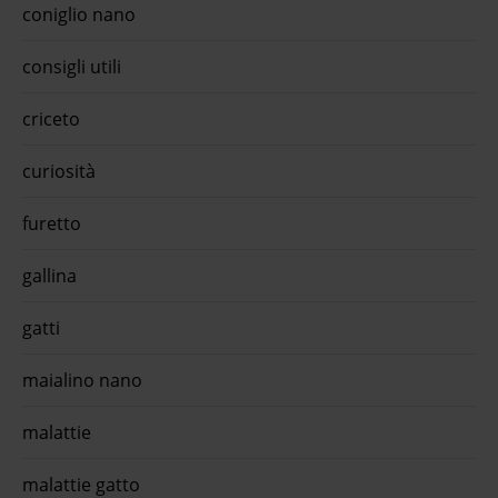
coniglio nano
tarta
...Ma
Tarta
consigli utili
appro
oraMo
agnel
criceto
Breed
desti
scari
curiosità
pesce
All B
furetto
compl
quiin
gallina
gatti
maialino nano
malattie
malattie gatto