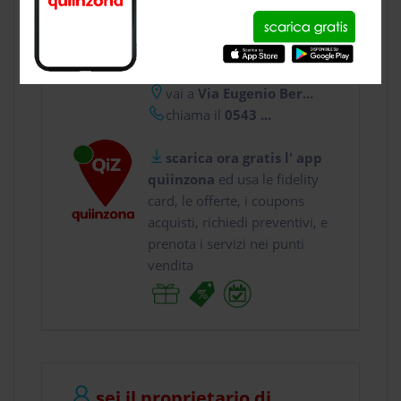
CONTATTI
usa gratis quiinzona e :
vai a
Via Eugenio Ber...
chiama il
0543 ...
scarica ora gratis l' app
quiinzona
ed usa le fidelity
card, le offerte, i coupons
acquisti, richiedi preventivi, e
prenota i servizi nei punti
vendita
sei il proprietario di