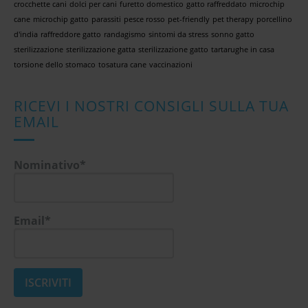
crocchette cani
dolci per cani
furetto domestico
gatto raffreddato
microchip
cane
microchip gatto
parassiti
pesce rosso
pet-friendly
pet therapy
porcellino
d'india
raffreddore gatto
randagismo
sintomi da stress
sonno gatto
sterilizzazione
sterilizzazione gatta
sterilizzazione gatto
tartarughe in casa
torsione dello stomaco
tosatura cane
vaccinazioni
RICEVI I NOSTRI CONSIGLI SULLA TUA
EMAIL
Nominativo*
Email*