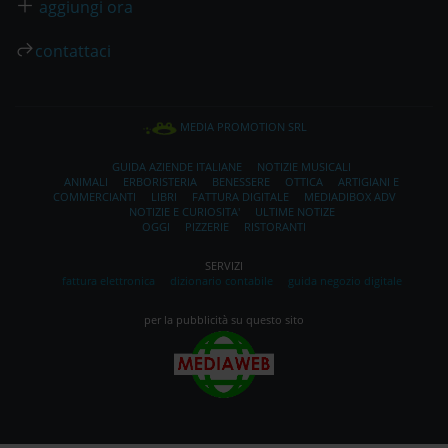
aggiungi ora
contattaci
MEDIA PROMOTION SRL
GUIDA AZIENDE ITALIANE
NOTIZIE MUSICALI
ANIMALI
ERBORISTERIA
BENESSERE
OTTICA
ARTIGIANI E
COMMERCIANTI
LIBRI
FATTURA DIGITALE
MEDIADIBOX ADV
NOTIZIE E CURIOSITA'
ULTIME NOTIZE
OGGI
PIZZERIE
RISTORANTI
SERVIZI
fattura elettronica
dizionario contabile
guida negozio digitale
per la pubblicità su questo sito