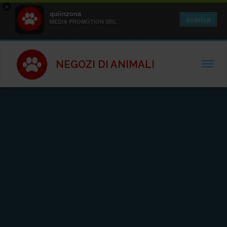
×
quiinzona
scarica
MEDIA PROMOTION SRL
NEGOZI DI ANIMALI
TOGGL