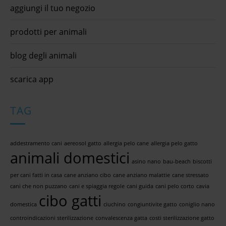
aggiungi il tuo negozio
prodotti per animali
blog degli animali
scarica app
TAG
addestramento cani
aereosol gatto
allergia pelo cane
allergia pelo gatto
animali domestici
asino nano
bau-beach
biscotti
per cani fatti in casa
cane anziano cibo
cane anziano malattie
cane stressato
cani che non puzzano
cani e spiaggia regole
cani guida
cani pelo corto
cavia
cibo gatti
domestica
ciuchino
congiuntivite gatto
coniglio nano
controindicazioni sterilizzazione
convalescenza gatta
costi sterilizzazione gatto