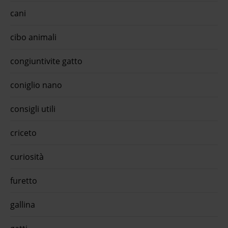
e
caniGli Snack da Masticare per Cani Anima Selvaggia sono
cani
0mt
realizzati con 100% carne naturale, ottenuta at ...€ 2,19
e
approfitta della promo con l'app quiinzona scarica gratis
oraO-life cat adult sterilised pate' vitello con olive 90grL'O-
cibo animali
life Steril Paté Vitello con Olive è un alimento completo grain
free per gatti adulti ste ...€ 1,13 approfitta della promo con
congiuntivite gatto
l'app quiinzona scarica gratis oraMangime per tartarughe
d'acqua dolce tarta shrimps big aqualovers 150 gr (1200 m
...Mangime per tartarughe d'acqua dolce Tarta Shrimps Big
coniglio nano
Aqualovers è il mangime specifico per tartar ...€ 9,4
approfitta della promo con l'app quiinzona scarica gratis
ora
consigli utili
criceto
curiosità
furetto
gallina