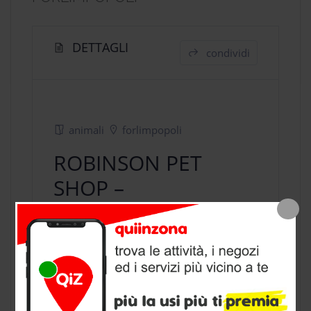
DETTAGLI
condividi
animali
forlimpopoli
ROBINSON PET
SHOP –
FORLIMPOPOLI
negozio animali
a Forlimpopoli,
provincia di Forli Cesena