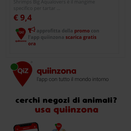
Shrimps Big Aqualovers è il mangime
specifico per tartar ...
€ 9,4
approfitta della
promo
con
l'app quiinzona
scarica gratis
ora