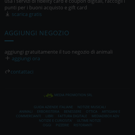
usa i servizi di fidelity card e coupon digitali, raccogli i
punti per i buoni acquisto e gift card
scarica gratis
AGGIUNGI NEGOZIO
aggiungi gratuitamente il tuo negozio di animali
aggiungi ora
contattaci
MEDIA PROMOTION SRL
GUIDA AZIENDE ITALIANE
NOTIZIE MUSICALI
ANIMALI
ERBORISTERIA
BENESSERE
OTTICA
ARTIGIANI E
COMMERCIANTI
LIBRI
FATTURA DIGITALE
MEDIADIBOX ADV
NOTIZIE E CURIOSITA'
ULTIME NOTIZE
OGGI
PIZZERIE
RISTORANTI