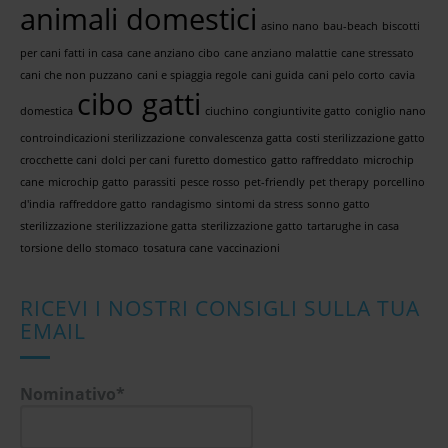
animali domestici
asino nano
bau-beach
biscotti
per cani fatti in casa
cane anziano cibo
cane anziano malattie
cane stressato
cani che non puzzano
cani e spiaggia regole
cani guida
cani pelo corto
cavia
cibo gatti
domestica
ciuchino
congiuntivite gatto
coniglio nano
controindicazioni sterilizzazione
convalescenza gatta
costi sterilizzazione gatto
crocchette cani
dolci per cani
furetto domestico
gatto raffreddato
microchip
cane
microchip gatto
parassiti
pesce rosso
pet-friendly
pet therapy
porcellino
d'india
raffreddore gatto
randagismo
sintomi da stress
sonno gatto
sterilizzazione
sterilizzazione gatta
sterilizzazione gatto
tartarughe in casa
torsione dello stomaco
tosatura cane
vaccinazioni
RICEVI I NOSTRI CONSIGLI SULLA TUA
EMAIL
Nominativo*