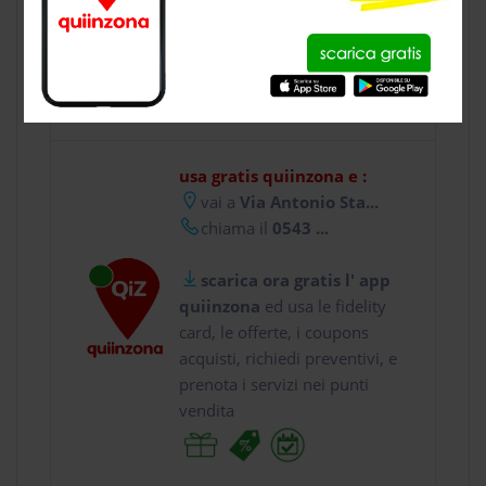
CONTATTI
usa gratis quiinzona e :
vai a
Via Antonio Sta...
chiama il
0543 ...
scarica ora gratis l' app
quiinzona
ed usa le fidelity
card, le offerte, i coupons
acquisti, richiedi preventivi, e
prenota i servizi nei punti
vendita