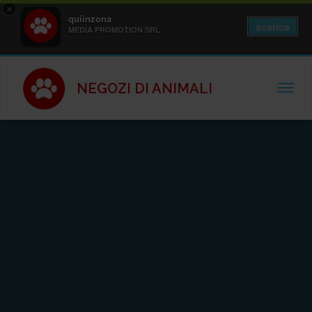
×
quiinzona
scarica
MEDIA PROMOTION SRL
NEGOZI DI ANIMALI
TOGGL