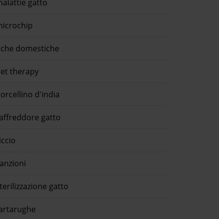
alattie gatto
icrochip
che domestiche
et therapy
orcellino d'india
affreddore gatto
iccio
anzioni
terilizzazione gatto
artarughe