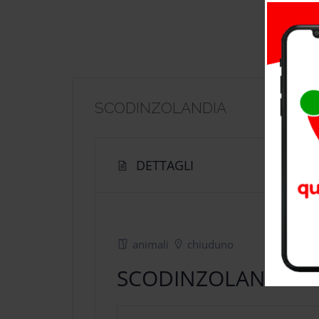
SCODINZOLANDIA
DETTAGLI
animali
chiuduno
SCODINZOLANDIA