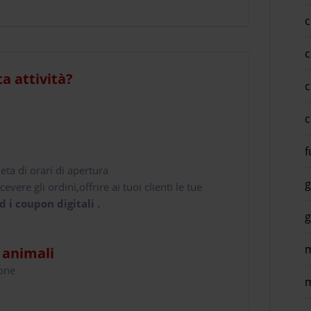
c
c
ta attività?
c
c
f
leta di orari di apertura
g
cevere gli ordini,offrire ai tuoi clienti le tue
d i coupon digitali .
g
m
i animali
hone
m