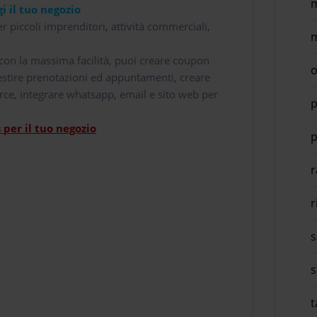
m
i il tuo negozio
r piccoli imprenditori, attività commerciali,
m
i con la massima facilità, puoi creare coupon
o
 gestire prenotazioni ed appuntamenti, creare
rce, integrare whatsapp, email e sito web per
p
per il tuo negozio
p
r
r
s
s
t