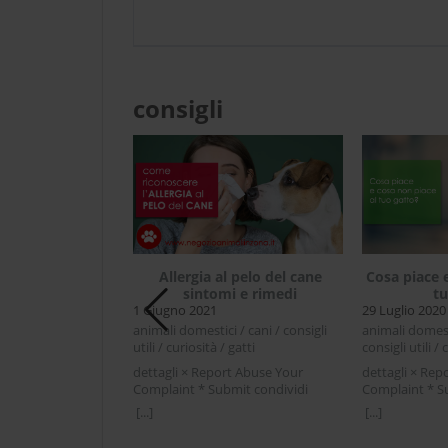
consigli
Allergia al pelo del cane
Cosa piace 
sintomi e rimedi
tu
1 Giugno 2021
29 Luglio 2020
e del gatto, cos’è
animali domestici / cani / consigli
animali domesti
to costa?
utili / curiosità / gatti
consigli utili / 
dettagli × Report Abuse Your
dettagli × Rep
riosità / gatti /
Complaint * Submit condividi
Complaint * S
ilizzazione gatto
Facebook Twitter LinkedIn Allergia
Facebook Twit
[...]
[...]
rt Abuse Your
al pelo del cane sintomi e
piace e cosa n
mit condividi
rimediL'allergia la pelo del cane o
Chi vive con un