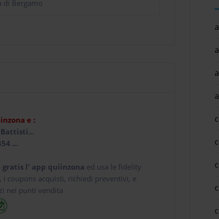
a di Bergamo
a
a
a
a
c
iinzona e :
 Battisti...
c
54 ...
c
 gratis l' app
quiinzona
ed usa le fidelity
e, i coupons acquisti, richiedi preventivi, e
c
zi nei punti vendita
c