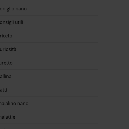
oniglio nano
onsigli utili
riceto
uriosità
uretto
allina
atti
aialino nano
alattie