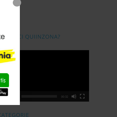
CONOSCI QUIINZONA?
ideo
layer
00:00
00:32
CATEGORIE