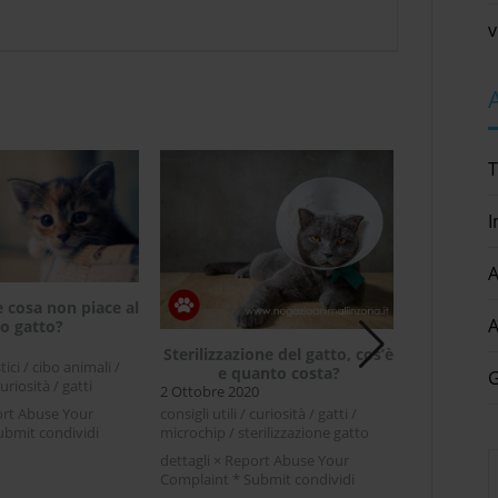
v
T
I
A
e cosa non piace al
Allergi
A
o gatto?
sin
1 Giugno 20
Sterilizzazione del gatto, cos’è
ci / cibo animali /
animali domes
e quanto costa?
G
curiosità / gatti
utili / curiosi
2 Ottobre 2020
ort Abuse Your
dettagli × R
consigli utili / curiosità / gatti /
ubmit condividi
Complaint * 
microchip / sterilizzazione gatto
ter LinkedIn Cosa
Facebook Twi
[...]
dettagli × Report Abuse Your
on piace al tuo gatto?
al pelo del c
Complaint * Submit condividi
 gatto lo sa, non ci si
rimediL'aller