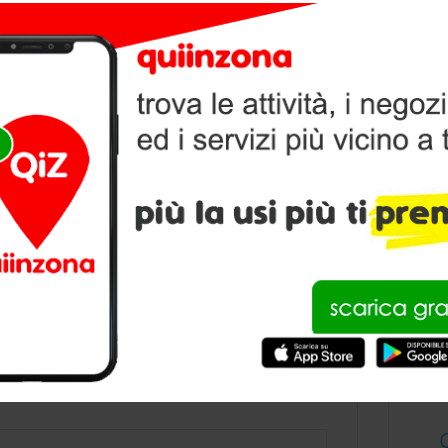
V
P
condividi