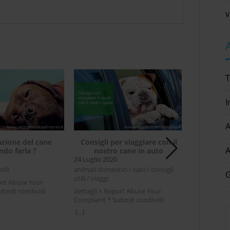
v
T
I
A
zazione del cane
Consigli per viaggiare con il
Perchè il
A
ndo farla ?
nostro cane in auto
4 Agosto 20
24 Luglio 2020
curiosità / ga
tili
animali domestici / cani / consigli
dettagli × R
G
utili / viaggi
ort Abuse Your
Complaint * 
ubmit condividi
dettagli × Report Abuse Your
Facebook Twi
[...]
ter LinkedIn
Complaint * Submit condividi
gatto dorme 
e del cane quando
Facebook Twitter LinkedIn Consigli
natura è un 
[...]
i si domanda se è il
per viaggiare con il nostro cane in
dormiglione,
zzare il nostro cane
autoLe vacanze si avvicinano e
dalle 13 alle