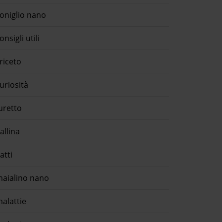
oniglio nano
onsigli utili
riceto
uriosità
uretto
allina
atti
aialino nano
alattie