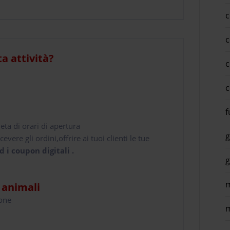
c
c
ta attività?
c
c
f
leta di orari di apertura
g
cevere gli ordini,offrire ai tuoi clienti le tue
d i coupon digitali .
g
m
i animali
hone
m