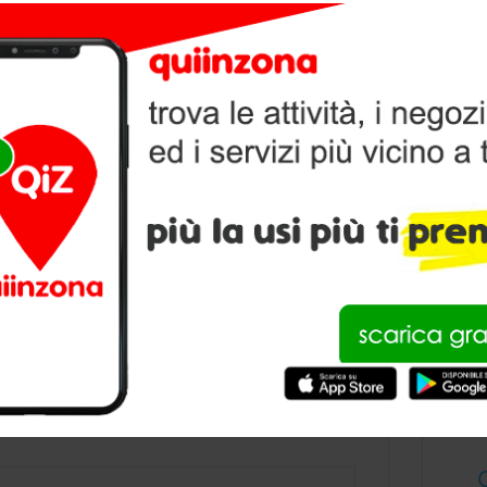
V
P
condividi