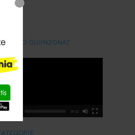
CONOSCI QUIINZONA?
ideo
layer
00:00
00:32
CATEGORIE