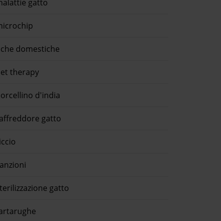
alattie gatto
icrochip
che domestiche
et therapy
orcellino d'india
affreddore gatto
iccio
anzioni
terilizzazione gatto
artarughe