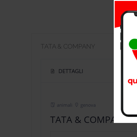
TATA & COMPANY
DETTAGLI
animali
genova
TATA & COMPANY