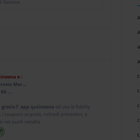
di Genova
a
a
a
a
c
iinzona e :
resio Mar...
c
06 ...
c
 gratis l' app
quiinzona
ed usa le fidelity
e, i coupons acquisti, richiedi preventivi, e
c
zi nei punti vendita
c