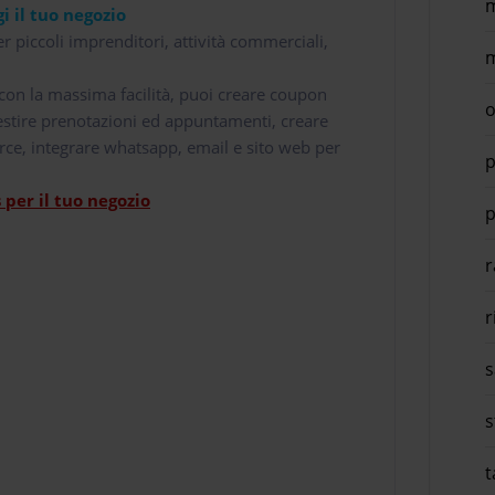
m
i il tuo negozio
r piccoli imprenditori, attività commerciali,
m
i con la massima facilità, puoi creare coupon
o
 gestire prenotazioni ed appuntamenti, creare
rce, integrare whatsapp, email e sito web per
p
per il tuo negozio
p
r
r
s
s
t