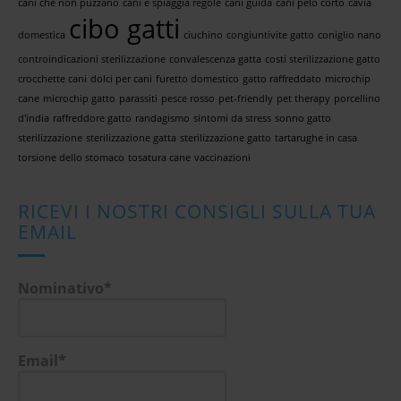
cani che non puzzano
cani e spiaggia regole
cani guida
cani pelo corto
cavia
cibo gatti
domestica
ciuchino
congiuntivite gatto
coniglio nano
controindicazioni sterilizzazione
convalescenza gatta
costi sterilizzazione gatto
crocchette cani
dolci per cani
furetto domestico
gatto raffreddato
microchip
cane
microchip gatto
parassiti
pesce rosso
pet-friendly
pet therapy
porcellino
d'india
raffreddore gatto
randagismo
sintomi da stress
sonno gatto
sterilizzazione
sterilizzazione gatta
sterilizzazione gatto
tartarughe in casa
torsione dello stomaco
tosatura cane
vaccinazioni
RICEVI I NOSTRI CONSIGLI SULLA TUA
EMAIL
Nominativo*
Email*