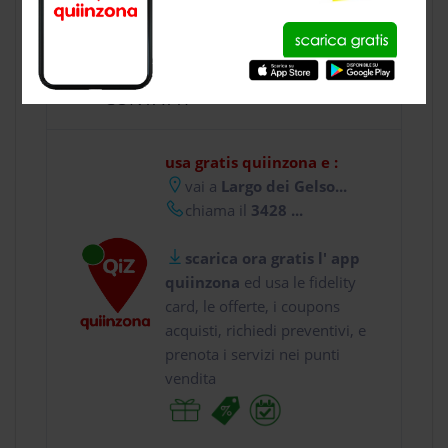
CONTATTI
usa gratis quiinzona e :
vai a
Largo dei Gelso...
chiama il
3428 ...
scarica ora gratis l' app
quiinzona
ed usa le fidelity
card, le offerte, i coupons
acquisti, richiedi preventivi, e
prenota i servizi nei punti
vendita