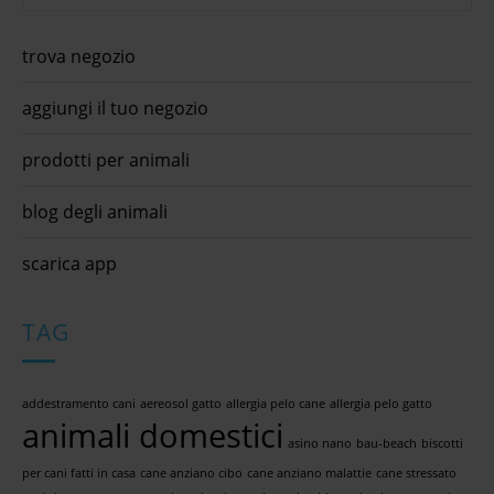
trova negozio
aggiungi il tuo negozio
prodotti per animali
blog degli animali
scarica app
TAG
addestramento cani
aereosol gatto
allergia pelo cane
allergia pelo gatto
animali domestici
asino nano
bau-beach
biscotti
per cani fatti in casa
cane anziano cibo
cane anziano malattie
cane stressato