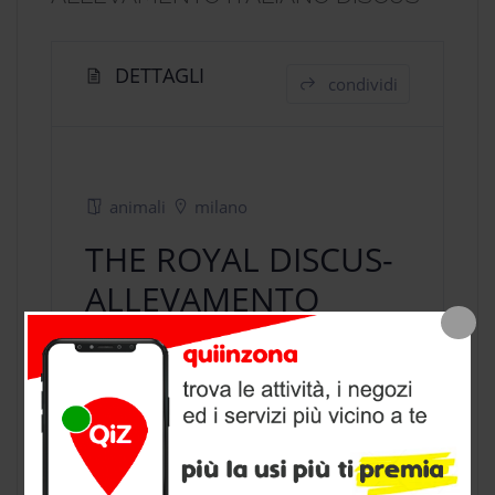
DETTAGLI
condividi
animali
milano
THE ROYAL DISCUS-
ALLEVAMENTO
ITALIANO DISCUS
negozio animali
a Milano, provincia
di Milano