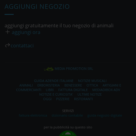
AGGIUNGI NEGOZIO
aggiungi gratuitamente il tuo negozio di animali
aggiungi ora
contattaci
MEDIA PROMOTION SRL
GUIDA AZIENDE ITALIANE
NOTIZIE MUSICALI
ANIMALI
ERBORISTERIA
BENESSERE
OTTICA
ARTIGIANI E
COMMERCIANTI
LIBRI
FATTURA DIGITALE
MEDIADIBOX ADV
NOTIZIE E CURIOSITA'
ULTIME NOTIZE
OGGI
PIZZERIE
RISTORANTI
SERVIZI
fattura elettronica
dizionario contabile
guida negozio digitale
per la pubblicità su questo sito