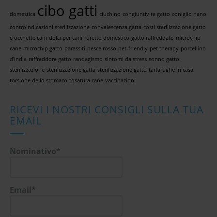
cibo gatti
domestica
ciuchino
congiuntivite gatto
coniglio nano
controindicazioni sterilizzazione
convalescenza gatta
costi sterilizzazione gatto
crocchette cani
dolci per cani
furetto domestico
gatto raffreddato
microchip
cane
microchip gatto
parassiti
pesce rosso
pet-friendly
pet therapy
porcellino
d'india
raffreddore gatto
randagismo
sintomi da stress
sonno gatto
sterilizzazione
sterilizzazione gatta
sterilizzazione gatto
tartarughe in casa
torsione dello stomaco
tosatura cane
vaccinazioni
RICEVI I NOSTRI CONSIGLI SULLA TUA
EMAIL
Nominativo*
Email*