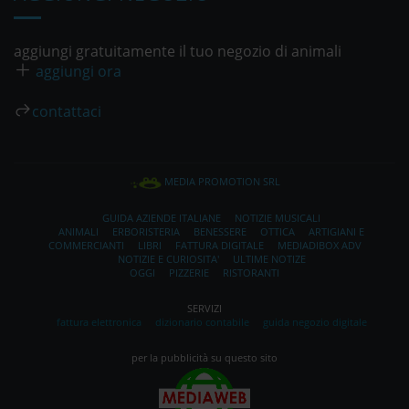
aggiungi gratuitamente il tuo negozio di animali
aggiungi ora
contattaci
MEDIA PROMOTION SRL
GUIDA AZIENDE ITALIANE
NOTIZIE MUSICALI
ANIMALI
ERBORISTERIA
BENESSERE
OTTICA
ARTIGIANI E
COMMERCIANTI
LIBRI
FATTURA DIGITALE
MEDIADIBOX ADV
NOTIZIE E CURIOSITA'
ULTIME NOTIZE
OGGI
PIZZERIE
RISTORANTI
SERVIZI
fattura elettronica
dizionario contabile
guida negozio digitale
per la pubblicità su questo sito