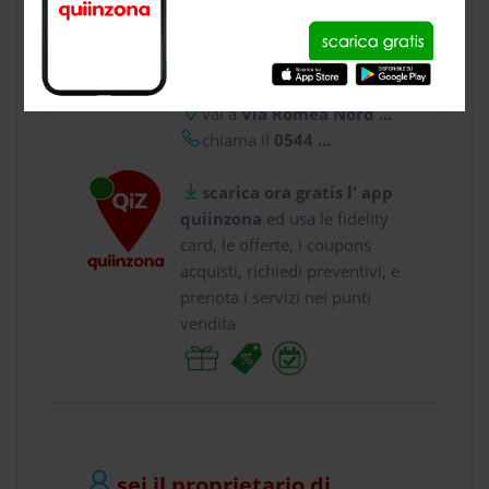
CONTATTI
usa gratis quiinzona e :
vai a
Via Romea Nord ...
chiama il
0544 ...
scarica ora gratis l' app
quiinzona
ed usa le fidelity
card, le offerte, i coupons
acquisti, richiedi preventivi, e
prenota i servizi nei punti
vendita
sei il proprietario di