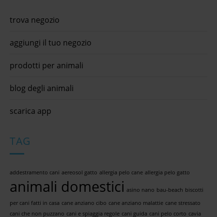
trova negozio
aggiungi il tuo negozio
prodotti per animali
blog degli animali
scarica app
TAG
addestramento cani
aereosol gatto
allergia pelo cane
allergia pelo gatto
animali domestici
asino nano
bau-beach
biscotti
per cani fatti in casa
cane anziano cibo
cane anziano malattie
cane stressato
cani che non puzzano
cani e spiaggia regole
cani guida
cani pelo corto
cavia