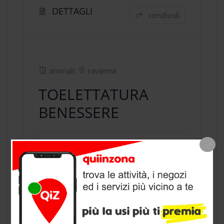
DETTAGLI
condividi
animali
ravenna
TOELETTATURA
BENESSERE
negozio animali
a Ravenna, provincia
di Ravenna