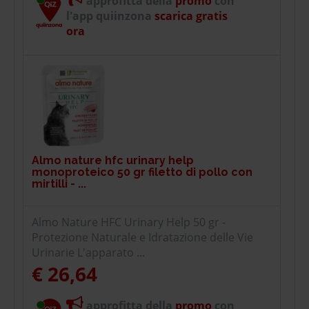
approfitta della
promo
con
l'app quiinzona
scarica gratis
ora
Almo nature hfc urinary help
monoproteico 50 gr filetto di pollo con
mirtilli - ...
Almo Nature HFC Urinary Help 50 gr -
Protezione Naturale e Idratazione delle Vie
Urinarie L'apparato ...
€ 26,64
approfitta della
promo
con