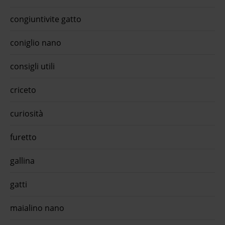
compl
promo
congiuntivite gatto
steri
compl
...€ 
coniglio nano
grati
per c
sono 
consigli utili
appro
oraAl
del p
criceto
gr - 
ca ..
scari
curiosità
tarta
tarta
furetto
mangi
con l
gallina
gatti
maialino nano