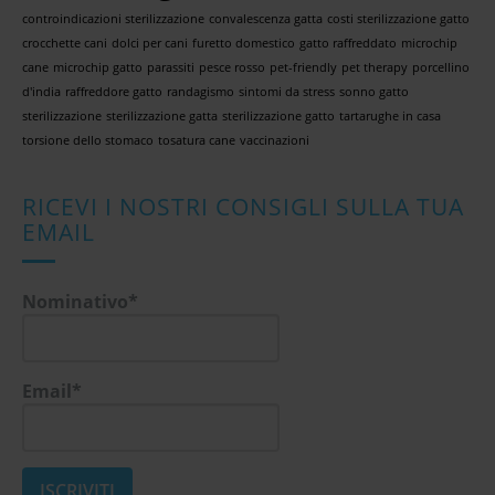
controindicazioni sterilizzazione
convalescenza gatta
costi sterilizzazione gatto
crocchette cani
dolci per cani
furetto domestico
gatto raffreddato
microchip
cane
microchip gatto
parassiti
pesce rosso
pet-friendly
pet therapy
porcellino
d'india
raffreddore gatto
randagismo
sintomi da stress
sonno gatto
sterilizzazione
sterilizzazione gatta
sterilizzazione gatto
tartarughe in casa
torsione dello stomaco
tosatura cane
vaccinazioni
RICEVI I NOSTRI CONSIGLI SULLA TUA
EMAIL
Nominativo*
Email*