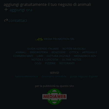
aggiungi gratuitamente il tuo negozio di animali
aggiungi ora
contattaci
MEDIA PROMOTION SRL
GUIDA AZIENDE ITALIANE
NOTIZIE MUSICALI
ANIMALI
ERBORISTERIA
BENESSERE
OTTICA
ARTIGIANI E
COMMERCIANTI
LIBRI
FATTURA DIGITALE
MEDIADIBOX ADV
NOTIZIE E CURIOSITA'
ULTIME NOTIZE
OGGI
PIZZERIE
RISTORANTI
SERVIZI
fattura elettronica
dizionario contabile
guida negozio digitale
per la pubblicità su questo sito