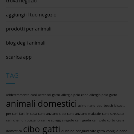
trova negozio
aggiungi il tuo negozio
prodotti per animali
blog degli animali
scarica app
TAG
addestramento cani
aereosol gatto
allergia pelo cane
allergia pelo gatto
animali domestici
asino nano
bau-beach
biscotti
per cani fatti in casa
cane anziano cibo
cane anziano malattie
cane stressato
cani che non puzzano
cani e spiaggia regole
cani guida
cani pelo corto
cavia
cibo gatti
domestica
ciuchino
congiuntivite gatto
coniglio nano