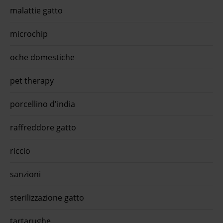
glute
malattie gatto
appro
oraO-
90grL
microchip
alime
della
oche domestiche
adult
per g
color
pet therapy
con l
porcellino d'india
raffreddore gatto
riccio
sanzioni
sterilizzazione gatto
tartarughe