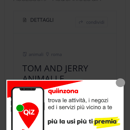
DETTAGLI
condividi
animali
roma
TOM AND JERRY
ANIMALI E
ACCESSORI –
ACQUARIOLOGIA
negozio animali
a Roma, provincia di
Roma