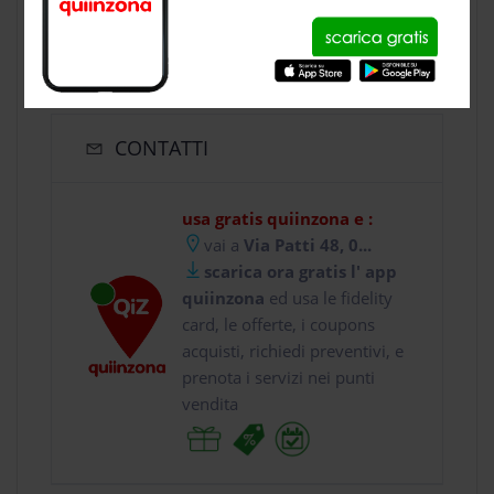
CONTATTI
usa gratis quiinzona e :
vai a
Via Patti 48, 0...
scarica ora gratis l' app
quiinzona
ed usa le fidelity
card, le offerte, i coupons
acquisti, richiedi preventivi, e
prenota i servizi nei punti
vendita