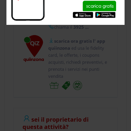
usa gratis quiinzona e :
vai a
Via Abate Gimma...
chiama il
3925 ...
scarica ora gratis l' app
quiinzona
ed usa le fidelity
card, le offerte, i coupons
acquisti, richiedi preventivi, e
prenota i servizi nei punti
vendita
sei il proprietario di
questa attività?