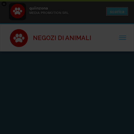
×
quiinzona
scarica
MEDIA PROMOTION SRL
NEGOZI DI ANIMALI
TOGGL