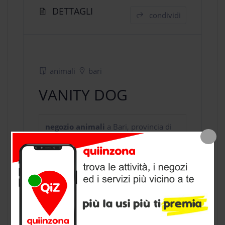
DETTAGLI
condividi
animali
bari
VANITY DOG
negozio animali
a Bari, provincia di
Bari
CONTATTI