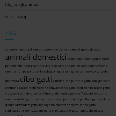
blog degli animali
scarica app
TAG
addestramento cani
aereosol gatto
allergia pelo cane
allergia pelo gatto
animali domestici
asino nano
bau-beach
biscotti
per cani fatti in casa
cane anziano cibo
cane anziano malattie
cane stressato
cani che non puzzano
cani e spiaggia regole
cani guida
cani pelo corto
cavia
cibo gatti
domestica
ciuchino
congiuntivite gatto
coniglio nano
controindicazioni sterilizzazione
convalescenza gatta
costi sterilizzazione gatto
crocchette cani
dolci per cani
furetto domestico
gatto raffreddato
microchip
cane
microchip gatto
parassiti
pesce rosso
pet-friendly
pet therapy
porcellino
d'india
raffreddore gatto
randagismo
sintomi da stress
sonno gatto
sterilizzazione
sterilizzazione gatta
sterilizzazione gatto
tartarughe in casa