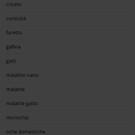
criceto
è il
curiosità
dult
itello
dulti
furetto
Almo
gallina
trollo
gatti
anima
maialino nano
lla
dult
er
malattie
anti e
app
malattie gatto
microchip
oche domestiche