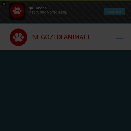
×
quiinzona
scarica
MEDIA PROMOTION SRL
NEGOZI DI ANIMALI
TOGGL