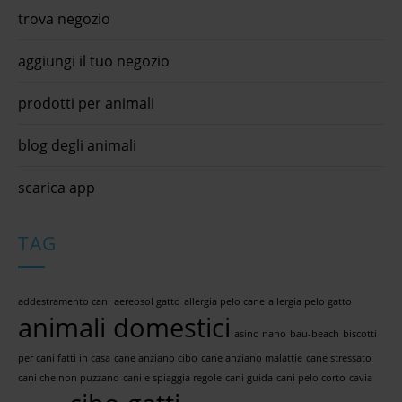
trova negozio
aggiungi il tuo negozio
prodotti per animali
blog degli animali
scarica app
TAG
addestramento cani
aereosol gatto
allergia pelo cane
allergia pelo gatto
animali domestici
asino nano
bau-beach
biscotti
per cani fatti in casa
cane anziano cibo
cane anziano malattie
cane stressato
cani che non puzzano
cani e spiaggia regole
cani guida
cani pelo corto
cavia