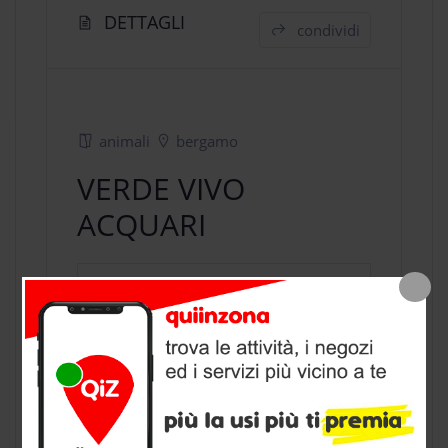
DETTAGLI
condividi
animali
bergamo
VERDE VIVO
ACQUARI
negozio animali
a Bergamo,
provincia di Bergamo