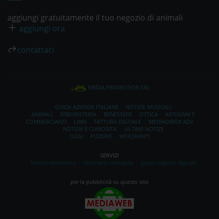
aggiungi gratuitamente il tuo negozio di animali
aggiungi ora
contattaci
MEDIA PROMOTION SRL
GUIDA AZIENDE ITALIANE
NOTIZIE MUSICALI
ANIMALI
ERBORISTERIA
BENESSERE
OTTICA
ARTIGIANI E
COMMERCIANTI
LIBRI
FATTURA DIGITALE
MEDIADIBOX ADV
NOTIZIE E CURIOSITA'
ULTIME NOTIZE
OGGI
PIZZERIE
RISTORANTI
SERVIZI
fattura elettronica
dizionario contabile
guida negozio digitale
per la pubblicità su questo sito