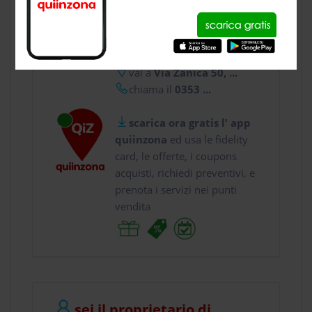
CONTATTI
usa gratis quiinzona e :
vai a
Via Zanica 50, ...
chiama il
0353 ...
scarica ora gratis l' app
quiinzona
ed usa le fidelity
card, le offerte, i coupons
acquisti, richiedi preventivi, e
prenota i servizi nei punti
vendita
sei il proprietario di