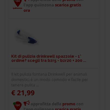
l'app quiinzona
scarica gratis
ora
Kit di pulizia drinkwell spazzole - 1°
ordine? scegli tra bzr5 - bzr20 + 200 ...
Il kit pulizia fontana Drinkwell per animali
domestici è un modo comodo e facile per
tenere pulita ...
€ 21,99
approfitta della
promo
con
l'app quiinzona
scarica gratis