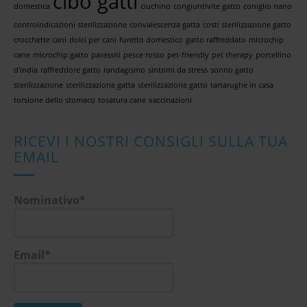
cibo gatti
domestica
ciuchino
congiuntivite gatto
coniglio nano
controindicazioni sterilizzazione
convalescenza gatta
costi sterilizzazione gatto
crocchette cani
dolci per cani
furetto domestico
gatto raffreddato
microchip
cane
microchip gatto
parassiti
pesce rosso
pet-friendly
pet therapy
porcellino
d'india
raffreddore gatto
randagismo
sintomi da stress
sonno gatto
sterilizzazione
sterilizzazione gatta
sterilizzazione gatto
tartarughe in casa
torsione dello stomaco
tosatura cane
vaccinazioni
RICEVI I NOSTRI CONSIGLI SULLA TUA
EMAIL
Nominativo*
Email*