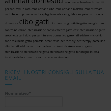
animali domestici
asino nano
bau-beach
biscotti
per cani fatti in casa
cane anziano cibo
cane anziano malattie
cane stressato
cani che non puzzano
cani e spiaggia regole
cani guida
cani pelo corto
cavia
cibo gatti
domestica
ciuchino
congiuntivite gatto
coniglio nano
controindicazioni sterilizzazione
convalescenza gatta
costi sterilizzazione gatto
crocchette cani
dolci per cani
furetto domestico
gatto raffreddato
microchip
cane
microchip gatto
parassiti
pesce rosso
pet-friendly
pet therapy
porcellino
d'india
raffreddore gatto
randagismo
sintomi da stress
sonno gatto
sterilizzazione
sterilizzazione gatta
sterilizzazione gatto
tartarughe in casa
torsione dello stomaco
tosatura cane
vaccinazioni
RICEVI I NOSTRI CONSIGLI SULLA TUA
EMAIL
Nominativo*