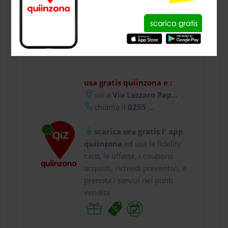
CONTATTI
usa gratis quiinzona e :
vai a
Via Lazzaro Pap...
chiama il
0255 ...
scarica ora gratis l' app
quiinzona
ed usa le fidelity
card, le offerte, i coupons
acquisti, richiedi preventivi, e
prenota i servizi nei punti
vendita