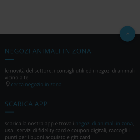
NEGOZI ANIMALI IN ZONA
le novità del settore, i consigli utili ed i negozi di animali
vicino a te
cerca negozio in zona
SCARICA APP
scarica la nostra app e trova i
negozi di animali in zona
,
usa i servizi di fidelity card e coupon digitali, raccogli i
punti per i buoni acquisto e gift card