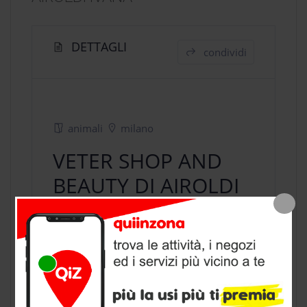
DETTAGLI
condividi
animali
milano
VETER SHOP AND
BEAUTY DI AIROLDI
IVANA
negozio animali
a Milano, provincia
di Milano