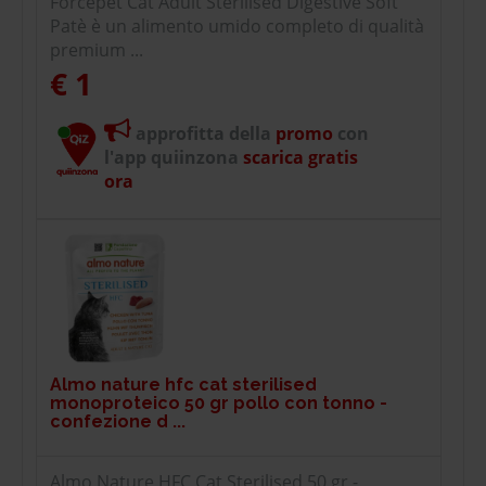
Forcepet Cat Adult Sterilised Digestive Soft
Patè è un alimento umido completo di qualità
premium ...
€ 1
approfitta della
promo
con
l'app quiinzona
scarica gratis
ora
Almo nature hfc cat sterilised
monoproteico 50 gr pollo con tonno -
confezione d ...
Almo Nature HFC Cat Sterilised 50 gr -