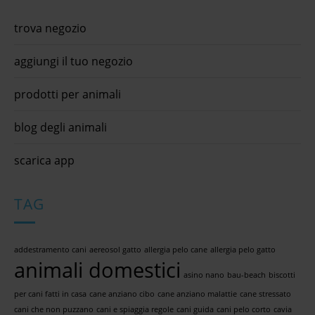
trova negozio
aggiungi il tuo negozio
prodotti per animali
blog degli animali
scarica app
TAG
addestramento cani
aereosol gatto
allergia pelo cane
allergia pelo gatto
animali domestici
asino nano
bau-beach
biscotti
per cani fatti in casa
cane anziano cibo
cane anziano malattie
cane stressato
cani che non puzzano
cani e spiaggia regole
cani guida
cani pelo corto
cavia