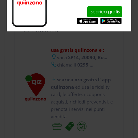
CONTATTI
usa gratis quiinzona e :
vai a
SP14, 20090, Ro...
chiama il
0295 ...
scarica ora gratis l' app
quiinzona
ed usa le fidelity
card, le offerte, i coupons
acquisti, richiedi preventivi, e
prenota i servizi nei punti
vendita