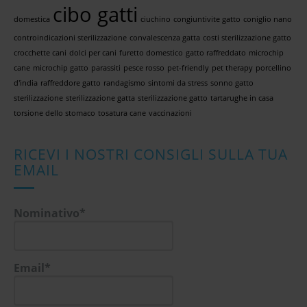
cibo gatti
domestica
ciuchino
congiuntivite gatto
coniglio nano
controindicazioni sterilizzazione
convalescenza gatta
costi sterilizzazione gatto
crocchette cani
dolci per cani
furetto domestico
gatto raffreddato
microchip
cane
microchip gatto
parassiti
pesce rosso
pet-friendly
pet therapy
porcellino
d'india
raffreddore gatto
randagismo
sintomi da stress
sonno gatto
sterilizzazione
sterilizzazione gatta
sterilizzazione gatto
tartarughe in casa
torsione dello stomaco
tosatura cane
vaccinazioni
RICEVI I NOSTRI CONSIGLI SULLA TUA
EMAIL
Nominativo*
Email*