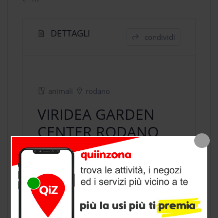
DETTAGLI
condividi
animali
rodano
VIRIDEA GARDEN
CENTER RODANO
(MI)
negozio animali
a Rodano, provincia
di Milano