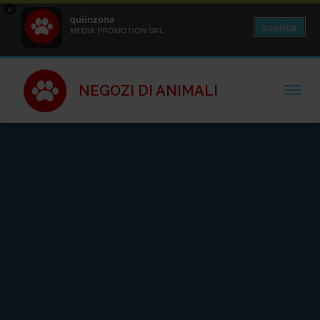
×
quiinzona
scarica
MEDIA PROMOTION SRL
NEGOZI DI ANIMALI
TOGGL