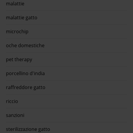
 free
malattie
quiinzona scarica gratis ora
ior
i
malattie gatto
ed
mo
microchip
trollo
ma
oche domestiche
ti 70
pet therapy
app
porcellino d'india
raffreddore gatto
riccio
sanzioni
sterilizzazione gatto