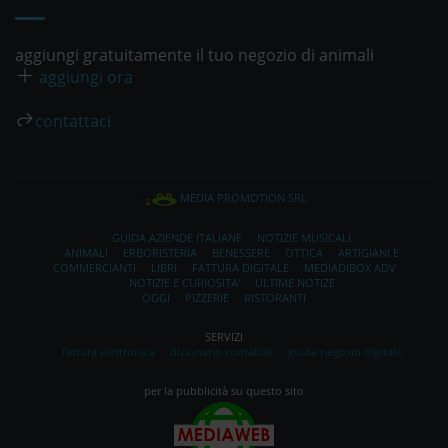
aggiungi gratuitamente il tuo negozio di animali
aggiungi ora
contattaci
MEDIA PROMOTION SRL
GUIDA AZIENDE ITALIANE
NOTIZIE MUSICALI
ANIMALI
ERBORISTERIA
BENESSERE
OTTICA
ARTIGIANI E
COMMERCIANTI
LIBRI
FATTURA DIGITALE
MEDIADIBOX ADV
NOTIZIE E CURIOSITA'
ULTIME NOTIZE
OGGI
PIZZERIE
RISTORANTI
SERVIZI
fattura elettronica
dizionario contabile
guida negozio digitale
per la pubblicità su questo sito