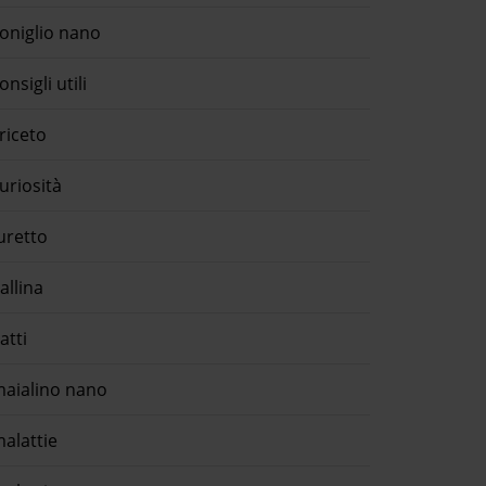
oniglio nano
onsigli utili
riceto
uriosità
uretto
allina
atti
aialino nano
alattie