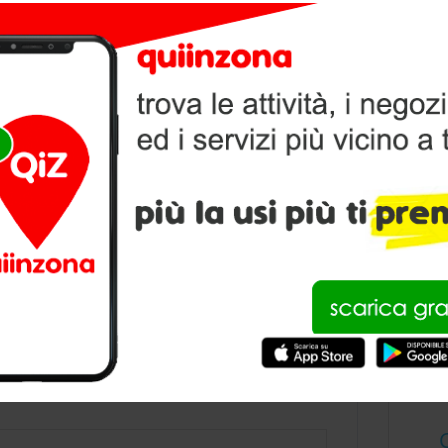
V
P
condividi