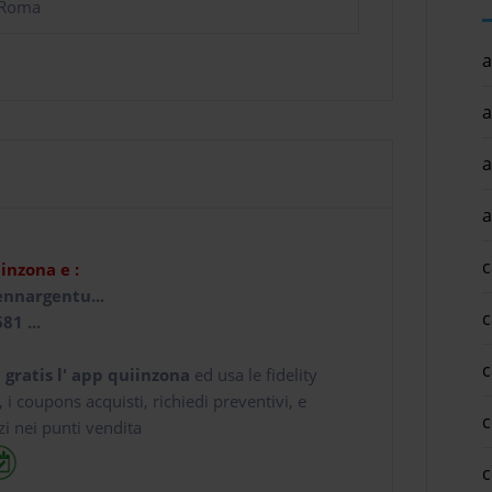
 Roma
a
a
a
a
c
iinzona e :
ennargentu...
c
81 ...
c
 gratis l' app
quiinzona
ed usa le fidelity
e, i coupons acquisti, richiedi preventivi, e
c
zi nei punti vendita
c