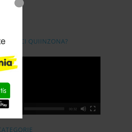
CONOSCI QUIINZONA?
ideo
layer
00:00
00:32
CATEGORIE