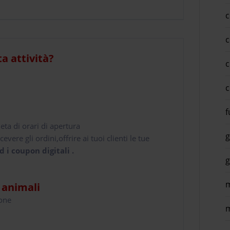
c
c
ta attività?
c
c
f
leta di orari di apertura
g
cevere gli ordini,offrire ai tuoi clienti le tue
d i coupon digitali .
g
m
i animali
hone
m