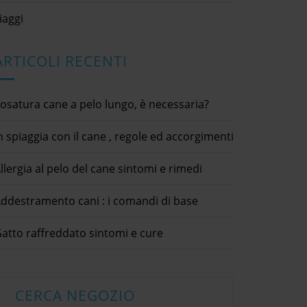
iaggi
ARTICOLI RECENTI
osatura cane a pelo lungo, è necessaria?
n spiaggia con il cane , regole ed accorgimenti
llergia al pelo del cane sintomi e rimedi
Furetto domestico come
Alime
ddestramento cani : i comandi di base
animale da compagnia
natu
12 Febbraio 2021
31 Luglio 
arriva il cambio del
animali domestici / furetto
cani / cibo 
pelo
atto raffreddato sintomi e cure
e 2020
dettagli × Report Abuse Your
dettagli ×
Complaint * Submit condividi
Complaint 
tici / cani / consigli
Facebook Twitter LinkedIn Furetto
Facebook T
tà / gatti
[...]
[...]
domestico come animale da
Alimentazi
eport Abuse Your
compagniaFuretto domestico,
industriale
CERCA NEGOZIO
Submit condividi
animale molto amato dai bambini,
un'aliment