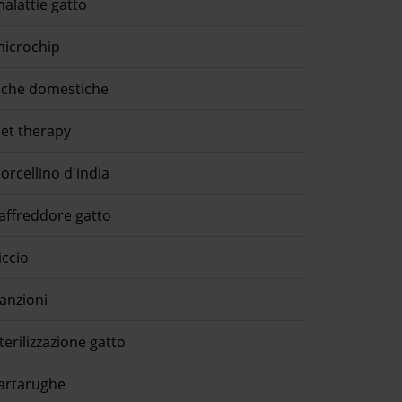
alattie gatto
icrochip
che domestiche
et therapy
orcellino d'india
affreddore gatto
iccio
anzioni
terilizzazione gatto
artarughe