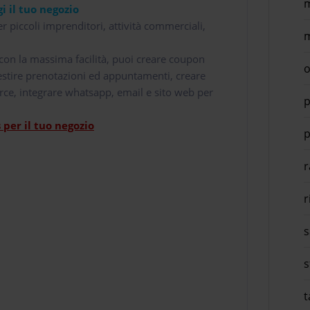
m
i il tuo negozio
r piccoli imprenditori, attività commerciali,
m
i con la massima facilità, puoi creare coupon
o
 gestire prenotazioni ed appuntamenti, creare
rce, integrare whatsapp, email e sito web per
p
per il tuo negozio
p
r
r
s
s
t