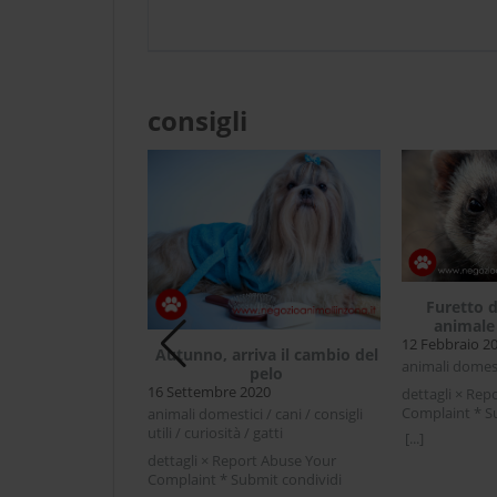
consigli
ione del cane
Furetto 
o industriale
animale
12 Febbraio 2
Autunno, arriva il cambio del
i / consigli utili
animali domest
pelo
16 Settembre 2020
rt Abuse Your
dettagli × Rep
mit condividi
Complaint * S
animali domestici / cani / consigli
r LinkedIn
Facebook Twit
utili / curiosità / gatti
[...]
el cane naturale o
domestico co
dettagli × Report Abuse Your
scegliere tra
compagniaFur
Complaint * Submit condividi
e naturale casalinga
animale molto