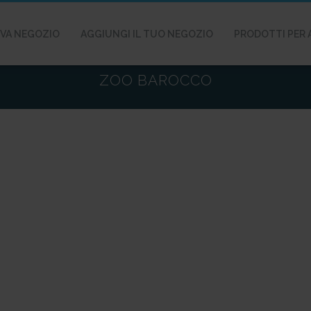
VA NEGOZIO
AGGIUNGI IL TUO NEGOZIO
PRODOTTI PER 
ZOO BAROCCO