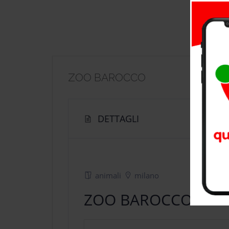
ZOO BAROCCO
DETTAGLI
animali
milano
ZOO BAROCCO