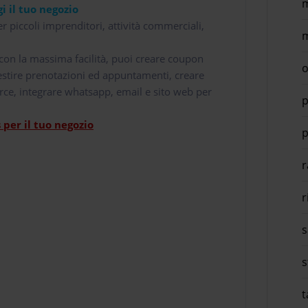
m
i il tuo negozio
r piccoli imprenditori, attività commerciali,
m
i con la massima facilità, puoi creare coupon
o
 gestire prenotazioni ed appuntamenti, creare
rce, integrare whatsapp, email e sito web per
p
per il tuo negozio
p
r
r
s
s
t