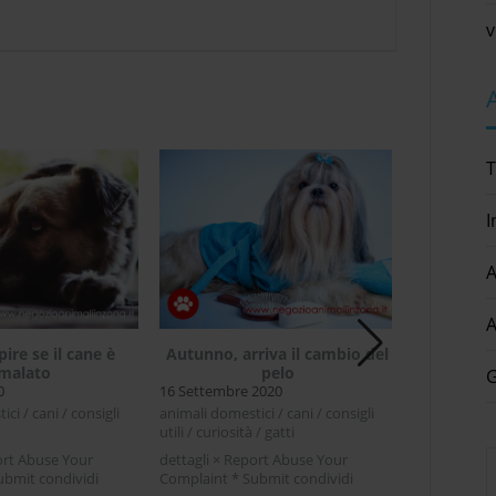
v
T
I
A
Coniglio n
A
27 Luglio 20
animali domes
ire se il cane è
Autunno, arriva il cambio del
coniglio nano 
malato
pelo
G
curiosità
0
16 Settembre 2020
dettagli × R
ci / cani / consigli
animali domestici / cani / consigli
Complaint * 
utili / curiosità / gatti
Facebook Twi
[...]
ort Abuse Your
dettagli × Report Abuse Your
nano cibo e 
ubmit condividi
Complaint * Submit condividi
anno il conig