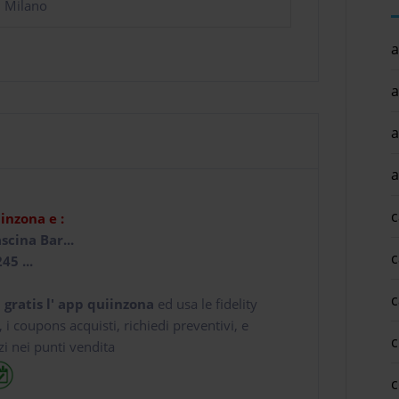
i Milano
a
a
a
a
c
iinzona e :
scina Bar...
c
45 ...
c
 gratis l' app
quiinzona
ed usa le fidelity
e, i coupons acquisti, richiedi preventivi, e
c
zi nei punti vendita
c