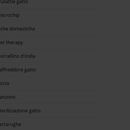
alattie gatto
icrochip
che domestiche
et therapy
orcellino d'india
affreddore gatto
iccio
anzioni
terilizzazione gatto
artarughe