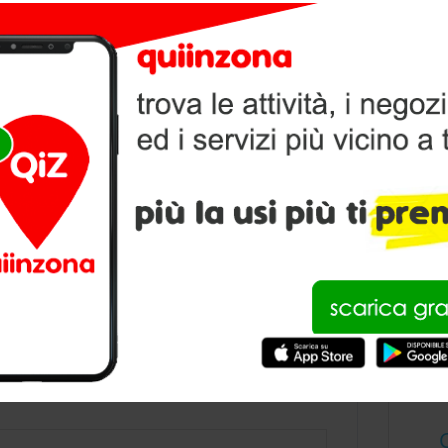
V
P
condividi