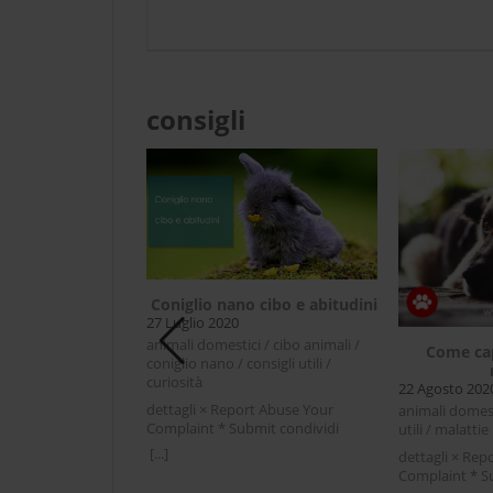
consigli
Coniglio nano cibo e abitudini
27 Luglio 2020
animali domestici / cibo animali /
iva il cambio del
Come cap
coniglio nano / consigli utili /
pelo
curiosità
020
22 Agosto 202
dettagli × Report Abuse Your
 / cani / consigli
animali domesti
Complaint * Submit condividi
 gatti
utili / malattie
Facebook Twitter LinkedIn Coniglio
[...]
rt Abuse Your
dettagli × Rep
nano cibo e abitudiniDa qualche
mit condividi
Complaint * S
anno il coniglio è passato dall'essere