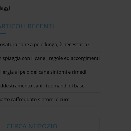
iaggi
ARTICOLI RECENTI
osatura cane a pelo lungo, è necessaria?
n spiaggia con il cane , regole ed accorgimenti
llergia al pelo del cane sintomi e rimedi
ano cibo e abitudini
ddestramento cani : i comandi di base
20
tici / cibo animali /
Come capire se il cane è
Autunno,
/ consigli utili /
malato
atto raffreddato sintomi e cure
22 Agosto 2020
16 Settem
eport Abuse Your
animali domestici / cani / consigli
animali dom
Submit condividi
utili / malattie
utili / curio
tter LinkedIn Coniglio
dettagli × Report Abuse Your
dettagli ×
abitudiniDa qualche
CERCA NEGOZIO
Complaint * Submit condividi
Complaint 
lio è passato dall'essere