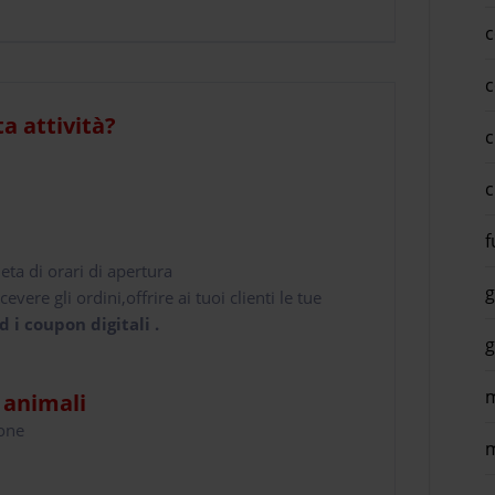
c
c
ta attività?
c
c
f
leta di orari di apertura
g
cevere gli ordini,offrire ai tuoi clienti le tue
d i coupon digitali .
g
m
i animali
hone
m