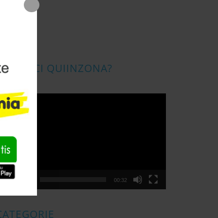
CONOSCI QUIINZONA?
ideo
layer
00:00
00:32
CATEGORIE