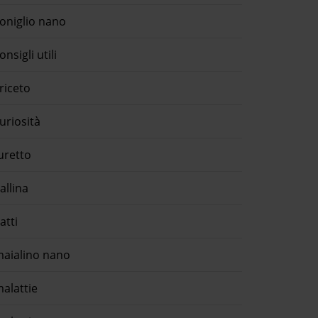
oniglio nano
onsigli utili
riceto
uriosità
uretto
allina
atti
aialino nano
alattie