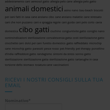
addestramento cani
aereosol gatto
allergia pelo cane
allergia pelo gatto
animali domestici
asino nano
bau-beach
biscotti
per cani fatti in casa
cane anziano cibo
cane anziano malattie
cane stressato
cani che non puzzano
cani e spiaggia regole
cani guida
cani pelo corto
cavia
cibo gatti
domestica
ciuchino
congiuntivite gatto
coniglio nano
controindicazioni sterilizzazione
convalescenza gatta
costi sterilizzazione gatto
crocchette cani
dolci per cani
furetto domestico
gatto raffreddato
microchip
cane
microchip gatto
parassiti
pesce rosso
pet-friendly
pet therapy
porcellino
d'india
raffreddore gatto
randagismo
sintomi da stress
sonno gatto
sterilizzazione
sterilizzazione gatta
sterilizzazione gatto
tartarughe in casa
torsione dello stomaco
tosatura cane
vaccinazioni
RICEVI I NOSTRI CONSIGLI SULLA TUA
EMAIL
Nominativo*