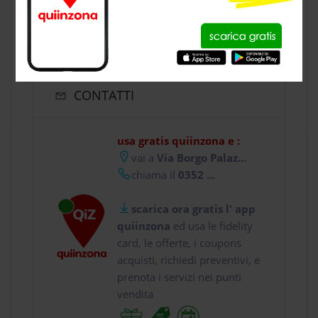
CONTATTI
usa gratis quiinzona e :
vai a
Via Borgo Palaz...
chiama il
0352 ...
scarica ora gratis l' app
quiinzona
ed usa le fidelity
card, le offerte, i coupons
acquisti, richiedi preventivi, e
prenota i servizi nei punti
vendita