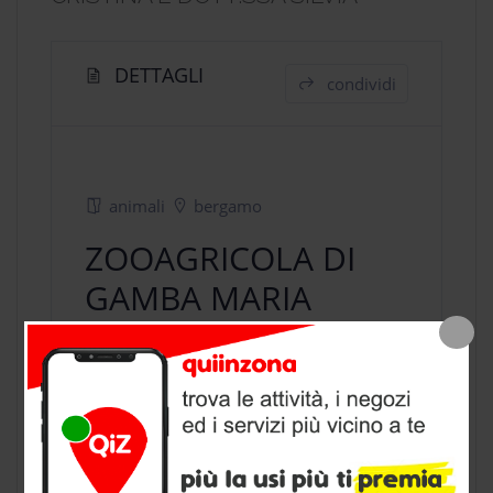
DETTAGLI
condividi
animali
bergamo
ZOOAGRICOLA DI
GAMBA MARIA
CRISTINA E
DOTT.SSA SILVIA
negozio animali
a Bergamo,
provincia di Bergamo