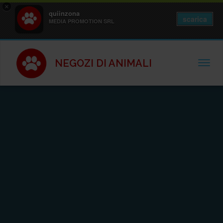
×
quiinzona
scarica
MEDIA PROMOTION SRL
NEGOZI DI ANIMALI
TOGGL