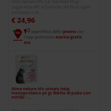
Almo Nature HFC Cat Sterilised 50 gr -
Leggerezza HFC e Controllo del Peso I gatti
sterilizzati o ca ...
€ 24,96
approfitta della
promo
con
l'app quiinzona
scarica gratis
ora
Almo nature hfc urinary help
monoproteico 50 gr filetto di pollo con
mirtilli - ...
Almo Nature HFC Urinary Help 50 gr -