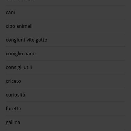
lla
cani
mento
cibo animali
€ 145
is
s big
congiuntivite gatto
'acqua
ico
coniglio nano
r all
ro lo
consigli utili
ento
omo
lised
criceto
to
4,95
is
curiosità
ior
furetto
i
gallina