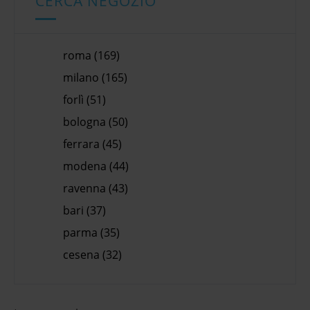
CERCA NEGOZIO
roma (169)
milano (165)
forlì (51)
bologna (50)
ferrara (45)
modena (44)
ravenna (43)
bari (37)
parma (35)
cesena (32)