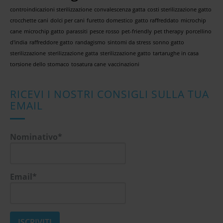
controindicazioni sterilizzazione
convalescenza gatta
costi sterilizzazione gatto
crocchette cani
dolci per cani
furetto domestico
gatto raffreddato
microchip
cane
microchip gatto
parassiti
pesce rosso
pet-friendly
pet therapy
porcellino
d'india
raffreddore gatto
randagismo
sintomi da stress
sonno gatto
sterilizzazione
sterilizzazione gatta
sterilizzazione gatto
tartarughe in casa
torsione dello stomaco
tosatura cane
vaccinazioni
RICEVI I NOSTRI CONSIGLI SULLA TUA
EMAIL
Nominativo*
Email*