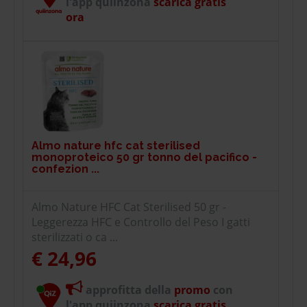
l'app quiinzona
scarica gratis
ora
Almo nature hfc cat sterilised
monoproteico 50 gr tonno del pacifico -
confezion ...
Almo Nature HFC Cat Sterilised 50 gr -
Leggerezza HFC e Controllo del Peso I gatti
sterilizzati o ca ...
€ 24,96
approfitta della
promo
con
l'app quiinzona
scarica gratis