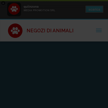
×
quiinzona
scarica
MEDIA PROMOTION SRL
NEGOZI DI ANIMALI
TOGGL