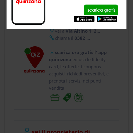
CONTATTI
usa gratis quiinzona e :
vai a
Via Altino 1, 2...
chiama il
0382 ...
scarica ora gratis l' app
quiinzona
ed usa le fidelity
card, le offerte, i coupons
acquisti, richiedi preventivi, e
prenota i servizi nei punti
vendita
sei il proprietario di