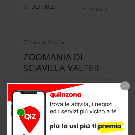
DETTAGLI
condividi
animali
dorno
ZOOMANIA DI
SCIAVILLA VALTER
negozio animali
a Dorno, provincia di
Pavia