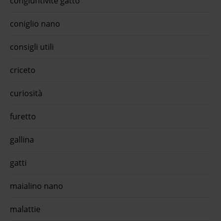
congiuntivite gatto
hfc c
confe
coniglio nano
Legge
€ 24,
grati
consigli utili
- 80 
Adult
natur
criceto
scari
monop
Natur
curiosità
Idrat
della
furetto
gallina
gatti
maialino nano
malattie