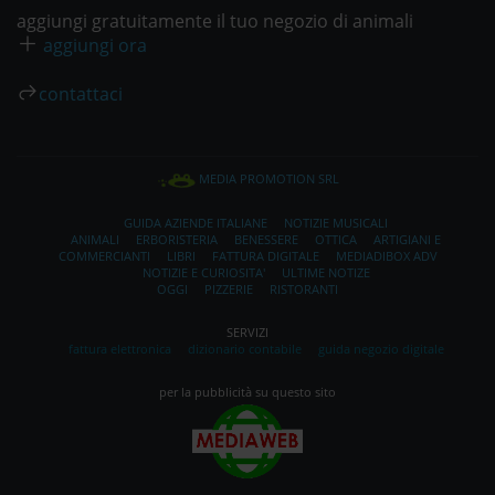
aggiungi gratuitamente il tuo negozio di animali
aggiungi ora
contattaci
MEDIA PROMOTION SRL
GUIDA AZIENDE ITALIANE
NOTIZIE MUSICALI
ANIMALI
ERBORISTERIA
BENESSERE
OTTICA
ARTIGIANI E
COMMERCIANTI
LIBRI
FATTURA DIGITALE
MEDIADIBOX ADV
NOTIZIE E CURIOSITA'
ULTIME NOTIZE
OGGI
PIZZERIE
RISTORANTI
SERVIZI
fattura elettronica
dizionario contabile
guida negozio digitale
per la pubblicità su questo sito