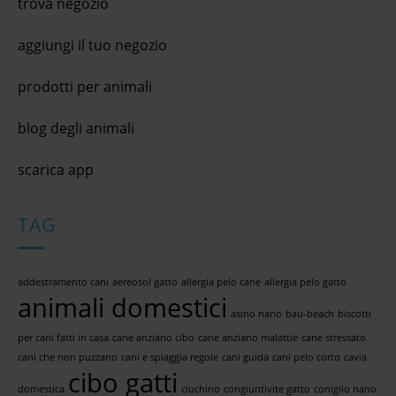
trova negozio
aggiungi il tuo negozio
prodotti per animali
blog degli animali
scarica app
TAG
addestramento cani
aereosol gatto
allergia pelo cane
allergia pelo gatto
animali domestici
asino nano
bau-beach
biscotti
per cani fatti in casa
cane anziano cibo
cane anziano malattie
cane stressato
cani che non puzzano
cani e spiaggia regole
cani guida
cani pelo corto
cavia
cibo gatti
domestica
ciuchino
congiuntivite gatto
coniglio nano