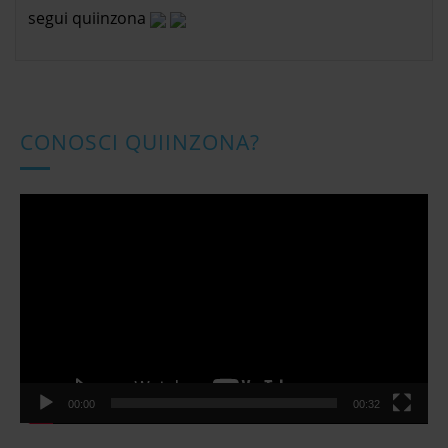
segui quiinzona
CONOSCI QUIINZONA?
Video
Player
00:00
00:32