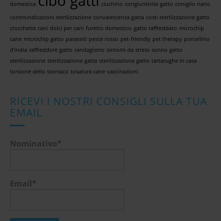
cibo gatti
domestica
ciuchino
congiuntivite gatto
coniglio nano
controindicazioni sterilizzazione
convalescenza gatta
costi sterilizzazione gatto
crocchette cani
dolci per cani
furetto domestico
gatto raffreddato
microchip
cane
microchip gatto
parassiti
pesce rosso
pet-friendly
pet therapy
porcellino
d'india
raffreddore gatto
randagismo
sintomi da stress
sonno gatto
sterilizzazione
sterilizzazione gatta
sterilizzazione gatto
tartarughe in casa
torsione dello stomaco
tosatura cane
vaccinazioni
RICEVI I NOSTRI CONSIGLI SULLA TUA
EMAIL
Nominativo*
Email*