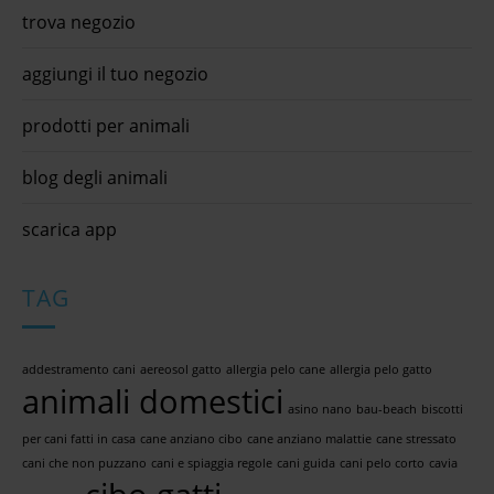
trova negozio
aggiungi il tuo negozio
prodotti per animali
blog degli animali
scarica app
TAG
addestramento cani
aereosol gatto
allergia pelo cane
allergia pelo gatto
animali domestici
asino nano
bau-beach
biscotti
per cani fatti in casa
cane anziano cibo
cane anziano malattie
cane stressato
cani che non puzzano
cani e spiaggia regole
cani guida
cani pelo corto
cavia