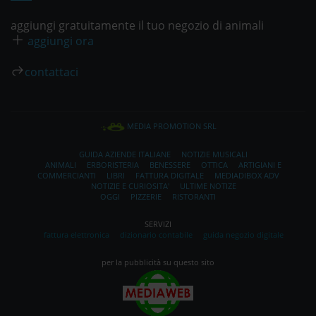
aggiungi gratuitamente il tuo negozio di animali
aggiungi ora
contattaci
MEDIA PROMOTION SRL
GUIDA AZIENDE ITALIANE
NOTIZIE MUSICALI
ANIMALI
ERBORISTERIA
BENESSERE
OTTICA
ARTIGIANI E
COMMERCIANTI
LIBRI
FATTURA DIGITALE
MEDIADIBOX ADV
NOTIZIE E CURIOSITA'
ULTIME NOTIZE
OGGI
PIZZERIE
RISTORANTI
SERVIZI
fattura elettronica
dizionario contabile
guida negozio digitale
per la pubblicità su questo sito