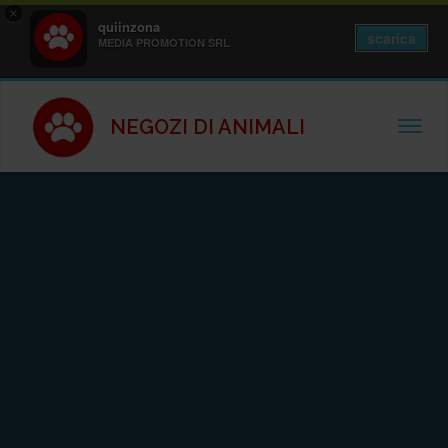
×
quiinzona
scarica
MEDIA PROMOTION SRL
NEGOZI DI ANIMALI
TOGGL