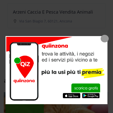
Arzeni Caccia E Pesca Vendita Animali
Via San Biagio 7, 60121, Ancona
Planetfish Di Tiberii Alessio
Via Alcide De Gasperi 17, 60125, Ancona
articoli