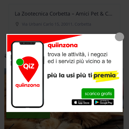
La Zootecnica Corbetta – Amici Pet & Co. – Jump & Ride Store By La Zootecnica Group S.p.a.
Via Urbani Carlo 15, 20011, Corbetta
articoli