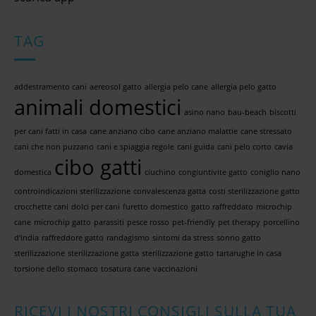
TAG
addestramento cani
aereosol gatto
allergia pelo cane
allergia pelo gatto
animali domestici
asino nano
bau-beach
biscotti
per cani fatti in casa
cane anziano cibo
cane anziano malattie
cane stressato
cani che non puzzano
cani e spiaggia regole
cani guida
cani pelo corto
cavia
cibo gatti
domestica
ciuchino
congiuntivite gatto
coniglio nano
controindicazioni sterilizzazione
convalescenza gatta
costi sterilizzazione gatto
crocchette cani
dolci per cani
furetto domestico
gatto raffreddato
microchip
cane
microchip gatto
parassiti
pesce rosso
pet-friendly
pet therapy
porcellino
d'india
raffreddore gatto
randagismo
sintomi da stress
sonno gatto
sterilizzazione
sterilizzazione gatta
sterilizzazione gatto
tartarughe in casa
torsione dello stomaco
tosatura cane
vaccinazioni
RICEVI I NOSTRI CONSIGLI SULLA TUA