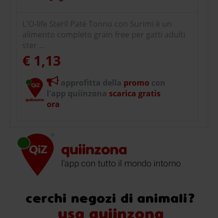
L'O-life Steril Paté Tonno con Surimi è un
alimento completo grain free per gatti adulti
ster ...
€ 1,13
approfitta della
promo
con
l'app quiinzona
scarica gratis
ora