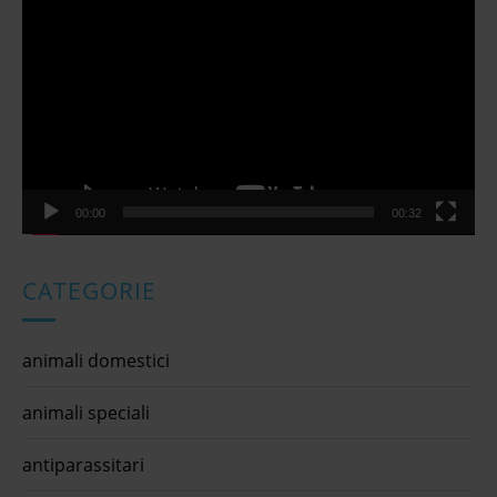
Player
00:00
00:32
CATEGORIE
animali domestici
animali speciali
antiparassitari