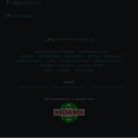
aggiungi ora
contattaci
MEDIA PROMOTION SRL
GUIDA AZIENDE ITALIANE
NOTIZIE MUSICALI
ANIMALI
ERBORISTERIA
BENESSERE
OTTICA
ARTIGIANI E
COMMERCIANTI
LIBRI
FATTURA DIGITALE
MEDIADIBOX ADV
NOTIZIE E CURIOSITA'
ULTIME NOTIZE
OGGI
PIZZERIE
RISTORANTI
SERVIZI
fattura elettronica
dizionario contabile
guida negozio digitale
per la pubblicità su questo sito