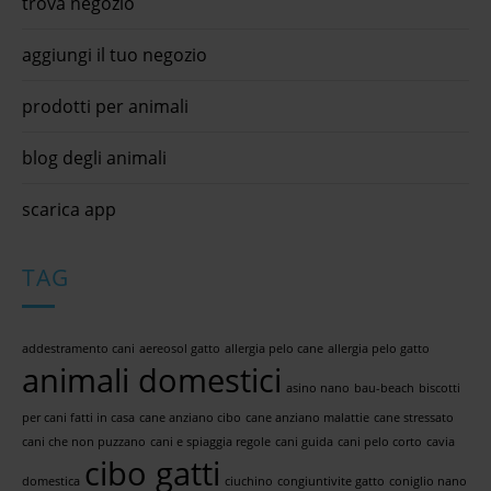
trova negozio
aggiungi il tuo negozio
prodotti per animali
blog degli animali
scarica app
TAG
addestramento cani
aereosol gatto
allergia pelo cane
allergia pelo gatto
animali domestici
asino nano
bau-beach
biscotti
per cani fatti in casa
cane anziano cibo
cane anziano malattie
cane stressato
cani che non puzzano
cani e spiaggia regole
cani guida
cani pelo corto
cavia
cibo gatti
domestica
ciuchino
congiuntivite gatto
coniglio nano