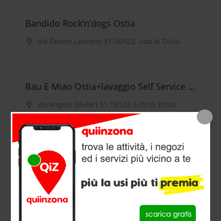
Bandido Rock’n’dogs Ostia
Via Cesare Laurenti 31, 00122, Lido di Ostia
Bau E Miao Ostia+lavaggio Self Service Cani
Via Angelo Olivieri 51, 00122, Lido di Ostia
Bsmart Ostia
Via delle Tartane 73, 00121, Lido di Ostia
Incanto A Quattro Zampe