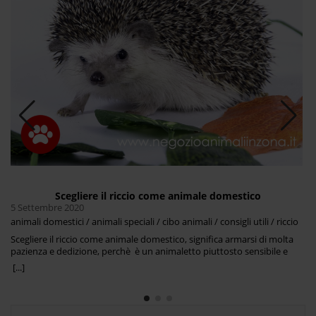
Scegliere il riccio come animale domestico
5 Settembre 2020
animali domestici / animali speciali / cibo animali / consigli utili / riccio
Scegliere il riccio come animale domestico, significa armarsi di molta
pazienza e dedizione, perchè è un animaletto piuttosto sensibile e
solitario e non ama troppe coccole. Il riccio è un piccolo mammifero
[...]
molto diffuso in campagna, noto per i suoi aculei, che di fatto non
sono altro che peli appuntiti rivestiti di cheratina, usati per difendersi
in caso di pericolo. Il riccio ha un musetto decisamente simpatico, ed è
per questo che spesso si pensa di prenderlo in casa come animale