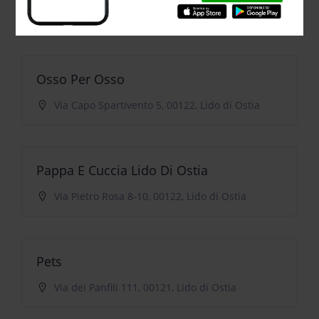
Via dei Panfili 124, 00121, Lido di Ostia
Osso Per Osso
Via Capo Spartivento 5, 00122, Lido di Ostia
Pappa E Cuccia Lido Di Ostia
Via Pietro Rosa 8-10, 00122, Lido di Ostia
Pets
Via dei Panfili 111, 00121, Lido di Ostia