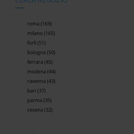
CERCA NEGOZIO
roma (169)
milano (165)
forlì (51)
bologna (50)
ferrara (45)
modena (44)
ravenna (43)
bari (37)
parma (35)
cesena (32)