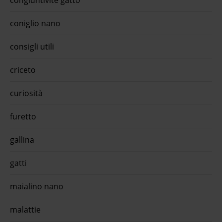
congiuntivite gatto
coniglio nano
consigli utili
criceto
curiosità
furetto
gallina
gatti
maialino nano
malattie