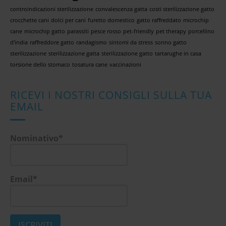
controindicazioni sterilizzazione
convalescenza gatta
costi sterilizzazione gatto
crocchette cani
dolci per cani
furetto domestico
gatto raffreddato
microchip
cane
microchip gatto
parassiti
pesce rosso
pet-friendly
pet therapy
porcellino
d'india
raffreddore gatto
randagismo
sintomi da stress
sonno gatto
sterilizzazione
sterilizzazione gatta
sterilizzazione gatto
tartarughe in casa
torsione dello stomaco
tosatura cane
vaccinazioni
RICEVI I NOSTRI CONSIGLI SULLA TUA
EMAIL
Nominativo*
Email*