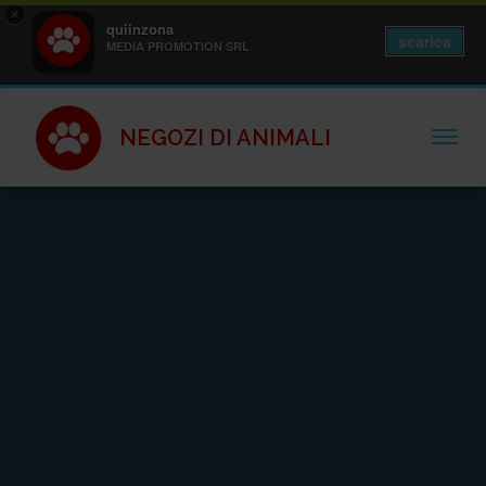
×
quiinzona
scarica
MEDIA PROMOTION SRL
NEGOZI DI ANIMALI
TOGGL